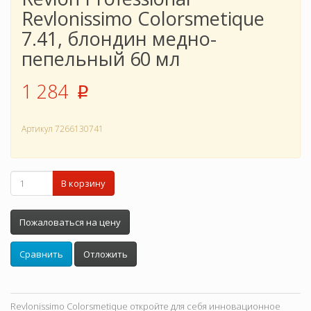
Revlonissimo Colorsmetique
7.41, блондин медно-
пепельный 60 мл
1 284
p
Артикул
7266130741
В корзину
Пожаловаться на цену
Сравнить
Отложить
Revlonissimo Colorsmetique откройте для себя инновационное