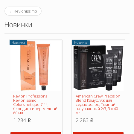
←
Revlonissimo
Новинки
Новинка
Новинка
Revlon Professional
American Crew Precision
Revlonissimo
Blend Камуфляж для
Colorsmetique 7.44,
седых волос, Темный
блондин гипер-медный
натуральный 2/3, 3 х 40
60 мл
мл
1 284
2 283
p
p