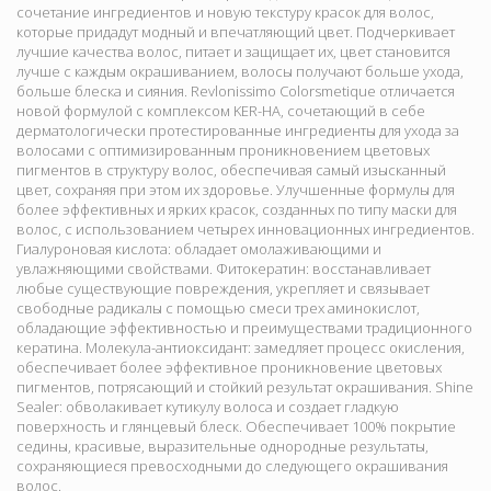
сочетание ингредиентов и новую текстуру красок для волос,
которые придадут модный и впечатляющий цвет. Подчеркивает
лучшие качества волос, питает и защищает их, цвет становится
лучше с каждым окрашиванием, волосы получают больше ухода,
больше блеска и сияния. Revlonissimo Colorsmetique отличается
новой формулой с комплексом KER-HA, сочетающий в себе
дерматологически протестированные ингредиенты для ухода за
волосами с оптимизированным проникновением цветовых
пигментов в структуру волос, обеспечивая самый изысканный
цвет, сохраняя при этом их здоровье. Улучшенные формулы для
более эффективных и ярких красок, созданных по типу маски для
волос, с использованием четырех инновационных ингредиентов.
Гиалуроновая кислота: обладает омолаживающими и
увлажняющими свойствами. Фитокератин: восстанавливает
любые существующие повреждения, укрепляет и связывает
свободные радикалы с помощью смеси трех аминокислот,
обладающие эффективностью и преимуществами традиционного
кератина. Молекула-антиоксидант: замедляет процесс окисления,
обеспечивает более эффективное проникновение цветовых
пигментов, потрясающий и стойкий результат окрашивания. Shine
Sealer: обволакивает кутикулу волоса и создает гладкую
поверхность и глянцевый блеск. Обеспечивает 100% покрытие
седины, красивые, выразительные однородные результаты,
сохраняющиеся превосходными до следующего окрашивания
волос.