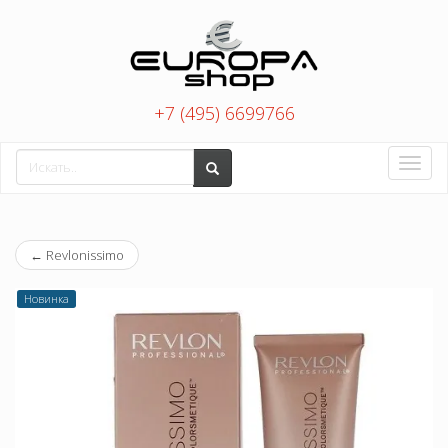
+7 (495) 6699766
Toggle
naviga
←
Revlonissimo
Новинка