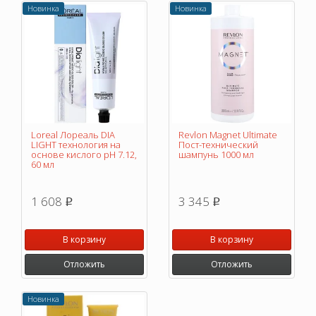
Новинка
Новинка
Loreal Лореаль DIA
Revlon Magnet Ultimate
LIGHT технология на
Пост-технический
основе кислого pH 7.12,
шампунь 1000 мл
60 мл
1 608
3 345
p
p
В корзину
В корзину
Отложить
Отложить
Новинка