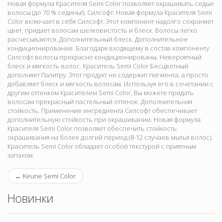
Новая формула Красителя Semi Color позволяет окрашивать седые
волосы (до 70 % седины!). Силсофт: Новая формула Красителя Semi
Color включает в себя Силсофт. Этот компонент надолго сохраняет
цвет, придает волосам шелковистость и блеск. Волосы легко
расчесываются. Дополнительный блеск. Дополнительное
кондиционирование. Благодаря входящему в состав компоненту
Силсофт волосы прекрасно кондиционированы. Невероятный
блеск и мягкость волос. Краситель Semi Color Бесцветный
дополняет Палитру. Этот продукт не содержит пигмента, а просто
добавляет блеск и мягкость волосам. Используя его в сочетании с
другим оттенком Красителем Semi Color, Вы можете придать
волосам прекрасный пастельный оттенок. Дополнительная
стойкость. Применение ингредиента Силсофт обеспечивает
дополнительную стойкость при окрашивании. Новая формула
Красителя Semi Color позволяет обеспечить стойкость
окрашивания на более долгий период (8-12 случаев мытья волос).
Краситель Semi Color обладает особой текстурой с приятным
запахом.
←
Keune Semi Color
Новинки