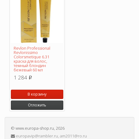
Revlon Professional
Revlonissimo
Colorsmetique 6.31
краска для волос,
темный блондин
бежевый 60 мл
1 284
p
В корзину
Отложить
©
www.europa-shop.ru
, 2026
europavip@rambler.ru, am2011@ro.ru