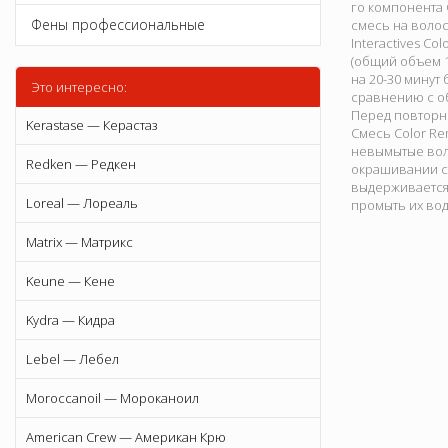
го компонента C
Фены профессиональные
смесь на волос
Interactives C
(общий объем 1
на 20-30 минут
Это интересно:
сравнению с об
Перед повторн
Kerastase — Керастаз
Смесь Color Re
невымытые воло
Redken — Редкен
окрашивании сл
выдерживается 
Loreal — Лореаль
промыть их вод
Matrix — Матрикс
Keune — Кене
Kydra — Кидра
Lebel — Лебел
Moroccanoil — Мороканоил
American Crew — Американ Крю