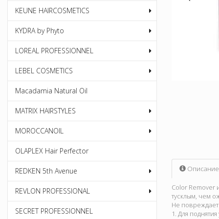
KEUNE HAIRCOSMETICS
KYDRA by Phyto
LOREAL PROFESSIONNEL
LEBEL COSMETICS
Macadamia Natural Oil
MATRIX HAIRSTYLES
MOROCCANOIL
OLAPLEX Hair Perfector
Описание
REDKEN 5th Avenue
Color Remover 
REVLON PROFESSIONAL
тусклым, чем о
Не повреждает 
SECRET PROFESSIONNEL
1. Для поднятия