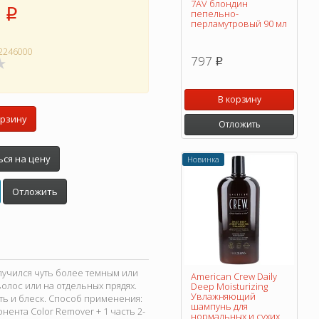
7AV блондин
p
пепельно-
перламутровый 90 мл
2246000
797
p
В корзину
орзину
Отложить
ся на цену
Новинка
Отложить
лучился чуть более темным или
American Crew Daily
волос или на отдельных прядях.
Deep Moisturizing
Увлажняющий
ть и блеск. Способ применения:
шампунь для
онента Color Remover + 1 часть 2-
нормальных и сухих