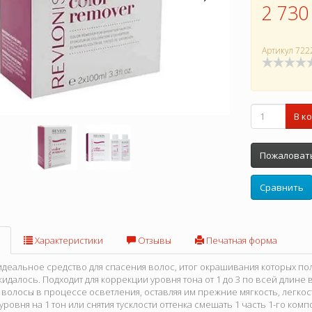
2 730
Артикул
722
В к
Пожаловать
Сравнить
Характеристики
Отзывы
Печатная форма
идеальное средство для спасения волос, итог окрашивания которых по
жидалось. Подходит для коррекции уровня тона от 1 до 3 по всей длине 
волосы в процессе осветления, оставляя им прежние мягкость, легкос
 уровня на 1 тон или снятия тусклости оттенка смешать 1 часть 1-го комп