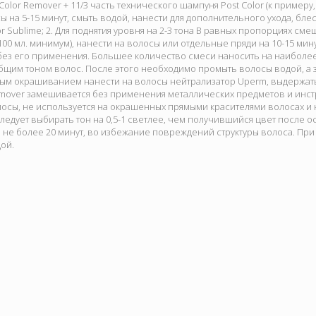
olor Remover + 11/3 часть технического шампуня Post Color (к примеру, 15
ы на 5-15 минут, смыть водой, нанести для дополнительного ухода, бле
olor Sublime; 2. Для поднятия уровня на 2-3 тона В равных пропорциях 
00 мл. минимум), нанести на волосы или отдельные пряди на 10-15 ми
 без его применения. Большее количество смеси наносить на наиболе
щим тоном волос. После этого необходимо промыть волосы водой, а за
ым окрашиванием нанести на волосы нейтрализатор Uperm, выдержать 
mover замешивается без применения металлических предметов и инст
сы, не используется на окрашенных прямыми красителями волосах и 
едует выбирать тон на 0,5-1 светлее, чем получившийся цвет после ос
не более 20 минут, во избежание повреждений структуры волоса. При
ой.