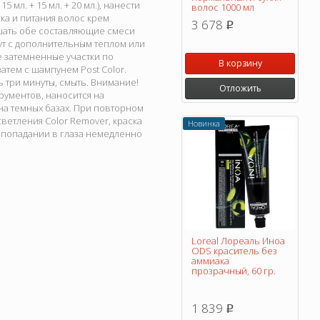
 мл. + 15 мл. + 20 мл.), нанести
волос 1000 мл
ска и питания волос крем
3 678
p
смешать обе составляющие смеси
нут с дополнительным теплом или
е затемненные участки по
В корзину
тем с шампунем Post Color.
три минуты, смыть. Внимание!
Отложить
рументов, наносится на
на темных базах. При повторном
ветления Color Remover, краска
Новинка
 попадании в глаза немедленно
Loreal Лореаль Иноа
ODS краситель без
аммиака
прозрачный, 60 гр.
1 839
p