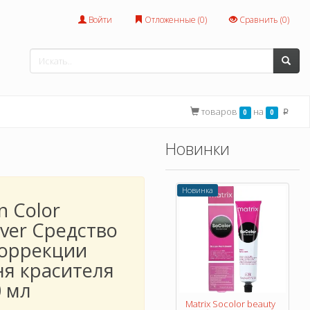
Войти
Отложенные (
0
)
Сравнить (
0
)
товаров
на
0
0
p
Новинки
Новинка
n Color
ver Средство
коррекции
ня красителя
0 мл
Matrix Socolor beauty