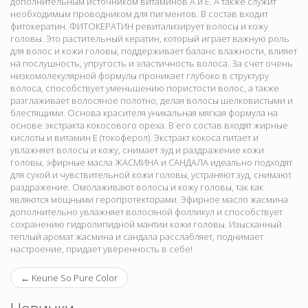
дополнительным источником витаминов А и Е. А также служит
необходимым проводником для пигментов. В состав входит
фитокератин. ФИТОКЕРАТИН ревитализирует волосы и кожу
головы. Это растительный кератин, который играет важную роль
для волос и кожи головы, поддерживает баланс влажности, влияет
на послушность, упругость и эластичность волоса. За счет очень
низкомолекулярной формулы проникает глубоко в структуру
волоса, способствует уменьшению пористости волос, а также
разглаживает волосяное полотно, делая волосы шелковистыми и
блестящими. Основа красителя уникальная мягкая формула на
основе экстракта кокосового ореха. В его состав входят жирные
кислоты и витамин Е (токоферол). Экстракт кокоса питает и
увлажняет волосы и кожу, снимает зуд и раздражение кожи
головы, эфирные масла ЖАСМИНА и САНДАЛА идеально подходят
для сухой и чувствительной кожи головы, устраняют зуд, снимают
раздражение. Омолаживают волосы и кожу головы, так как
являются мощными геропротекторами. Эфирное масло жасмина
дополнительно увлажняет волосяной фолликул и способствует
сохранению гидролипидной мантии кожи головы. Изысканный
теплый аромат жасмина и сандала расслабляет, поднимает
настроение, придает уверенность в себе!
←
Keune So Pure Color