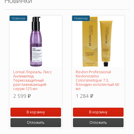
Новинки
Новинка
Новинка
Loreal Лореаль Лисс
Revlon Professional
Анлимитид
Revlonissimo
Термозащитный
Colorsmetique 7.3,
разглаживающий
блондин золотистый 60
серум 125 мл
мл
2 599
1 284
p
p
В корзину
В корзину
Отложить
Отложить