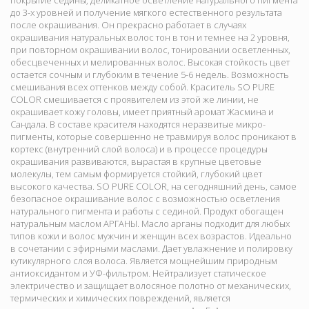
покрытие седины, деликатное осветление натурального пигмента
до 3-х уровней и получение мягкого естественного результата
после окрашивания. Он прекрасно работает в случаях
окрашивания натуральных волос тон в тон и темнее на 2 уровня,
при повторном окрашивании волос, тонировании осветленных,
обесцвеченных и мелированных волос. Высокая стойкость цвет
остается сочным и глубоким в течение 5-6 недель. Возможность
смешивания всех оттенков между собой. Краситель SO PURE
COLOR смешивается с проявителем из этой же линии, не
окрашивает кожу головы, имеет приятный аромат Жасмина и
Сандала. В составе красителя находятся неразвитые микро-
пигменты, которые совершенно не травмируя волос проникают в
кортекс (внутренний слой волоса) и в процессе процедуры
окрашивания развиваются, вырастая в крупные цветовые
молекулы, тем самым формируется стойкий, глубокий цвет
высокого качества. SO PURE COLOR, на сегодняшний день, самое
безопасное окрашивание волос с возможностью осветления
натурального пигмента и работы с сединой. Продукт обогащен
натуральным маслом АРГАНЫ. Масло арганы подходит для любых
типов кожи и волос мужчин и женщин всех возрастов. Идеально
в сочетании с эфирными маслами. Дает увлажнение и полировку
кутикулярного слоя волоса. Является мощнейшим природным
антиоксидантом и УФ-фильтром. Нейтрализует статическое
электричество и защищает волосяное полотно от механических,
термических и химических повреждений, является