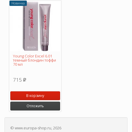
Новинка
Young Color Excel 6.01
темный блондин тоффи
70 мл
715
p
В корзину
Отложить
©
www.europa-shop.ru
, 2026