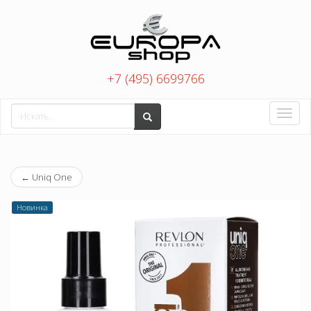
+7 (495) 6699766
Toggle
naviga
←
Uniq One
Новинка