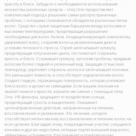
красоту и блеск. Забудьте о необходимости использования
множества различных средств – Uniq One предоставляет
комплексный подход к решению самых распространенных
проблем, с которыми сталкиваются обладатели различных типов
волос. Средство служит защитным барьером между волосами и
высокими температурами, предотвращая разрушение
необходимых для волос белков. Кондиционирующие компоненты,
удерживают влагу, сохраняя волосы увлажненными даже в
условиях теплового стресса. Спрей запечатывает кутикулу,
предотвращая потускнение цвета, что помогает сохранить
яркость и блеск. Сглаживает кутикулу, заполняя пробелы, придавая
волосам более гладкий и ухоженный вид. Защищая от высоких
температур, укрепляет стержень волоса и запечатывает кончики.
Это уменьшает ломкость и способствует оздоровлению волос.
Создает гладкую, отражающую поверхность, которая усиливает
блеск волос и делает их сияющими. Если вашим локонам не
хватает немного яркости, верните им сияние с помощью Uniq
One. УФ-фильтры, защищают от воздействия солнца,
предотвращая сухость и выцветание. Оказывает
целенаправленные действия, направленные на питание,
восстановление и увлажнение. Это лечение, которое
способствует интенсивному восстановлению и питанию волос на
всех уровнях. Благодаря этому, поврежденные участки, секущиеся
кончики и другие недостатки, которые портят внешний вид волос,
эффективно устраняются. Разглаживает и предотвращает