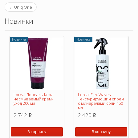
←
Uniq One
Новинки
Новинка
Новинка
Loreal Лореаль Керл
Loreal Flex Waves
несмываемый крем-
Текстурирующий спрей
уход 200 мл
с минералами соли 150
мл
2 742
2 420
p
p
В корзину
В корзину