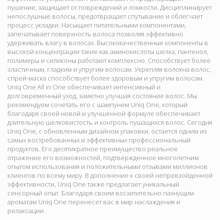
пушение, защищает от повреждений и ломкости. Дисциплинирует
непослушные волосы, предотвращает спутывание и облегчает
процесс укладки. Насыщает питательными компонентами,
запечатывает поверхность волоса позволяя эффективно
удерживать влагу в волосах. Высококачественные компоненты в
высокой концентрации такие как аминокислоты шелка, пантенол,
полимеры и силиконы работают комплексно. Способствует более
эластичным, гладким и упругим волосам. Укрепляя волокна волос,
спрей-маска способствует более здоровым и упругим волосам.
Uniq One All in One обеспечивает интенсивный и
долговременный уход, заметно улучшая состояние волос. Мы
рекомендуем сочетать его с шампунем Uniq One, который
благодаря своей новой и улучшенной формуле обеспечивает
длительную шелковистость и контроль пушащихся волос. Сегодня
Uniq One, с обновленным дизайном упаковки, остается одним из
самых востребованных и эффективных профессиональный
продуктов. Его десятикратное преимущество реальное
отражение его возможностей, подтвержденное многолетним
опытом использования и положительными отзывами миллионов
клиентов по всему миру. В дополнение к своей непревзойденной
эффективности, Uniq One также предлагает уникальный
сенсорный опыт. Благодаря своим восхитительно пахнущим
ароматам Uniq One перенесет вас в мир наслаждения и
релаксации.