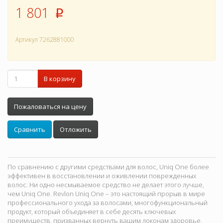
1 801
p
Артикул
7262881000
В корзину
Пожаловаться на цену
Сравнить
Отложить
По сравнению с другими средствами для волос, Uniq One более
эффективен в восстановлении и оживлении поврежденных
волос. Ни одно несмываемое средство не делает этого лучше,
чем Uniq One. Revlon Uniq One – это настоящий прорыв в мире
профессионального ухода за волосами, многофункциональный
продукт, который объединяет в себе десять ключевых
преимуществ, призванных вернуть вашим локонам здоровье,