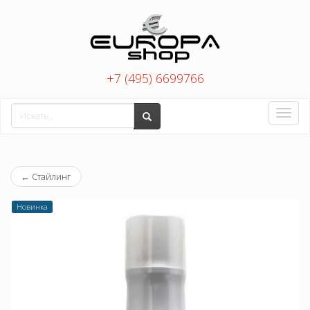
+7 (495) 6699766
Toggle
naviga
←
Стайлинг
Новинка