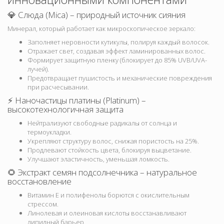
💎 Слюда (Mica) – природный источник сияния
Минерал, который работает как микроскопическое зеркало:
Заполняет неровности кутикулы, полируя каждый волосок.
Отражает свет, создавая эффект ламинированных волос.
Формирует защитную пленку (блокирует до 85% UVB/UVA-
лучей).
Предотвращает пушистость и механические повреждения
при расчесывании.
⚡ Наночастицы платины (Platinum) –
высокотехнологичная защита
Нейтрализуют свободные радикалы от солнца и
термоукладки.
Укрепляют структуру волос, снижая пористость на 25%.
Продлевают стойкость цвета, блокируя выцветание.
Улучшают эластичность, уменьшая ломкость.
🌻 Экстракт семян подсолнечника – натуральное
восстановление
Витамин Е и полифенолы борются с окислительным
стрессом.
Линолевая и олеиновая кислоты восстанавливают
липидный барьер.