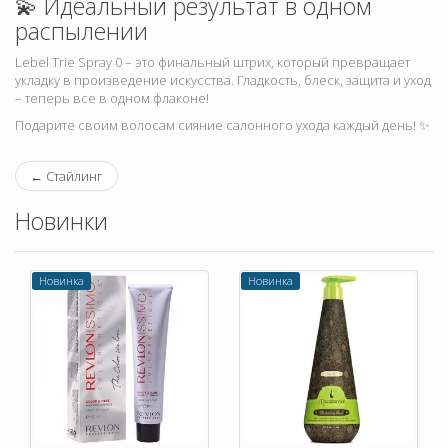
💫 Идеальный результат в одном
распылении
Lebel Trie Spray 0 – это финальный штрих, который превращает
укладку в произведение искусства. Гладкость, блеск, защита и уход
– теперь все в одном флаконе!
Подарите своим волосам сияние салонного ухода каждый день! ✨
←
Стайлинг
Новинки
Новинка
Новинка