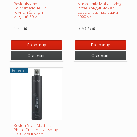
Revlonissimo
Macadamia Moisturizing
Colorsmetique 6.4
Rinse Кондиционер
темный блондин
восстанавливающий
медный 60 мл
1000 мл
650
3 965
p
p
В корзину
В корзину
Отложить
Отложить
Новинка
Revlon Style Masters
Photo Finisher Hairspray
3 Лак для волос