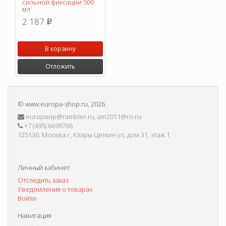
сильной фиксации 500
мл
2 187
p
В корзину
Отложить
©
www.europa-shop.ru
, 2026
europavip@rambler.ru, am2011@ro.ru
+7 (495) 6699766
125130, Москва г, Клары Цеткин ул, дом 31, этаж 1
Личный кабинет
Отследить заказ
Уведомления о товарах
Войти
Навигация