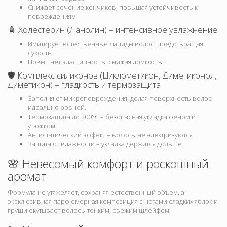
Снижает сечение кончиков, повышая устойчивость к
повреждениям.
🧴 Холестерин (Ланолин) – интенсивное увлажнение
Имитирует естественные липиды волос, предотвращая
сухость.
Повышает эластичность, снижая ломкость.
🛡 Комплекс силиконов (Циклометикон, Диметиконол,
Диметикон) – гладкость и термозащита
Заполняют микроповреждения, делая поверхность волос
идеально ровной.
Термозащита до 200°C – безопасная укладка феном и
утюжком.
Антистатический эффект – волосы не электризуются.
Защита от влажности – укладка держится дольше.
🌸 Невесомый комфорт и роскошный
аромат
Формула не утяжеляет, сохраняя естественный объем, а
эксклюзивная парфюмерная композиция с нотами сладких яблок и
груши окутывает волосы тонким, свежим шлейфом.