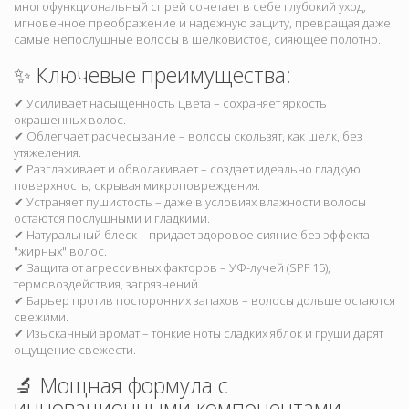
многофункциональный спрей сочетает в себе глубокий уход,
мгновенное преображение и надежную защиту, превращая даже
самые непослушные волосы в шелковистое, сияющее полотно.
✨ Ключевые преимущества:
✔ Усиливает насыщенность цвета – сохраняет яркость
окрашенных волос.
✔ Облегчает расчесывание – волосы скользят, как шелк, без
утяжеления.
✔ Разглаживает и обволакивает – создает идеально гладкую
поверхность, скрывая микроповреждения.
✔ Устраняет пушистость – даже в условиях влажности волосы
остаются послушными и гладкими.
✔ Натуральный блеск – придает здоровое сияние без эффекта
"жирных" волос.
✔ Защита от агрессивных факторов – УФ-лучей (SPF 15),
термовоздействия, загрязнений.
✔ Барьер против посторонних запахов – волосы дольше остаются
свежими.
✔ Изысканный аромат – тонкие ноты сладких яблок и груши дарят
ощущение свежести.
🔬 Мощная формула с
инновационными компонентами