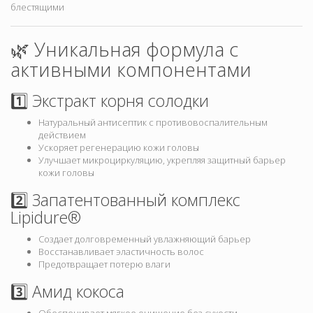
блестящими
🌿 Уникальная формула с
активными компонентами
1️⃣ Экстракт корня солодки
Натуральный антисептик с противовоспалительным
действием
Ускоряет регенерацию кожи головы
Улучшает микроциркуляцию, укрепляя защитный барьер
кожи головы
2️⃣ Запатентованный комплекс
Lipidure®
Создает долговременный увлажняющий барьер
Восстанавливает эластичность волос
Предотвращает потерю влаги
3️⃣ Амид кокоса