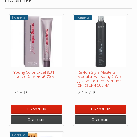
Новинка
Новинка
Young Color Excel 9.31
Revlon Style Masters
светло-бежевый 70 мл
Modular Hairspray 2 Лак
для волос переменной
фиксации 500 мл
715
2 187
p
p
В корзину
В корзину
Отложить
Отложить
Новинка