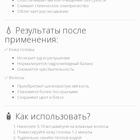
Обеспечивает мягкое очищение без сухости
Снимает статическое электричество
Облегчает расчесывание
💧 Результаты после
применения:
✅ Кожа головы:
Исчезает зуд и шелушение
Нормализуется гидролипидный баланс
Снижается чувствительность
✅ Волосы:
Приобретают шелковистую мягкость
Становятся более послушными
Сохраняют цвет и блеск
🧴 Как использовать?
Нанесите 5-10 мл шампуня на влажные волосы
Помассируйте кожу головы 1-2 минуты
Тщательно смойте теплой водой