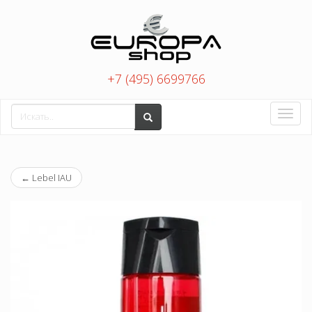
+7 (495) 6699766
Toggle
naviga
←
Lebel IAU