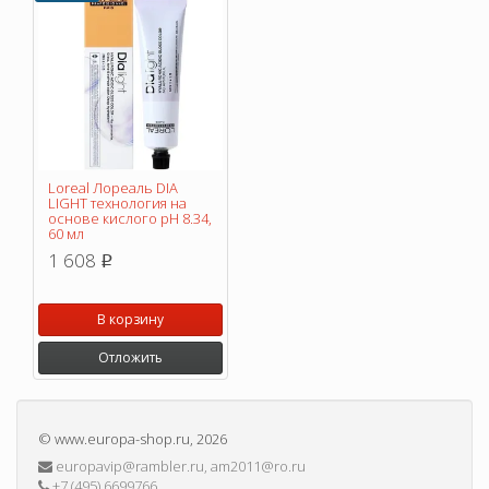
Loreal Лореаль DIA
LIGHT технология на
основе кислого pH 8.34,
60 мл
1 608
p
В корзину
Отложить
©
www.europa-shop.ru
, 2026
europavip@rambler.ru, am2011@ro.ru
+7 (495) 6699766