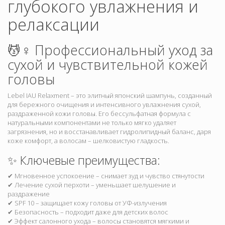
глубокого увлажнения и
релаксации
💆♀️ Профессиональный уход за
сухой и чувствительной кожей
головы
Lebel IAU Relaxment – это элитный японский шампунь, созданный
для бережного очищения и интенсивного увлажнения сухой,
раздраженной кожи головы. Его бессульфатная формула с
натуральными компонентами не только мягко удаляет
загрязнения, но и восстанавливает гидролипидный баланс, даря
коже комфорт, а волосам – шелковистую гладкость.
✨ Ключевые преимущества:
✔ Мгновенное успокоение – снимает зуд и чувство стянутости
✔ Лечение сухой перхоти – уменьшает шелушение и
раздражение
✔ SPF 10 – защищает кожу головы от УФ-излучения
✔ Безопасность – подходит даже для детских волос
✔ Эффект салонного ухода – волосы становятся мягкими и