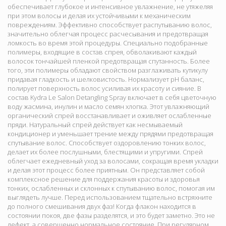
обеспечивает глубокое и интенсивное увлажнение, не утяжеляя
при этом волосы и делая их устойчивыми к механическим
повреждениям. Эффективно способствует распутыванию волос,
значительно облегчая процесс расчесывания и предотвращая
ломкость во время этой процедуры. Специально подобранные
полимеры, входящие в состав спрея, обволакивают каждый
волосок тончайшей пленкой предотвращая спутанность. Более
того, эти полимеры обладают свойством разглаживать кутикулу
придавая гладкость и шелковистость. Нормализует pH баланс,
полирует поверхность волос усиливая их красоту и сияние. В
состав Kydra Le Salon Detangling Spray включает в себя цветочную
воду жасмина, инулин и масло семян хлопка. Этот увлажняющий
органический спрей восстанавливает и оживляет ослабленные
пряди. Натуральный спрей действует как несмываемый
кондиционер и уменьшает трение между прядями предотвращая
спутывание волос. Способствует оздоровлению тонких волос,
делает их более послушными, блестящими и упругими. Спрей
облегчает ежедневный уход за волосами, сокращая время укладки
и делая этот процесс более приятным. Он представляет собой
комплексное решение для поддержания красоты и здоровья
тонких, ослабленных и склонных к спутыванию волос, помогая им
выглядеть лучше. Перед использованием тщательно встряхните
до полного смешивания двух фаз! Когда флакон находится в
состоянии покоя, две фазы разделятся, и это будет заметно. Это не
дефект, а совершенно нормальное состояние. При регулярном