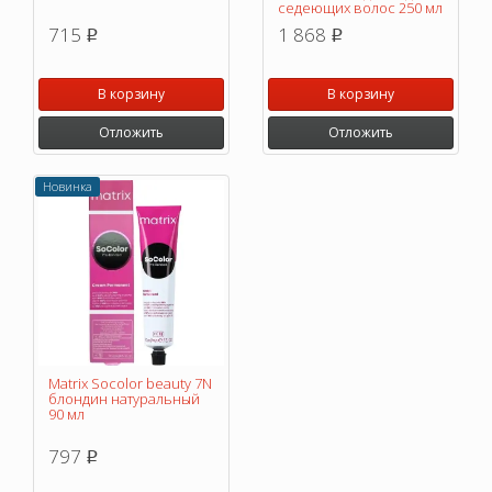
седеющих волос 250 мл
715
1 868
p
p
В корзину
В корзину
Отложить
Отложить
Новинка
Matrix Socolor beauty 7N
блондин натуральный
90 мл
797
p