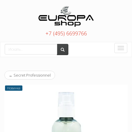
+7 (495) 6699766
Toggle
naviga
←
Secret Professionnel
Новинка