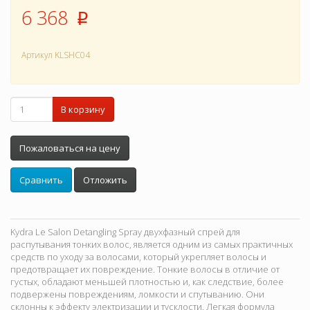
6 368
p
Артикул
KLSHC04
В корзину
Пожаловаться на цену
Сравнить
Отложить
Kydra Le Salon Detangling Spray двухфазный спрей для
распутывания тонких волос, является одним из самых практичных
средств по уходу за волосами, который укрепляет волосы и
предотвращает их повреждение. Тонкие волосы в отличие от
густых, обладают меньшей плотностью и, как следствие, более
подвержены повреждениям, ломкости и спутыванию. Они
склонны к эффекту электризации и тусклости. Легкая формула