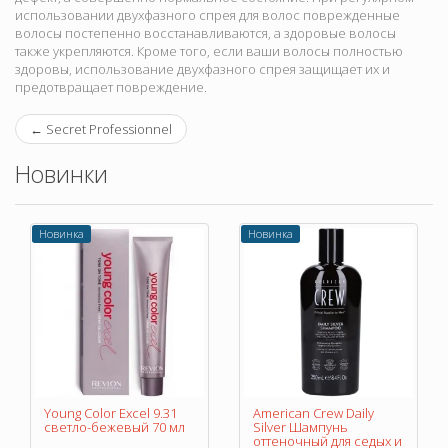
использовании двухфазного спрея для волос поврежденные
волосы постепенно восстанавливаются, а здоровые волосы
также укрепляются. Кроме того, если ваши волосы полностью
здоровы, использование двухфазного спрея защищает их и
предотвращает повреждение.
←
Secret Professionnel
Новинки
Новинка
Новинка
Young Color Excel 9.31
American Crew Daily
светло-бежевый 70 мл
Silver Шампунь
оттеночный для седых и