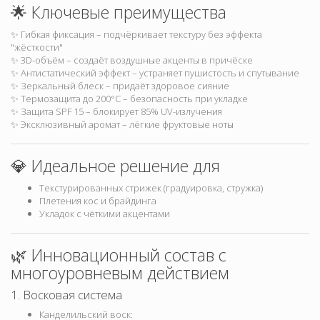
🌟 Ключевые преимущества
✨ Гибкая фиксация – подчёркивает текстуру без эффекта
"жёсткости"
✨ 3D-объём – создаёт воздушные акценты в причёске
✨ Антистатический эффект – устраняет пушистость и спутывание
✨ Зеркальный блеск – придаёт здоровое сияние
✨ Термозащита до 200°C – безопасность при укладке
✨ Защита SPF 15 – блокирует 85% UV-излучения
✨ Эксклюзивный аромат – лёгкие фруктовые ноты
💎 Идеальное решение для
Текстурированных стрижек (градуировка, стружка)
Плетения кос и брайдинга
Укладок с чёткими акцентами
🌿 Инновационный состав с
многоуровневым действием
1. Восковая система
Канделильский воск: