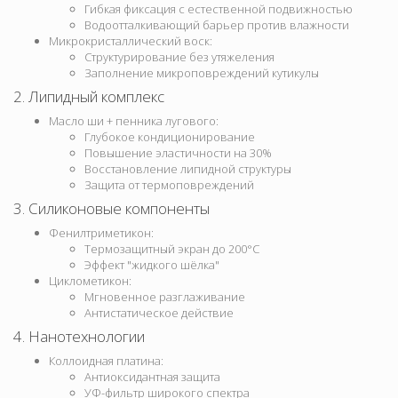
Гибкая фиксация с естественной подвижностью
Водоотталкивающий барьер против влажности
Микрокристаллический воск:
Структурирование без утяжеления
Заполнение микроповреждений кутикулы
2. Липидный комплекс
Масло ши + пенника лугового:
Глубокое кондиционирование
Повышение эластичности на 30%
Восстановление липидной структуры
Защита от термоповреждений
3. Силиконовые компоненты
Фенилтриметикон:
Термозащитный экран до 200°C
Эффект "жидкого шёлка"
Циклометикон:
Мгновенное разглаживание
Антистатическое действие
4. Нанотехнологии
Коллоидная платина:
Антиоксидантная защита
УФ-фильтр широкого спектра