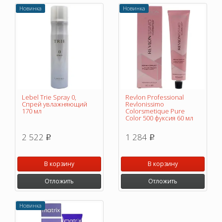
Новинка
Новинка
Lebel Trie Spray 0,
Revlon Professional
Спрей увлажняющий
Revlonissimo
170 мл
Colorsmetique Pure
Color 500 фуксия 60 мл
2 522
1 284
p
p
В корзину
В корзину
Отложить
Отложить
Новинка