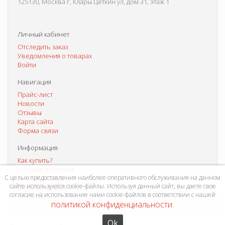
125130, Москва г, Клары Цеткин ул, дом 31, этаж 1
Личный кабинет
Отследить заказ
Уведомления о товарах
Войти
Навигация
Прайс-лист
Новости
Отзывы
Карта сайта
Форма связи
Информация
Как купить?
Условия доставки
С целью предоставления наиболее оперативного обслуживания на данном
Способы оплаты
сайте используются cookie-файлы. Используя данный сайт, вы даете свое
Система скидок
согласие на использование нами cookie-файлов в соответствии с нашей
Контакты
политикой конфиденциальности
.
Ok