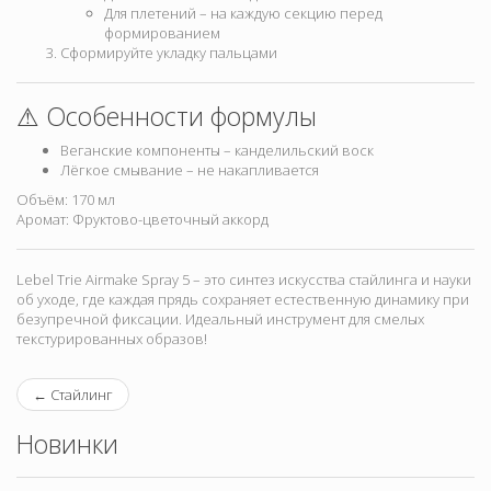
Для плетений – на каждую секцию перед
формированием
Сформируйте укладку пальцами
⚠ Особенности формулы
Веганские компоненты – канделильский воск
Лёгкое смывание – не накапливается
Объём: 170 мл
Аромат: Фруктово-цветочный аккорд
Lebel Trie Airmake Spray 5 – это синтез искусства стайлинга и науки
об уходе, где каждая прядь сохраняет естественную динамику при
безупречной фиксации. Идеальный инструмент для смелых
текстурированных образов!
←
Стайлинг
Новинки