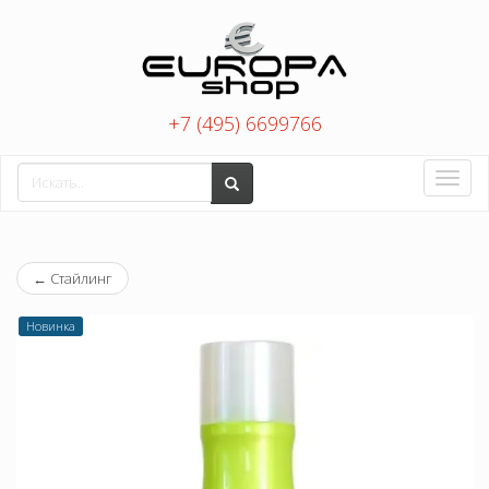
+7 (495) 6699766
Toggle
naviga
←
Стайлинг
Новинка