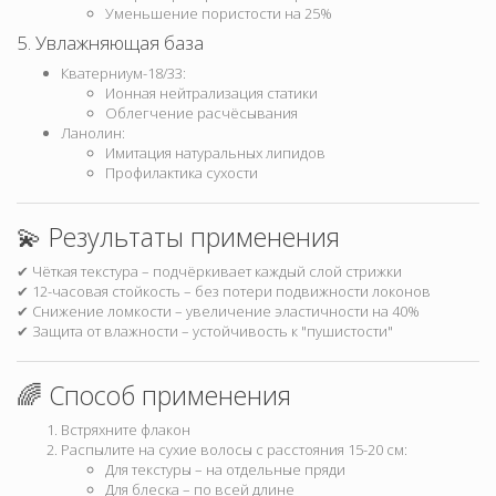
Уменьшение пористости на 25%
5. Увлажняющая база
Кватерниум-18/33:
Ионная нейтрализация статики
Облегчение расчёсывания
Ланолин:
Имитация натуральных липидов
Профилактика сухости
💫 Результаты применения
✔ Чёткая текстура – подчёркивает каждый слой стрижки
✔ 12-часовая стойкость – без потери подвижности локонов
✔ Снижение ломкости – увеличение эластичности на 40%
✔ Защита от влажности – устойчивость к "пушистости"
🌈 Способ применения
Встряхните флакон
Распылите на сухие волосы с расстояния 15-20 см:
Для текстуры – на отдельные пряди
Для блеска – по всей длине