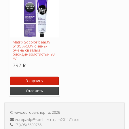
Matrix Socolor beauty
510G X-COV очень-
очень светлый
блондин золотистый 90
мл
797
p
В корзину
Отложить
©
www.europa-shop.ru
, 2026
europavip@rambler.ru, am2011@ro.ru
+7 (495) 6699766