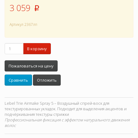
3 059
p
Артикул
2367лп
В корзину
Пожаловаться на цену
Сравнить
Отложить
Lebel Trie Airmake Spray 5 – Воздушный спрей-воск для
текстурированных укладок. Подходит для выделения акцентов и
подчёркивания текстуры стрижки
Профессиональная фиксация с эффектом натурального движения
волос