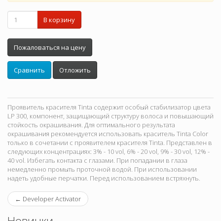
В корзину
Пожаловаться на цену
Сравнить
Отложить
Проявитель красителя Tinta содержит особый стабилизатор цвета
LP 300, компонент, защищающий структуру волоса и повышающий
стойкость окрашивания. Для оптимального результата
окрашивания рекомендуется использовать краситель Tinta Color
только в сочетании с проявителем красителя Tinta. Представлен в
следующих концентрациях: 3% - 10 vol, 6% - 20 vol, 9% - 30 vol, 12% -
40 vol. Избегать контакта с глазами. При попадании в глаза
немедленно промыть проточной водой. При использовании
надеть удобные перчатки. Перед использованием встряхнуть.
←
Developer Activator