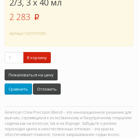
2/3, 3 х 40 мл
2 283
p
Артикул
7261031000
В корзину
Пожаловаться на цену
Сравнить
Отложить
American Crew Precision Blend – это инновационное решение для
мужчин, стремящихся к естественному и безупречному покрытию
седины как на волосах, так и на бороде. Забудьте о резких
переходах цвета и неестественных оттенках – эта краска
обеспечивает плавное, тонкое закрашивание седых волос,