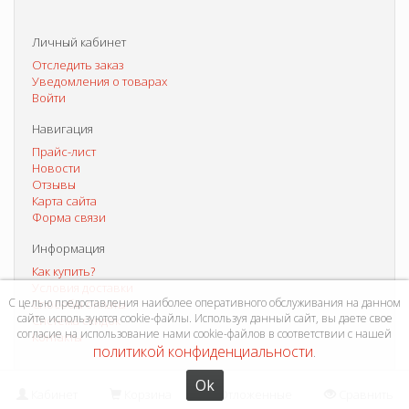
Личный кабинет
Отследить заказ
Уведомления о товарах
Войти
Навигация
Прайс-лист
Новости
Отзывы
Карта сайта
Форма связи
Информация
Как купить?
Условия доставки
С целью предоставления наиболее оперативного обслуживания на данном
Способы оплаты
сайте используются cookie-файлы. Используя данный сайт, вы даете свое
Система скидок
согласие на использование нами cookie-файлов в соответствии с нашей
Контакты
политикой конфиденциальности
.
Ok
Кабинет
Корзина
Отложенные
Сравнить