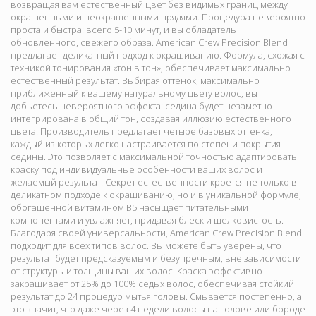
возвращая вам естественный цвет без видимых границ между
окрашенными и неокрашенными прядями. Процедура невероятно
проста и быстра: всего 5-10 минут, и вы обладатель
обновленного, свежего образа. American Crew Precision Blend
предлагает деликатный подход к окрашиванию. Формула, схожая с
техникой тонирования «тон в тон», обеспечивает максимально
естественный результат. Выбирая оттенок, максимально
приближенный к вашему натуральному цвету волос, вы
добьетесь невероятного эффекта: седина будет незаметно
интегрирована в общий тон, создавая иллюзию естественного
цвета. Производитель предлагает четыре базовых оттенка,
каждый из которых легко настраивается по степени покрытия
седины. Это позволяет с максимальной точностью адаптировать
краску под индивидуальные особенности ваших волос и
желаемый результат. Секрет естественности кроется не только в
деликатном подходе к окрашиванию, но и в уникальной формуле,
обогащенной витамином B5 насыщает питательными
компонентами и увлажняет, придавая блеск и шелковистость.
Благодаря своей универсальности, American Crew Precision Blend
подходит для всех типов волос. Вы можете быть уверены, что
результат будет предсказуемым и безупречным, вне зависимости
от структуры и толщины ваших волос. Краска эффективно
закрашивает от 25% до 100% седых волос, обеспечивая стойкий
результат до 24 процедур мытья головы. Смывается постепенно, а
это значит, что даже через 4 недели волосы на голове или бороде