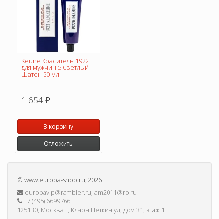
Keune Краситель 1922
для мужчин 5 Светлый
Шатен 60 мл
1 654
p
В корзину
Отложить
©
www.europa-shop.ru
, 2026
europavip@rambler.ru, am2011@ro.ru
+7 (495) 6699766
125130, Москва г, Клары Цеткин ул, дом 31, этаж 1