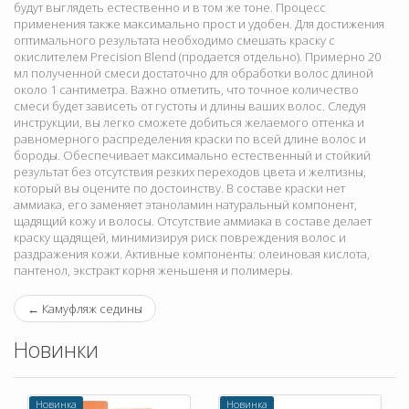
будут выглядеть естественно и в том же тоне. Процесс
применения также максимально прост и удобен. Для достижения
оптимального результата необходимо смешать краску с
окислителем Precision Blend (продается отдельно). Примерно 20
мл полученной смеси достаточно для обработки волос длиной
около 1 сантиметра. Важно отметить, что точное количество
смеси будет зависеть от густоты и длины ваших волос. Следуя
инструкции, вы легко сможете добиться желаемого оттенка и
равномерного распределения краски по всей длине волос и
бороды. Обеспечивает максимально естественный и стойкий
результат без отсутствия резких переходов цвета и желтизны,
который вы оцените по достоинству. В составе краски нет
аммиака, его заменяет этаноламин натуральный компонент,
щадящий кожу и волосы. Отсутствие аммиака в составе делает
краску щадящей, минимизируя риск повреждения волос и
раздражения кожи. Активные компоненты: олеиновая кислота,
пантенол, экстракт корня женьшеня и полимеры.
←
Камуфляж седины
Новинки
Новинка
Новинка