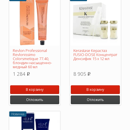
Revlon Professional
Kerastase Керастаз
Revlonissimo
FUSIO-DOSE Концентрат
Colorsmetique 77.40,
Денсифик 15 x 12 мл
блондин насыщенно-
медный 60 мл
1 284
8 905
p
p
В корзину
В корзину
Отложить
Отложить
Новинка