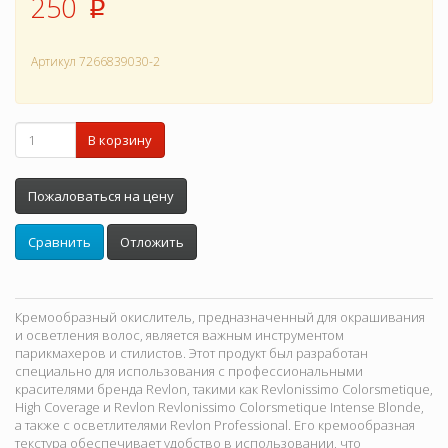
250
p
Артикул
7266839030-2
В корзину
Пожаловаться на цену
Сравнить
Отложить
Кремообразный окислитель, предназначенный для окрашивания
и осветления волос, является важным инструментом
парикмахеров и стилистов. Этот продукт был разработан
специально для использования с профессиональными
красителями бренда Revlon, такими как Revlonissimo Colorsmetique,
High Coverage и Revlon Revlonissimo Colorsmetique Intense Blonde,
а также с осветлителями Revlon Professional. Его кремообразная
текстура обеспечивает удобство в использовании, что