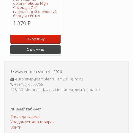
Colorsmetique High
Coverage 7.41
натуральный ореховый
блондин 60 мл.
1 370
p
В корзину
Отложить
©
www.europa-shop.ru
, 2026
europavip@rambler.ru, am2011@ro.ru
+7 (495) 6699766
125130, Москва г, Клары Цеткин ул, дом 31, этаж 1
Личный кабинет
Отследить заказ
Уведомления о товарах
Войти