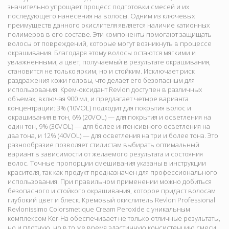
значительно упрощает процесс подготовки смесей и их
последующего нанесения на волосы. Одним из ключевых
преимуществ данного окислителя является наличие катионных
полимеров в его составе. Эти компоненты помогают защищать
волосы от повреждений, которые могут возникнуть в процессе
окрашивания. Благодаря этому волосы остаются мягкими и
увлажненными, а цвет, получаемый в результате окрашивания,
становится не только ярким, но и стойким. Исключает риск
раздражения кожи головы, что делает его безопасным для
использования. Крем-оксидант Revlon доступен в различных
объемах, включая 900 мл, и предлагает четыре варианта
концентрации: 3% (10VOL) подходит для покрытия волос и
окрашивания в тон, 6% (20VOL) — для покрытия и осветления на
один тон, 9% (30VOL) — для более интенсивного осветления на
два тона, и 12% (40VOL) — для осветления на три и более тона. Это
разнообразие позволяет стилистам выбирать оптимальный
вариант в зависимости от желаемого результата и состояния
волос. Точные пропорции смешивания указаны в инструкции
красителя, так как продукт предназначен для профессионального
использования. При правильном применении можно добиться
безопасного и стойкого окрашивания, которое придаст волосам
глубокий цвет и блеск. Кремовый окислитель Revlon Professional
Revlonissimo Colorsmetique Cream Peroxide с уникальным
комплексом Ker-Ha обеспечивает не только отличные результаты,
но и плотную, но в то же время эластичную консистенцию смеси,