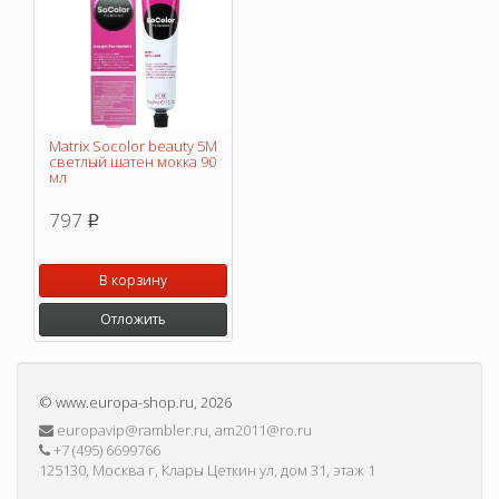
Matrix Socolor beauty 5M
светлый шатен мокка 90
мл
797
p
В корзину
Отложить
©
www.europa-shop.ru
, 2026
europavip@rambler.ru, am2011@ro.ru
+7 (495) 6699766
125130, Москва г, Клары Цеткин ул, дом 31, этаж 1