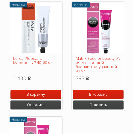
Новинка
Новинка
Loreal Лореаль
Matrix Socolor beauty 9N
Мажирель 7.40, 60 мл
очень светлый
блондин натуральный
90 мл
1 430
797
p
p
В корзину
В корзину
Отложить
Отложить
Новинка