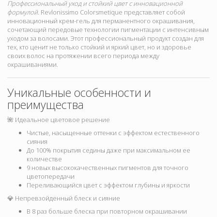
Профессиональный уход и стойкий цвет с инновационной
формулой.
Revlonissimo Colorsmetique представляет собой
инновационный крем-гель для перманентного окрашивания,
сочетающий передовые технологии пигментации с интенсивным
уходом за волосами. Этот профессиональный продукт создан для
тех, кто ценит не только стойкий и яркий цвет, но и здоровье
своих волос на протяжении всего периода между
окрашиваниями.
Уникальные особенности и
преимущества
🌺 Идеальное цветовое решение
Чистые, насыщенные оттенки с эффектом естественного
сияния
До 100% покрытия седины даже при максимальном ее
количестве
9 новых высококачественных пигментов для точного
цветопередачи
Переливающийся цвет с эффектом глубины и яркости
💎 Непревзойденный блеск и сияние
В 8 раз больше блеска при повторном окрашивании