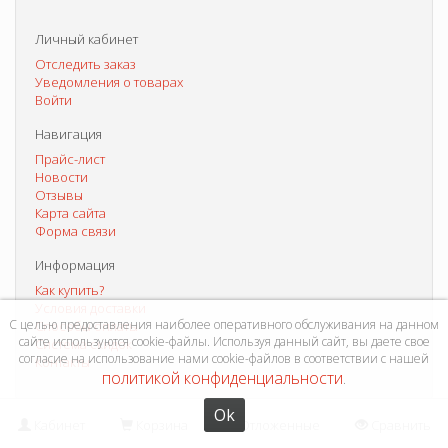
Личный кабинет
Отследить заказ
Уведомления о товарах
Войти
Навигация
Прайс-лист
Новости
Отзывы
Карта сайта
Форма связи
Информация
Как купить?
Условия доставки
С целью предоставления наиболее оперативного обслуживания на данном
Способы оплаты
сайте используются cookie-файлы. Используя данный сайт, вы даете свое
Система скидок
согласие на использование нами cookie-файлов в соответствии с нашей
Контакты
политикой конфиденциальности
.
Ok
Кабинет
Корзина
Отложенные
Сравнить