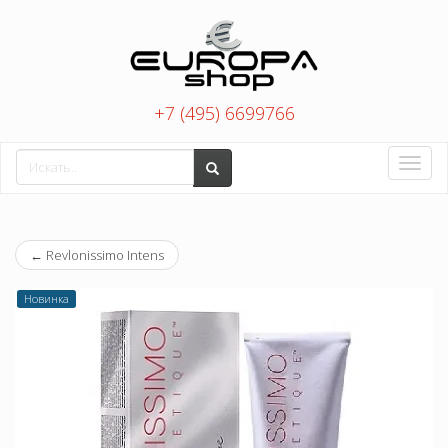
+7 (495) 6699766
Toggle
naviga
←
Revlonissimo Intens
Новинка