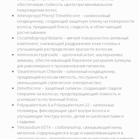
обеспечивая стойкость цвета при минимальном
повреждении волос.
Aminopropyl Phenyl Trimethicone – силиконовый
кондиционер, создающий защитную пленку на поверхности
волоса, придающий блеск, гладкость и облегчающий
расчесывание.
Cocamidopropyl Betaine – мягкий поверхностно-активный
компонент, снижающий раздражение кожи головы и
улучшающий распределение краски по волосам.
Ammonium Hydroxide – щелочной агент, альтернатива
аммиаку, обеспечивающий бережное раскрытие кутикулы
для равномерного проникновения пигмента.
Steartrimonium Chloride – катионный кондиционер,
придающий волосам мягкость, послушность и
уменьшающий статическое электричество.
Dimethicone – защитный силикон, создающий гладкое
покрытие на волосах, предотвращающий ломкость и
усиливает естественный блеск.
Polyquaternium-6 и Polyquaternium-22 – катионные
полимеры, фиксирующие цвет внутри волоса и
улучшающие текстуру волос, делая их шелковистыми и
гладкими.
Tetrasodium EDTA – стабилизатор, связывающий ионы
металлов содержащиеся в воде и накапливающиеся в
структуру волос, предотвращающая их негативное влияние