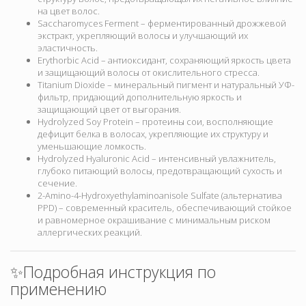
на цвет волос.
Saccharomyces Ferment – ферментированный дрожжевой
экстракт, укрепляющий волосы и улучшающий их
эластичность.
Erythorbic Acid – антиоксидант, сохраняющий яркость цвета
и защищающий волосы от окислительного стресса.
Titanium Dioxide – минеральный пигмент и натуральный УФ-
фильтр, придающий дополнительную яркость и
защищающий цвет от выгорания.
Hydrolyzed Soy Protein – протеины сои, восполняющие
дефицит белка в волосах, укрепляющие их структуру и
уменьшающие ломкость.
Hydrolyzed Hyaluronic Acid – интенсивный увлажнитель,
глубоко питающий волосы, предотвращающий сухость и
сечение.
2-Amino-4-Hydroxyethylaminoanisole Sulfate (альтернатива
PPD) – современный краситель, обеспечивающий стойкое
и равномерное окрашивание с минимальным риском
аллергических реакций.
✨Подробная инструкция по
применению