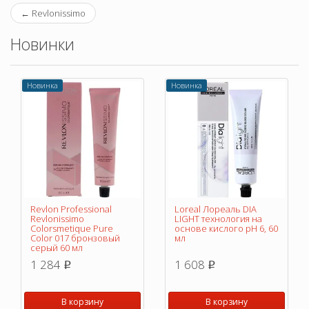
←
Revlonissimo
Новинки
Новинка
Новинка
Revlon Professional
Loreal Лореаль DIA
Revlonissimo
LIGHT технология на
Colorsmetique Pure
основе кислого pH 6, 60
Color 017 бронзовый
мл
серый 60 мл
1 284
1 608
p
p
В корзину
В корзину