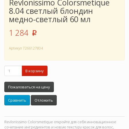
Revlonissimo Colorsmetique
8.04 светлый блондин
медно-светлый 60 мл
1 284
p
Артикул
7266127804
В корзину
Пожаловаться на цену
Сравнить
Отложить
Revlonissimo Colorsmetique откройте для себя инновационное
сочетание ингредиентов и новую текстуру красок для волос,