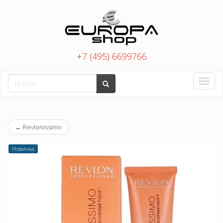
+7 (495) 6699766
Toggle
naviga
←
Revlonissimo
Новинка