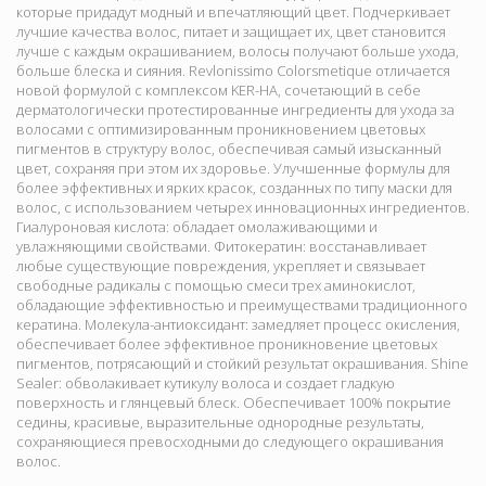
которые придадут модный и впечатляющий цвет. Подчеркивает
лучшие качества волос, питает и защищает их, цвет становится
лучше с каждым окрашиванием, волосы получают больше ухода,
больше блеска и сияния. Revlonissimo Colorsmetique отличается
новой формулой с комплексом KER-HA, сочетающий в себе
дерматологически протестированные ингредиенты для ухода за
волосами с оптимизированным проникновением цветовых
пигментов в структуру волос, обеспечивая самый изысканный
цвет, сохраняя при этом их здоровье. Улучшенные формулы для
более эффективных и ярких красок, созданных по типу маски для
волос, с использованием четырех инновационных ингредиентов.
Гиалуроновая кислота: обладает омолаживающими и
увлажняющими свойствами. Фитокератин: восстанавливает
любые существующие повреждения, укрепляет и связывает
свободные радикалы с помощью смеси трех аминокислот,
обладающие эффективностью и преимуществами традиционного
кератина. Молекула-антиоксидант: замедляет процесс окисления,
обеспечивает более эффективное проникновение цветовых
пигментов, потрясающий и стойкий результат окрашивания. Shine
Sealer: обволакивает кутикулу волоса и создает гладкую
поверхность и глянцевый блеск. Обеспечивает 100% покрытие
седины, красивые, выразительные однородные результаты,
сохраняющиеся превосходными до следующего окрашивания
волос.