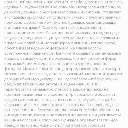
постоянной коррекции прически Pure Styler держит ваши волосы
идеально, не утяжеляя их и не склеивая. Неаэрозольная формула,
держатся дольше и обеспечивает больший контроль. Это делает
его идеальным для скульптурных или сильно структурированных
причёсок, в дополнение к точечной укладке, такой как укладка
выбившихся прядей. Также лучше подходит для работы с
отдельными локонами. Равномерно обволакивает каждую прядь,
создавая невидимую защитную пленку. Эта пленка, состоящая из
тщательно подобранных полимеров и активных компонентов,
обеспечивает надежную фиксацию, не лишая волосы
естественной подвижности. Вы можете создавать самые смелые
и замысловатые укладки, не опасаясь, что они потеряют форму
под воздействием ветра, влажности или других внешних
факторов. Можно использовать для придания объема и текстуры.
Независимо от того, создаете ли вы гладкий элегантный пучок или
дерзкую объемную укладку, Pure Styler обеспечит безупречный
результат. Его сильная фиксация, оцененная как 3 из 3,
гарантирует максимальную стойкость вашей прически на
протяжении длительного времени. При этом лак не оставляет
следов на волосах, легко расчесывается и не утяжеляет их. Его
натуральный блеск подчеркивает красоту ваших волос, не делая
их неестественно блестящими.. Формула Pure Styler обогащена
ингредиентами, которые не только фиксируют, но и ухаживают за
вашими волосами. Сополимер акрилатов образует эластичную,
невидимую пленку. Аминометилпропанол способствует