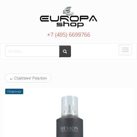
+7 (495) 6699766
Toggle
naviga
←
Стайлинг Ревлон
Новинка