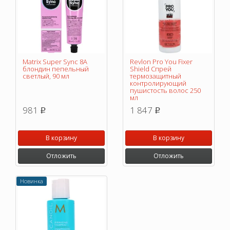
Matrix Super Sync 8A
Revlon Pro You Fixer
блондин пепельный
Shield Спрей
светлый, 90 мл
термозащитный
контролирующий
пушистость волос 250
мл
981
1 847
p
p
В корзину
В корзину
Отложить
Отложить
Новинка