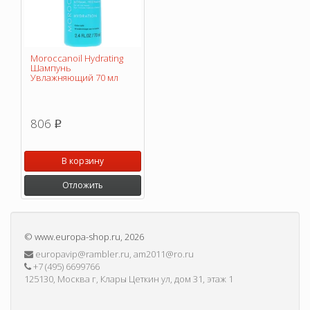
Moroccanoil Hydrating
Шампунь
Увлажняющий 70 мл
806
p
В корзину
Отложить
©
www.europa-shop.ru
, 2026
europavip@rambler.ru, am2011@ro.ru
+7 (495) 6699766
125130, Москва г, Клары Цеткин ул, дом 31, этаж 1