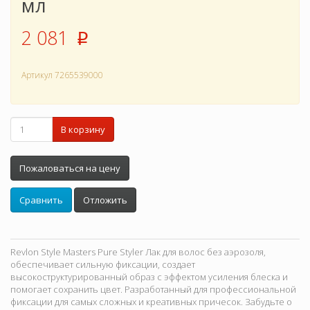
мл
2 081
p
Артикул
7265539000
В корзину
Пожаловаться на цену
Сравнить
Отложить
Revlon Style Masters Pure Styler Лак для волос без аэрозоля,
обеспечивает сильную фиксации, создает
высокоструктурированный образ с эффектом усиления блеска и
помогает сохранить цвет. Разработанный для профессиональной
фиксации для самых сложных и креативных причесок. Забудьте о