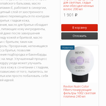
для светлых, седых
 копайского бальзама, масло
или обесцвеченных
итамин Е, работают в синергии,
волос 200 мл
щитный слой от заостренного
1 901
p
плавно перемещаться по контурам
итья: гладкая кожа,
ния, масло для бритья обладает
В корзину
, питающие кожу ингредиенты,
ной даже после завершения
Отложить
жду кожей и бритвой, масло
 с бритьем, таких как
троль: Прозрачная, непенящаяся
Новинка
са бритья, позволяя
иния подбородка и бакенбарды.
с на лице. Улучшенный процесс
едуру ухода может улучшить
а в кожу в сочетании с гладким,
зависимо от того, пытаетесь ли
тья или просто побаловать себя
ей идеей.
Revlon Nutri Color
Filters тонирующие
фильтры 1002 светлая
платина 240 мл