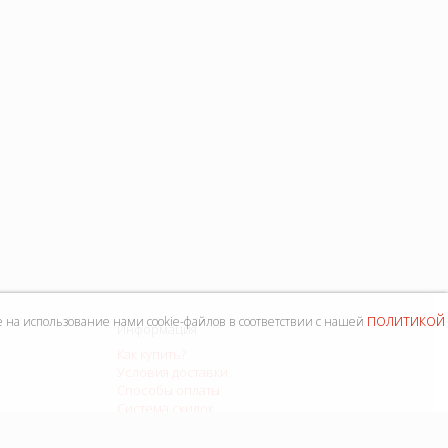
политикой
е на использование нами cookie-файлов в соответствии с нашей
Информация
Как купить?
Условия доставки
Способы оплаты
Система скидок
Контакты