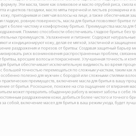
 формулу. Эти масла, такие как оливковое и масло отрубей риса, смола
пта и цветков гвоздики, масло мяты перечной и листьев розмарина и в
кожу, приподнимая и смягчая волосы на лице, а также обеспечивая за
ая гладкую, ровную поверхность, масла для бритья позволяют бритве 
одит к более чистому и комфортному бритью. Преимущества масла для бр
дражения. Помимо способности обеспечивать гладкое бритье без тре
ительных преимуществ. Увлажнение и питание: Содержат натуральные
яют и кондиционируют кожу, делая ее мягкой, эластичной и защищен
ение раздражения и порезов от бритвы: Создавая защитный барьер ме
изировать риск возникновения распространенных проблем, связанных
 бритвы, вросшие волосы и покраснение. Улучшенная точность и кон
 для бритья обеспечивает исключительную видимость во время процес
с большей точностью перемещаться по сложным участкам, таким как л
ь особенно полезно для мужчин с бородой или сложными стилями воло
 практических преимуществ, включение масла для бритья в вашу проц
ние от бритья. Роскошное, похожее на спа ощущение от втирания масл
тьем может превратить обыденную работу в момент заботы о себе. Не
постоянным раздражением кожи, добиться более чистого и точного бри
 за собой, включение масел для бритья в ваш режим ухода, будет лучш