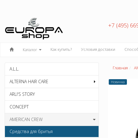
+7 (495) 66
Как купить?
Условия доставки
Спосо
Каталог
Главная
A
A.L.L.
ALTERNA HAIR CARE
Новинка
ARLI'S STORY
CONCEPT
AMERICAN CREW
Средства для бритья