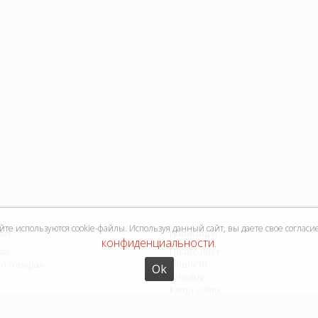
е используются cookie-файлы. Используя данный сайт, вы даете свое согласи
нет
Навигация
конфиденциальности
.
каз
Прайс-лист
о товарах
Новости
Ok
Отзывы
Карта сайта
Форма связи