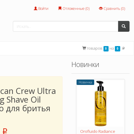
Войти
Отложенные (
0
)
Сравнить (
0
)
товаров
на
0
0
p
Новинки
Новинка
can Crew Ultra
ng Shave Oil
о для бритья
л
p
Orofluido Radiance