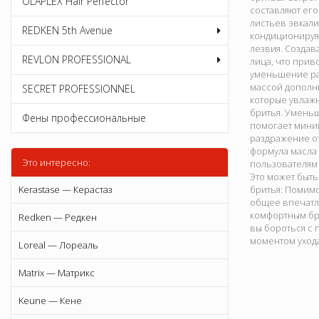
OLAPLEX Hair Perfector
составляют его
листьев эвкали
REDKEN 5th Avenue
кондиционируя 
лезвия. Создав
REVLON PROFESSIONAL
лица, что прив
уменьшение раз
массой дополн
SECRET PROFESSIONNEL
которые увлажн
бритья. Уменьш
Фены профессиональные
помогает миним
раздражение от
формула масла
Это интересно:
пользователям 
Это может быт
Kerastase — Керастаз
бритья: Помимо
общее впечатле
комфортным бри
Redken — Редкен
вы бороться с 
моментом ухода
Loreal — Лореаль
Matrix — Матрикс
Keune — Кене