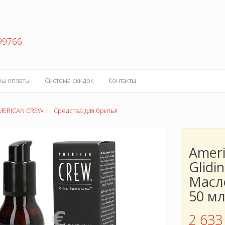
99766
бы оплаты
Система скидок
Контакты
MERICAN CREW
Средства для бритья
Ameri
Glidi
Масл
50 м
2 633