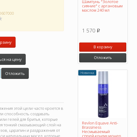
Шампунь "Золотое
сияние" с аргановым
маслом 240 мл
0607000
1 570
p
орзину
В корзину
Отложить
ся на цену
Новинка
Отложить
жения этой цели часто кроется в
сти способность создавать
ли гелей для бритья, которые
Revlon Equave Anti-
зуя тонкий смазывающий слой на
Brassiness
езов, царапин и раздражения от
Несмываемый
си натуральных масел, которые
спрей-кондиционер