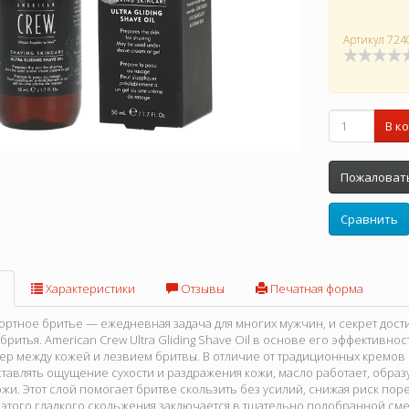
Артикул
724
В к
Пожаловать
Сравнить
Характеристики
Отзывы
Печатная форма
ортное бритье — ежедневная задача для многих мужчин, и секрет дости
 бритья. American Crew Ultra Gliding Shave Oil в основе его эффективно
р между кожей и лезвием бритвы. В отличие от традиционных кремов и
ставлять ощущение сухости и раздражения кожи, масло работает, обра
жи. Этот слой помогает бритве скользить без усилий, снижая риск пор
 этого гладкого скольжения заключается в тщательно подобранной сме