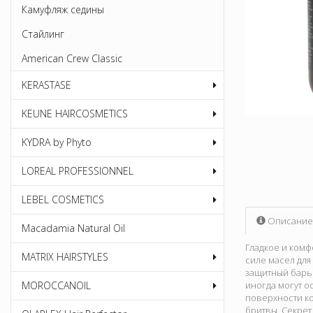
Камуфляж седины
Стайлинг
American Crew Classic
KERASTASE
KEUNE HAIRCOSMETICS
KYDRA by Phyto
LOREAL PROFESSIONNEL
LEBEL COSMETICS
Описание
Macadamia Natural Oil
Гладкое и комф
MATRIX HAIRSTYLES
силе масел для
защитный барье
MOROCCANOIL
иногда могут о
поверхности ко
бритвы. Секрет