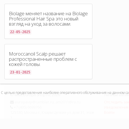
Biolage меняет название на Biolage
Professional Hair Spa это новый
взгляд на уход за волосами.
22-05-2025
Moroccanoil Scalp решает
распространенные проблем с
кожей головы.
23-01-2025
С целью предоставления наиболее оперативного обслуживания на данном сайт
©
www.europa-shop.ru
, 2026
Личный каби
europavip@rambler.ru, am2011@ro.ru
Отследить за
+7 (495) 6699766
Уведомления 
125130, Москва г, Клары Цеткин ул, дом 31, этаж
Войти
1