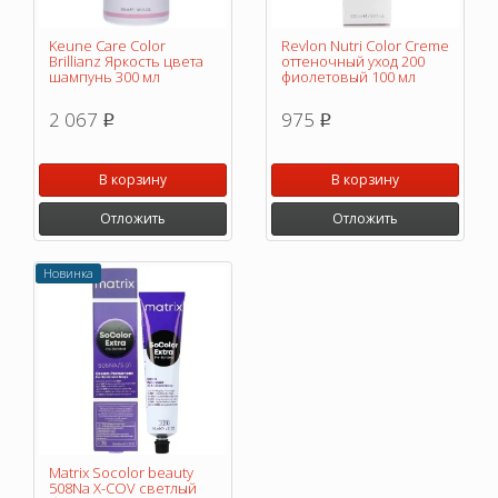
Keune Care Color
Revlon Nutri Color Creme
Brillianz Яркость цвета
оттеночный уход 200
шампунь 300 мл
фиолетовый 100 мл
2 067
975
p
p
В корзину
В корзину
Отложить
Отложить
Новинка
Matrix Socolor beauty
508Na X-COV светлый