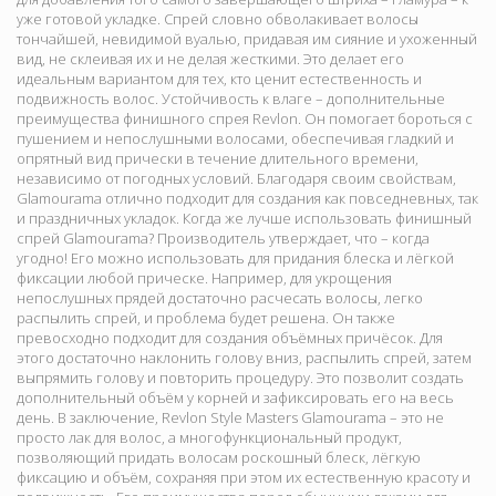
уже готовой укладке. Спрей словно обволакивает волосы
тончайшей, невидимой вуалью, придавая им сияние и ухоженный
вид, не склеивая их и не делая жесткими. Это делает его
идеальным вариантом для тех, кто ценит естественность и
подвижность волос. Устойчивость к влаге – дополнительные
преимущества финишного спрея Revlon. Он помогает бороться с
пушением и непослушными волосами, обеспечивая гладкий и
опрятный вид прически в течение длительного времени,
независимо от погодных условий. Благодаря своим свойствам,
Glamourama отлично подходит для создания как повседневных, так
и праздничных укладок. Когда же лучше использовать финишный
спрей Glamourama? Производитель утверждает, что – когда
угодно! Его можно использовать для придания блеска и лёгкой
фиксации любой прическе. Например, для укрощения
непослушных прядей достаточно расчесать волосы, легко
распылить спрей, и проблема будет решена. Он также
превосходно подходит для создания объёмных причёсок. Для
этого достаточно наклонить голову вниз, распылить спрей, затем
выпрямить голову и повторить процедуру. Это позволит создать
дополнительный объём у корней и зафиксировать его на весь
день. В заключение, Revlon Style Masters Glamourama – это не
просто лак для волос, а многофункциональный продукт,
позволяющий придать волосам роскошный блеск, лёгкую
фиксацию и объём, сохраняя при этом их естественную красоту и