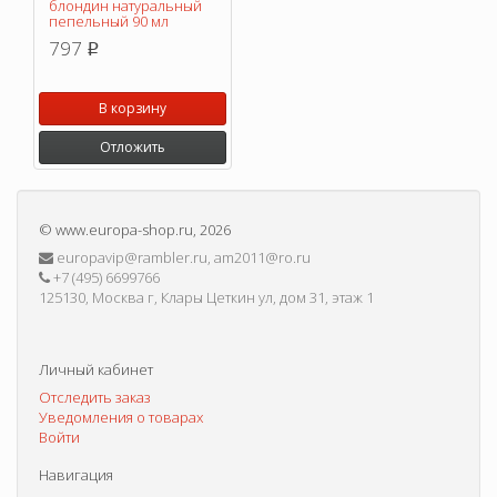
блондин натуральный
пепельный 90 мл
797
p
В корзину
Отложить
©
www.europa-shop.ru
, 2026
europavip@rambler.ru, am2011@ro.ru
+7 (495) 6699766
125130, Москва г, Клары Цеткин ул, дом 31, этаж 1
Личный кабинет
Отследить заказ
Уведомления о товарах
Войти
Навигация