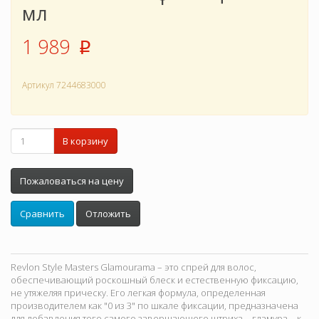
мл
1 989
p
Артикул
7244683000
В корзину
Пожаловаться на цену
Сравнить
Отложить
Revlon Style Masters Glamourama – это спрей для волос,
обеспечивающий роскошный блеск и естественную фиксацию,
не утяжеляя прическу. Его легкая формула, определенная
производителем как "0 из 3" по шкале фиксации, предназначена
для добавления того самого завершающего штриха – гламура – к