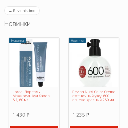
←
Revlonissimo
Новинки
Новинка
Новинка
Loreal Лореаль
Revlon Nutri Color Creme
Мажирель Кул Кавер
оттеночный уход 600
5.1, 60 мл
огнено-красный 250 мл
1 430
1 235
p
p