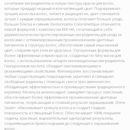
сочетание ингредиентов и новую текстуру красок для волос,
которые придадут модный и впечатляющий цвет. Подчеркивает
лучшие качества волос, питает и защищает их, цвет становится
лучше с каждым окрашиванием, волосы получают больше ухода,
больше блеска и сияния. Revlonissimo Colorsmetique отличается
новой формулой с комплексом KER-HA, сочетающий в себе
дерматологически протестированные ингредиенты для ухода за
волосами с оптимизированным проникновением цветовых
пигментов в структуру волос, обеспечивая самый изысканный
цвет, сохраняя при этом их здоровье. Улучшенные формулы для
более эффективных и ярких красок, созданных по типу маски для
волос, с использованием четырех инновационных ингредиентов.
Гиалуроновая кислота: обладает омолаживающими и
увлажняющими свойствами. Фитокератин: восстанавливает
любые существующие повреждения, укрепляет и связывает
свободные радикалы с помощью смеси трех аминокислот,
обладающие эффективностью и преимуществами традиционного
кератина. Молекула-антиоксидант: замедляет процесс окисления,
обеспечивает более эффективное проникновение цветовых
пигментов, потрясающий и стойкий результат окрашивания. Shine
Sealer: обволакивает кутикулу волоса и создает гладкую
поверхность и глянцевый блеск. Обеспечивает 100% покрытие
седины, красивые, выразительные однородные результаты,
сохраняющиеся превосходными до следующего окрашивания
волос.