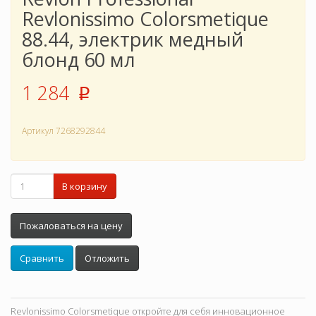
Revlonissimo Colorsmetique
88.44, электрик медный
блонд 60 мл
1 284
p
Артикул
7268292844
В корзину
Пожаловаться на цену
Сравнить
Отложить
Revlonissimo Colorsmetique откройте для себя инновационное