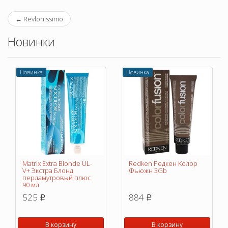
←
Revlonissimo
Новинки
Новинка
Новинка
Matrix Extra Blonde UL-
Redken Редкен Колор
V+ Экстра Блонд
Фьюжн 3Gb
перламутровый плюс
90 мл
525
884
p
p
В корзину
В корзину