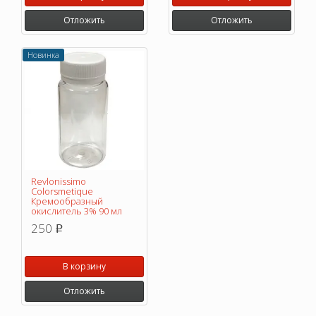
Отложить
Отложить
Новинка
Revlonissimo
Colorsmetique
Кремообразный
окислитель 3% 90 мл
250
p
В корзину
Отложить