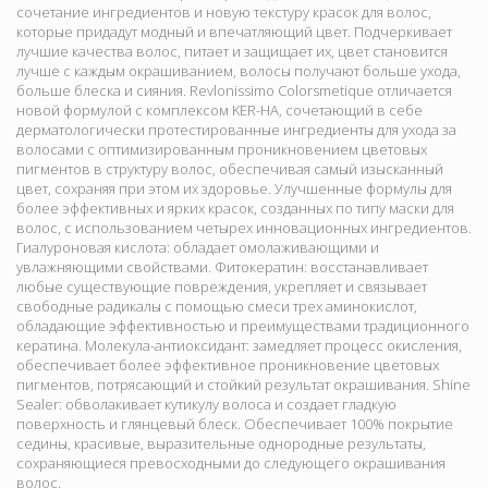
сочетание ингредиентов и новую текстуру красок для волос,
которые придадут модный и впечатляющий цвет. Подчеркивает
лучшие качества волос, питает и защищает их, цвет становится
лучше с каждым окрашиванием, волосы получают больше ухода,
больше блеска и сияния. Revlonissimo Colorsmetique отличается
новой формулой с комплексом KER-HA, сочетающий в себе
дерматологически протестированные ингредиенты для ухода за
волосами с оптимизированным проникновением цветовых
пигментов в структуру волос, обеспечивая самый изысканный
цвет, сохраняя при этом их здоровье. Улучшенные формулы для
более эффективных и ярких красок, созданных по типу маски для
волос, с использованием четырех инновационных ингредиентов.
Гиалуроновая кислота: обладает омолаживающими и
увлажняющими свойствами. Фитокератин: восстанавливает
любые существующие повреждения, укрепляет и связывает
свободные радикалы с помощью смеси трех аминокислот,
обладающие эффективностью и преимуществами традиционного
кератина. Молекула-антиоксидант: замедляет процесс окисления,
обеспечивает более эффективное проникновение цветовых
пигментов, потрясающий и стойкий результат окрашивания. Shine
Sealer: обволакивает кутикулу волоса и создает гладкую
поверхность и глянцевый блеск. Обеспечивает 100% покрытие
седины, красивые, выразительные однородные результаты,
сохраняющиеся превосходными до следующего окрашивания
волос.