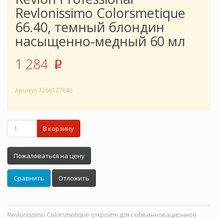
Revlonissimo Colorsmetique
66.40, темный блондин
насыщенно-медный 60 мл
1 284
p
Артикул
7266127640
В корзину
Пожаловаться на цену
Сравнить
Отложить
Revlonissimo Colorsmetique откройте для себя инновационное