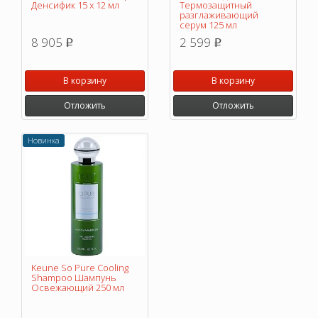
Денсифик 15 x 12 мл
Термозащитный
разглаживающий
серум 125 мл
8 905
2 599
p
p
В корзину
В корзину
Отложить
Отложить
Новинка
Keune So Pure Cooling
Shampoo Шампунь
Освежающий 250 мл