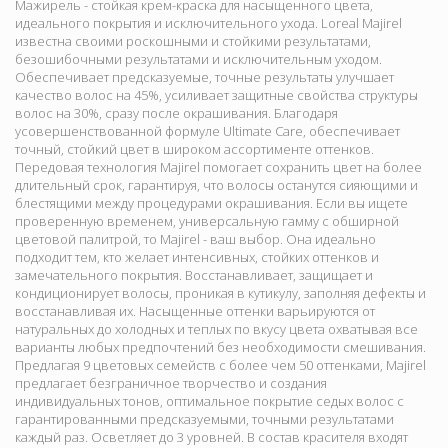
Мажирель - стойкая крем-краска для насыщенного цвета,
идеального покрытия и исключительного ухода. Loreal Majirel
известна своими роскошными и стойкими результатами,
безошибочными результатами и исключительным уходом.
Обеспечивает предсказуемые, точные результаты улучшает
качество волос на 45%, усиливает защитные свойства структуры
волос на 30%, сразу после окрашивания. Благодаря
усовершенствованной формуле Ultimate Care, обеспечивает
точный, стойкий цвет в широком ассортименте оттенков.
Передовая технология Majirel помогает сохранить цвет на более
длительный срок, гарантируя, что волосы останутся сияющими и
блестящими между процедурами окрашивания. Если вы ищете
проверенную временем, универсальную гамму с обширной
цветовой палитрой, то Majirel - ваш выбор. Она идеально
подходит тем, кто желает интенсивных, стойких оттенков и
замечательного покрытия. Восстанавливает, защищает и
кондиционирует волосы, проникая в кутикулу, заполняя дефекты и
восстанавливая их. Насыщенные оттенки варьируются от
натуральных до холодных и теплых по вкусу цвета охватывая все
варианты любых предпочтений без необходимости смешивания.
Предлагая 9 цветовых семейств с более чем 50 оттенками, Majirel
предлагает безграничное творчество и создания
индивидуальных тонов, оптимальное покрытие седых волос с
гарантированными предсказуемыми, точными результатами
каждый раз. Осветляет до 3 уровней. В состав красителя входят