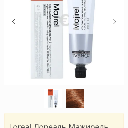
Loreal Лореаль Мажирель