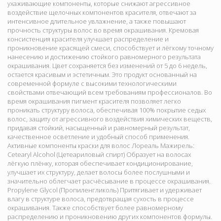
ухаживающие компоненты, которые снижают агрессивное
воздействие щелочных компонентов красителя, отвечают за
интенсивное длительное увлажнение, а также повышают
прочность структуры волос во время окрашивания. Кремовая
консистенция красителя улучшает распределение и
проникновение красящей смеси, способствует и лёгкому точному
нанесению и достижению стойкого равномерного результата
окрашивания. Цвет сохраняется без изменений от 5 до 6 недель,
остается красивым и эстетичным. Это продукт основанный на
современной формуле с высокими технологическими
свойствами отвечающий всем требованиям профессионалов. Во
время окрашивания пигмент красителя позволяет легко
проникать структуру волоса, обеспечивая 100% покрытие седых
волос, защиту от агрессивного воздействия химических веществ,
придавая стойкий, насыщенный и равномерный результат,
качественное осветление и удобный способ применения.
Активные компоненты краски для волос Лореаль Мажирель:
Cetearyl Alcohol (Цетеариловый спирт) Образует на волосах
лёгкую плёнку, которая обеспечивает кондиционирование,
улучшает их структуру, делает волосы более послушными и
значительно облегчает расчёсывание в процессе окрашивания.
Propylene Glycol (Пропиленгликоль) Притягивает и удерживает
влагу в структуре волоса, предотвращая сухость в процессе
окрашивания. Также способствует более равномерному
распределению и проникновению других компонентов формулы.