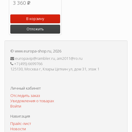
3 360
p
В корзину
Отложить
©
www.europa-shop.ru
, 2026
europavip@rambler.ru, am2011@ro.ru
+7 (495) 6699766
125130, Москва г, Клары Цеткин ул, дом 31, этаж 1
Личный кабинет
Отследить заказ
Уведомления о товарах
Войти
Навигация
Прайс-лист
Новости