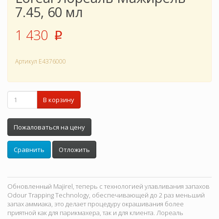
7.45, 60 мл
1 430
p
Артикул
E4376000
В корзину
Пожаловаться на цену
Сравнить
Отложить
Обновленный Majirel, теперь с технологией улавливания запахов
Odour Trapping Technology, обеспечивающей до 2 раз меньший
запах аммиака, это делает процедуру окрашивания более
приятной как для парикмахера, так и для клиента. Лореаль