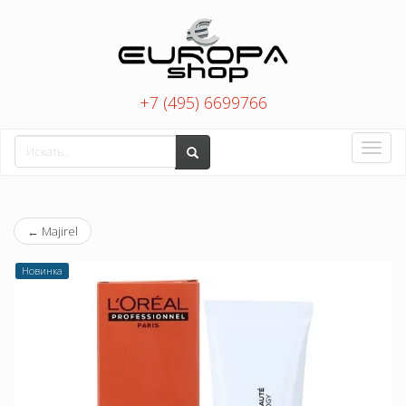
+7 (495) 6699766
Toggle
naviga
←
Majirel
Новинка