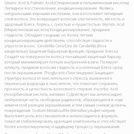
Stearic Acid & Palmitic Acid (Стеариновая и пальмитиновая кислоты)
Липидное восстановление, кондиционирование. Являясь
натуральными жирными кислотами, они восполняют липидный
слой волоса. Это возвращает волосам эластичность, мягкость и
здоровый блеск, борясь с сухостью и пушистостью. Myristic Acid
(Миристиновая кислота) Кондиционирование, придание
гладкости. Обладает сходным, но более лёгким
кондиционирующим действием, способствуя гладкости и
упругости волос. Candelilla Cera/Cire de Candelilla (Воск
канделильи) Защитная барьерная функция, придание блеска.
Создаёт на поверхности волоса тончайший защитный барьер,
который минимизирует потерю внутренней влаги. Полирует
кутикулу, придавая волосам гладкость и усиленный блеск сразу
после окрашивания. Thioglycerin (Тиоглицерин) Защищает
структуру волоса от окислительного стресса, вызванного
перекисью водорода в окислителе, что помогает сохранить
прочность и целостность волосяного стержня. Ascorbic Acid
(Аскорбиновая кислота, витамин C) Действует как антиоксидант,
нейтрализуя часть свободных радикалов, образующихся в ходе
химической реакции окрашивания, и тем самым снижая уровень
повреждения. Sodium Metabisulfite (Метабисульфит натрия)
Выполняет роль восстановителя и антиоксиданта в формуле,
помогая стабилизировать красящие компоненты и способствует
более контролируемому и щадящему процессу окрашивания.