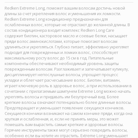
Redken Extreme Long, поможет вашим волосам достичь новой
длины за счет укрепления волос и уменьшения их ломкости.
Redken Extreme Long кондиционер предназначен для
ослабленных волос, которые не отрастают до желанной длины. В
состав кондиционера входит комплекс Redken Long Care
содержит биотин, касторовое масло и соевые белки, насыщает
пряди волос аминокислотами, которые помогают волосам
удлиняться и укрепляться. Глубоко питает, эффективно укрепляет
подходит для поврежденных и ломких волос, способствует
максимальному росту волос до 15 см в год. Питательные
компоненты обеспечивают необходимый уровень защиты
поврежденным волосам. Разглаживает и запечатывает кутикулу,
дисциплинирует непослушные волосы, упрощает процесс
укладки и облегчает расчесывание волос. Биотин, витамин,
играет ключевую роль в здоровье волос, а при использовании в
сочетании с прилагаемым шампунем Extreme Long можно начать
укреплять волосы и придавать им безупречный вид. Более
крепкие волосы означают потенциально более длинные волосы.
Предотвращает и уменьшает появление секущихся кончиков.
Секущиеся кончики возникают на самом кончике пряди, когда она
хрупкая и ослабленная, и, если не принять меры, это может
помешать вам вырастить самые крепкие и здоровые волосы.
Горячие инструменты также могут серьезно повредить волосы,
особенно если вы хотите их отрастить. Extreme Long уменьшает