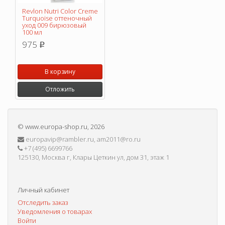
Revlon Nutri Color Creme
Turquoise оттеночный
уход 009 бирюзовый
100 мл
975
p
В корзину
Отложить
©
www.europa-shop.ru
, 2026
europavip@rambler.ru, am2011@ro.ru
+7 (495) 6699766
125130, Москва г, Клары Цеткин ул, дом 31, этаж 1
Личный кабинет
Отследить заказ
Уведомления о товарах
Войти