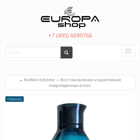
+7 (495) 6699766
Toggle
naviga
←
Redken Extreme — Восстановление и укрепление
поврежденных волос
Новинка