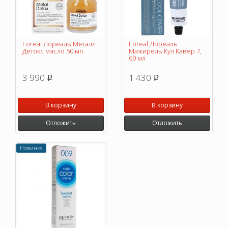
Loreal Лореаль Металл
Loreal Лореаль
Детокс масло 50 мл
Мажирель Кул Кавер 7,
60 мл
3 990
1 430
p
p
В корзину
В корзину
Отложить
Отложить
Новинка