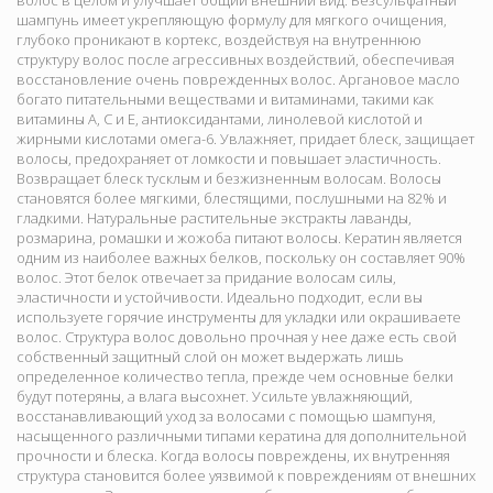
волос в целом и улучшает общий внешний вид. Безсульфатный
шампунь имеет укрепляющую формулу для мягкого очищения,
глубоко проникают в кортекс, воздействуя на внутреннюю
структуру волос после агрессивных воздействий, обеспечивая
восстановление очень поврежденных волос. Аргановое масло
богато питательными веществами и витаминами, такими как
витамины А, С и Е, антиоксидантами, линолевой кислотой и
жирными кислотами омега-6. Увлажняет, придает блеск, защищает
волосы, предохраняет от ломкости и повышает эластичность.
Возвращает блеск тусклым и безжизненным волосам. Волосы
становятся более мягкими, блестящими, послушными на 82% и
гладкими. Натуральные растительные экстракты лаванды,
розмарина, ромашки и жожоба питают волосы. Кератин является
одним из наиболее важных белков, поскольку он составляет 90%
волос. Этот белок отвечает за придание волосам силы,
эластичности и устойчивости. Идеально подходит, если вы
используете горячие инструменты для укладки или окрашиваете
волос. Структура волос довольно прочная у нее даже есть свой
собственный защитный слой он может выдержать лишь
определенное количество тепла, прежде чем основные белки
будут потеряны, а влага высохнет. Усильте увлажняющий,
восстанавливающий уход за волосами с помощью шампуня,
насыщенного различными типами кератина для дополнительной
прочности и блеска. Когда волосы повреждены, их внутренняя
структура становится более уязвимой к повреждениям от внешних