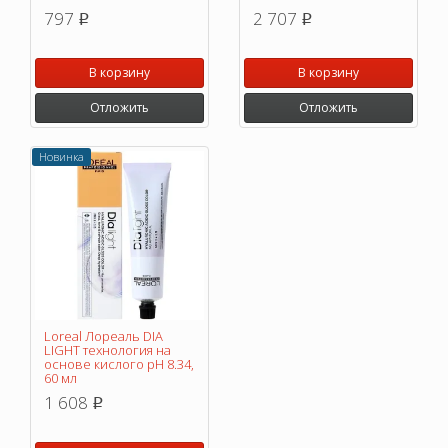
797
2 707
p
p
В корзину
В корзину
Отложить
Отложить
Новинка
Loreal Лореаль DIA
LIGHT технология на
основе кислого pH 8.34,
60 мл
1 608
p