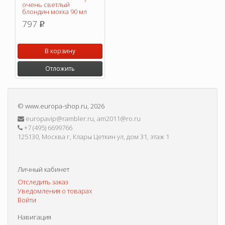
очень светлый
блондин мокка 90 мл
797
p
В корзину
Отложить
©
www.europa-shop.ru
, 2026
europavip@rambler.ru, am2011@ro.ru
+7 (495) 6699766
125130, Москва г, Клары Цеткин ул, дом 31, этаж 1
Личный кабинет
Отследить заказ
Уведомления о товарах
Войти
Навигация