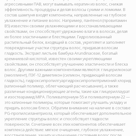
агрессивными ПАВ, могут вымывать кератин из волос, снижая
эффективность процедуры и делая волосы сухими и ломкими. В
состав шампуня входят компоненты, направленные на глубокое
увлажнение и питание волос. Например, пантенол (провитамин
В5) известен своими увлажняющими и восстанавливающими
свойствами, он способствует удержанию влаги в волосах, делая
их более эластичными и блестящими. Гидролизованный
растительный белок, входящий в состав, укрепляет и заполняет
поврежденные участки структуры волос, придавая волосам
гладкость. Экстракт листьев бамбука Arundinaceae, богатый
кремниевой кислотой, известен своими укрепляющими
свойствами, он способствует улучшению эластичности и блеска
волос. Другими важными компонентами являются: глицерилкокоат
(эмоллиент), ПЭГ-12 диметикон (силикон, придающий волосам
гладкость), гидроксипропилгуаргидроксипропилтримоний хлорид
(катионный полимер, облегчающий расчесывание), а также
различные кондиционирующие агенты, такие как глицериллаурат
и изостеарамид MIPA. Поликватерниум-55 и поликватерниум-22 —
это катионные полимеры, которые помогают улучшить укладку и
придать волосам блеск. Обратим внимание на наличие в составе
PG-пропилсиланетриола, который обеспечивает дополнительное
укрепление структуры волос и способствует гладкости
поверхности. Сочетание всех этих компонентов обеспечивает
комплекса действие: мягкое очищение, глубокое увлажнение,
восстановление, защиту и улучшение состояния волос после