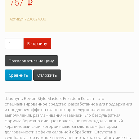
767
p
Артикул
7206624000
В корзину
Пожаловаться на цену
Сравнить
Отложить
Шампунь Revlon Style Masters Frizzdom Keratin – это
специализированное средство, разработанное для поддержания
и продления эффекта салонных процедур кератинового
выпрямления, разглаживания и завивки. Его безсульфатная
формула бережно очищает волосы, не повреждая защитный
кератиновый слой, который является ключевым фактором
долговечности эффекта салонной обработки. Отсутствие
сульфатов – это важное преимущество, так как сульфаты, являясь