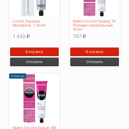
Loreal Лореаль
Matrix Socolor beauty 7N
Мажирель 7, 60 мл
блондин натуральный
90 мл
1 430
797
p
p
В корзину
В корзину
Отложить
Отложить
Новинка
Matrix Socolor beauty 9M