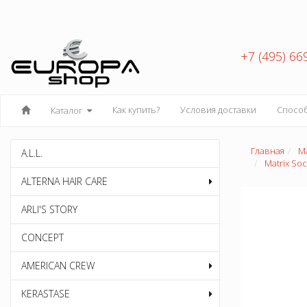
+7 (495) 66
Как купить?
Условия доставки
Спосо
Каталог
Главная
M
A.L.L.
Matrix So
ALTERNA HAIR CARE
ARLI'S STORY
CONCEPT
AMERICAN CREW
KERASTASE