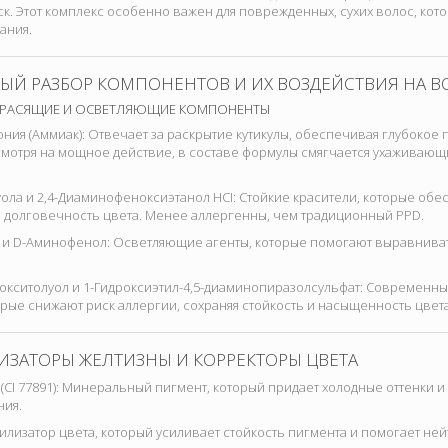
к. Этот комплекс особенно важен для поврежденных, сухих волос, кото
ания.
НЫЙ РАЗБОР КОМПОНЕНТОВ И ИХ ВОЗДЕЙСТВИЯ НА 
 КРАСЯЩИЕ И ОСВЕТЛЯЮЩИЕ КОМПОНЕНТЫ
ния (Аммиак): Отвечает за раскрытие кутикулы, обеспечивая глубоко
смотря на мощное действие, в составе формулы смягчается ухаживающ
уола и 2,4-Диаминофеноксиэтанол HCI: Стойкие красители, которые о
 долговечность цвета. Менее аллергенны, чем традиционный PPD.
и D-Аминофенол: Осветляющие агенты, которые помогают выравнивать 
рокситолуол и 1-Гидроксиэтил-4,5-диаминопиразолсульфат: Современ
орые снижают риск аллергии, сохраняя стойкость и насыщенность цвета
ЛИЗАТОРЫ ЖЕЛТИЗНЫ И КОРРЕКТОРЫ ЦВЕТА
 (CI 77891): Минеральный пигмент, который придает холодные оттенки и
ния.
илизатор цвета, который усиливает стойкость пигмента и помогает н