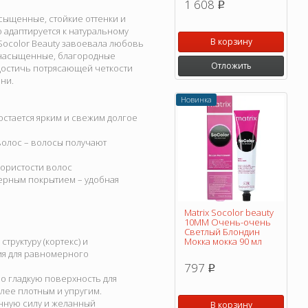
1 608
p
асыщенные, стойкие оттенки и
 адаптируется к натуральному
В корзину
 Socolor Beauty завоевала любовь
 насыщенные, благородные
Отложить
достичь потрясающей четкости
ни.
Новинка
остается ярким и свежим долгое
волос – волосы получают
пористости волос
ерным покрытием – удобная
Matrix Socolor beauty
10MM Очень-очень
Светлый Блондин
труктуру (кортекс) и
Мокка мокка 90 мл
ия для равномерного
797
p
о гладкую поверхность для
лее плотным и упругим.
енную силу и желанный
В корзину