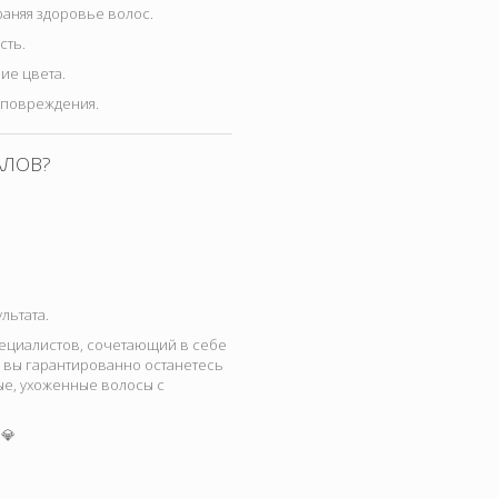
раняя здоровье волос.
сть.
ие цвета.
 повреждения.
АЛОВ?
льтата.
специалистов, сочетающий в себе
й вы гарантированно останетесь
ые, ухоженные волосы с
 💎