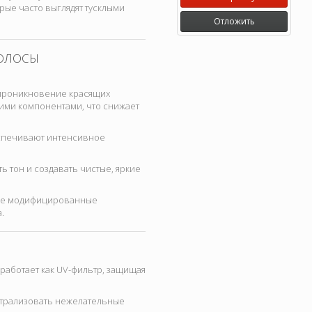
рые часто выглядят тусклыми
Отложить
ВОЛОСЫ
е проникновение красящих
ими компонентами, что снижает
беспечивают интенсивное
тон и создавать чистые, яркие
ные модифицированные
.
 работает как UV-фильтр, защищая
ейтрализовать нежелательные