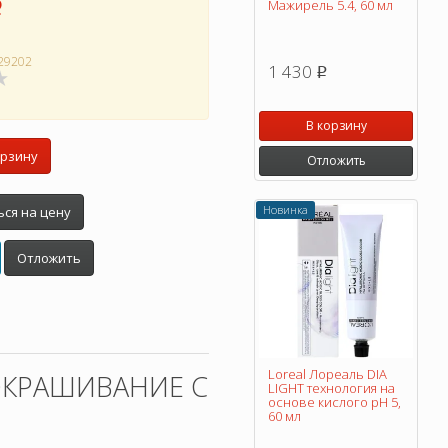
Мажирель 5.4, 60 мл
p
29202
1 430
p
В корзину
орзину
Отложить
Новинка
ся на цену
Отложить
Loreal Лореаль DIA
ОКРАШИВАНИЕ С
LIGHT технология на
основе кислого pH 5,
60 мл