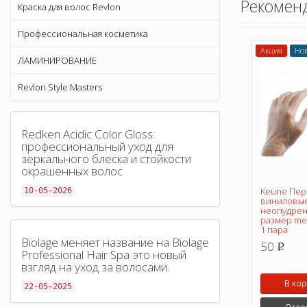
Рекомен
Краска для волос Revlon
Профессиональная косметика
Акция
Но
ЛАМИНИРОВАНИЕ
Revlon Style Masters
Redken Acidic Color Gloss:
профессиональный уход для
зеркального блеска и стойкости
окрашенных волос
Keune Пер
10-05-2026
виниловы
неопудре
размер med
1 пара
Biolage меняет название на Biolage
50
p
Professional Hair Spa это новый
взгляд на уход за волосами.
В ко
22-05-2025