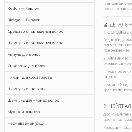
глянцевый блес
Revlon — Ревлон
после окрашив
Biolage — Биолаж
🔬 ДЕТАЛЬ
Средство от выпадения волос
1. ОСНОВНЫЕ
Гидроксид аммо
Шампунь от выпадения волос
пигментов. Не
повреждение.
Ампулы для волос
2,5-Диамин тол
окрашивание и
Сыворотка для волос
m-Аминофенол 
оттенки.
Пилинг для кожи головы
4-Амино-2-гид
Шампунь от перхоти
красители, кот
Шампунь для жирных волос
2. НЕЙТРА
Мужской шампунь
Диоксид титана
цвет от выгора
Несмываемый уход
Резорцин: Стаб