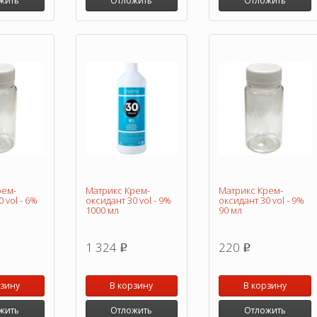
жить
Отложить
Отложить
рем-
Матрикс Крем-
Матрикс Крем-
 vol - 6%
оксидант 30 vol - 9%
оксидант 30 vol - 9%
1000 мл
90 мл
1 324
220
p
p
рзину
В корзину
В корзину
жить
Отложить
Отложить