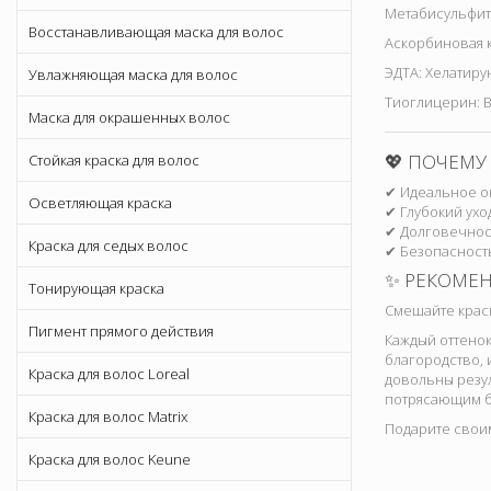
Метабисульфит 
Восстанавливающая маска для волос
Аскорбиновая к
ЭДТА: Хелатиру
Увлажняющая маска для волос
Тиоглицерин: 
Маска для окрашенных волос
💖 ПОЧЕМУ
Стойкая краска для волос
✔ Идеальное о
Осветляющая краска
✔ Глубокий ухо
✔ Долговечност
Краска для седых волос
✔ Безопасност
✨ РЕКОМЕ
Тонирующая краска
Смешайте краск
Пигмент прямого действия
Каждый оттенок
благородство, 
Краска для волос Loreal
довольны резул
потрясающим б
Краска для волос Matrix
Подарите своим
Краска для волос Keune