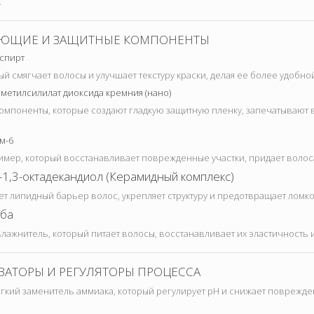
.
ВАЮЩИЕ И ЗАЩИТНЫЕ КОМПОНЕНТЫ
спирт
ый смягчает волосы и улучшает текстуру краски, делая ее более удобно
метилсилилат диоксида кремния (нано)
мпоненты, которые создают гладкую защитную пленку, запечатывают 
м-6
мер, который восстанавливает поврежденные участки, придает волоса
1,3-октадекандиол (Керамидный комплекс)
т липидный барьер волос, укрепляет структуру и предотвращает ломко
ба
лажнитель, который питает волосы, восстанавливает их эластичность 
ИЗАТОРЫ И РЕГУЛЯТОРЫ ПРОЦЕССА
гкий заменитель аммиака, который регулирует pH и снижает поврежде