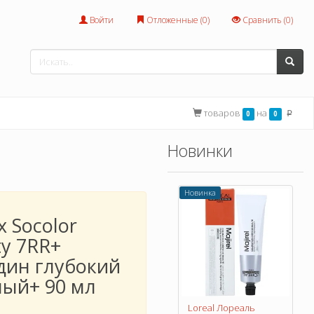
Войти
Отложенные (
0
)
Сравнить (
0
)
товаров
на
0
0
p
Новинки
Новинка
x Socolor
ty 7RR+
дин глубокий
ный+ 90 мл
Loreal Лореаль