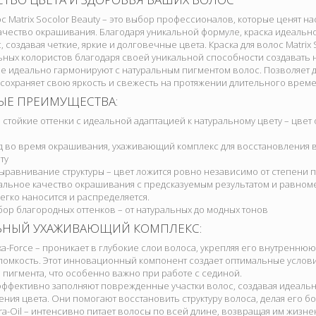
ос Matrix Socolor Beauty – это выбор профессионалов, которые ценят н
чество окрашивания. Благодаря уникальной формуле, краска идеально
, создавая четкие, яркие и долговечные цвета. Краска для волос Matrix
ных колористов благодаря своей уникальной способности создавать
ые идеально гармонируют с натуральным пигментом волос. Позволяет 
 сохраняет свою яркость и свежесть на протяжении длительного време
ЫЕ ПРЕИМУЩЕСТВА:
тойкие оттенки с идеальной адаптацией к натуральному цвету – цвет 
од во время окрашивания, ухаживающий комплекс для восстановления 
ту
равнивание структуры – цвет ложится ровно независимо от степени 
льное качество окрашивания с предсказуемым результатом и равном
легко наносится и распределяется.
р благородных оттенков – от натуральных до модных тонов
ЛЬНЫЙ УХАЖИВАЮЩИЙ КОМПЛЕКС:
a-Force – проникает в глубокие слои волоса, укрепляя его внутреннюю с
ломкость. Этот инновационный компонент создает оптимальные услов
пигмента, что особенно важно при работе с сединой.
эффективно заполняют поврежденные участки волос, создавая идеальн
ния цвета. Они помогают восстановить структуру волоса, делая его бо
ra-Oil – интенсивно питает волосы по всей длине, возвращая им жизн