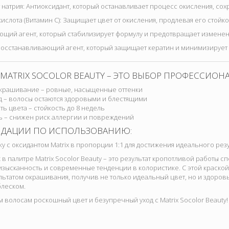
натрия: Антиоксидант, который останавливает процесс окисления, сох
ислота (Витамин С): Защищает цвет от окисления, продлевая его стойко
ющий агент, который стабилизирует формулу и предотвращает изменен
Восстанавливающий агент, который защищает кератин и минимизирует
 MATRIX SOCOLOR BEAUTY – ЭТО ВЫБОР ПРОФЕССИОН
крашивание – ровные, насыщенные оттенки
д – волосы остаются здоровыми и блестящими
ь цвета – стойкость до 8 недель
ь – снижен риск аллергии и повреждений
НДАЦИИ ПО ИСПОЛЬЗОВАНИЮ:
у с оксидантом Matrix в пропорции 1:1 для достижения идеального резу
 в палитре Matrix Socolor Beauty – это результат кропотливой работы 
изысканность и современные тенденции в колористике. С этой краско
ьтатом окрашивания, получив не только идеальный цвет, но и здоров
леском.
 волосам роскошный цвет и безупречный уход с Matrix Socolor Beauty!