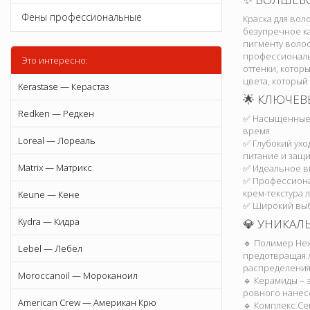
Фены профессиональные
Краска для вол
безупречное ка
пигменту волос
профессиональ
Это интересно:
оттенки, котор
цвета, который
Kerastase — Керастаз
🌟 КЛЮЧЕВ
Redken — Редкен
✅ Насыщенные с
время
Loreal — Лореаль
✅ Глубокий ух
питание и защи
Matrix — Матрикс
✅ Идеальное вы
✅ Профессиона
крем-текстура 
Keune — Кене
✅ Широкий выбо
Kydra — Кидра
💎 УНИКА
🔹 Полимер Hex
Lebel — Лебел
предотвращая 
распределения 
Moroccanoil — Мороканоил
🔹 Керамиды – 
ровного нанесе
American Crew — Американ Крю
🔹 Комплекс Ce