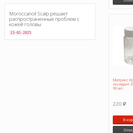
Отло
Moroccanoil Scalp решает
распространенные проблем с
кожей головы.
23-01-2025
Матрикс К
оксидант 20
90 мл
220
p
В ко
Отло