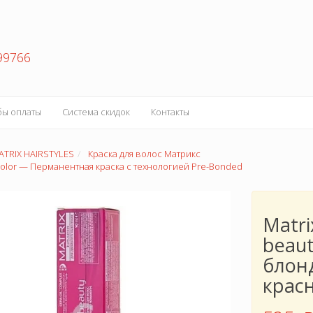
99766
бы оплаты
Система скидок
Контакты
ATRIX HAIRSTYLES
Краска для волос Матрикс
color — Перманентная краска с технологией Pre-Bonded
Matri
beau
блон
крас