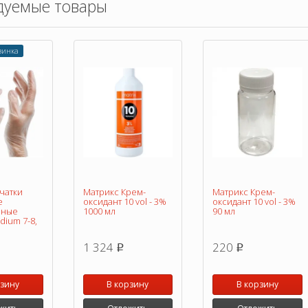
дуемые товары
винка
чатки
Матрикс Крем-
Матрикс Крем-
е
оксидант 10 vol - 3%
оксидант 10 vol - 3%
нные
1000 мл
90 мл
ium 7-8,
1 324
220
p
p
рзину
В корзину
В корзину