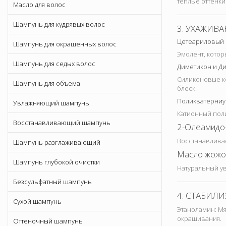
теплые оттенки
Масло для волос
Шампунь для кудрявых волос
3. УХАЖИ
Цетеариловый 
Шампунь для окрашенных волос
Эмолент, котор
Шампунь для седых волос
Диметикон и Ди
Силиконовые ко
Шампунь для объема
блеск.
Поликватерниу
Увлажняющий шампунь
Катионный поли
Восстанавливающий шампунь
2-Олеамидо-
Восстанавливае
Шампунь разглаживающий
Масло жожо
Шампунь глубокой очистки
Натуральный ув
Безсульфатный шампунь
4. СТАБИЛ
Сухой шампунь
Этаноламин: Мя
окрашивания.
Оттеночный шампунь