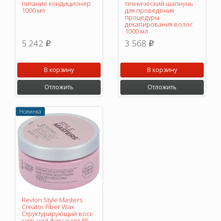
питание кондиционер
технический шапнунь
1000 мл
для проведения
процедуры
декапирования волос
1000 мл
5 242
3 568
p
p
В корзину
В корзину
Отложить
Отложить
Новинка
Revlon Style Masters
Creator Fiber Wax
Структурирующий воск
сильной фиксации 85