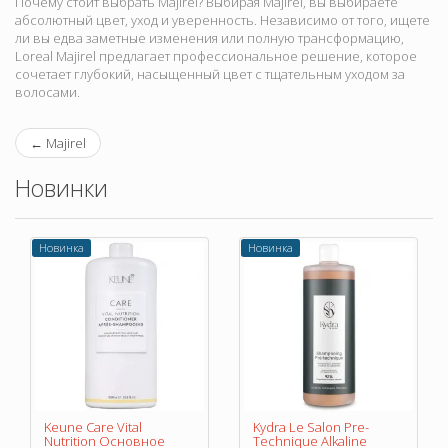
Почему стоит выбрать Majirel? Выбирая Majirel, вы выбираете
абсолютный цвет, уход и уверенность. Независимо от того, ищете
ли вы едва заметные изменения или полную трансформацию,
Loreal Majirel предлагает профессиональное решение, которое
сочетает глубокий, насыщенный цвет с тщательным уходом за
волосами.
←
Majirel
Новинки
Новинка
Новинка
Keune Care Vital
Kydra Le Salon Pre-
Nutrition Основное
Technique Alkaline