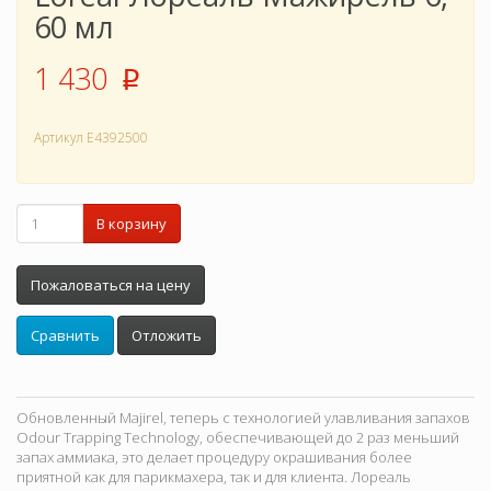
60 мл
1 430
p
Артикул
E4392500
В корзину
Пожаловаться на цену
Сравнить
Отложить
Обновленный Majirel, теперь с технологией улавливания запахов
Odour Trapping Technology, обеспечивающей до 2 раз меньший
запах аммиака, это делает процедуру окрашивания более
приятной как для парикмахера, так и для клиента. Лореаль