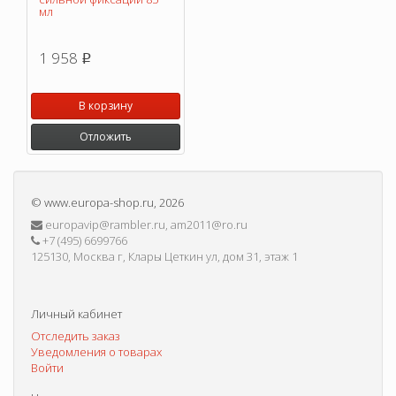
мл
1 958
p
В корзину
Отложить
©
www.europa-shop.ru
, 2026
europavip@rambler.ru, am2011@ro.ru
+7 (495) 6699766
125130, Москва г, Клары Цеткин ул, дом 31, этаж 1
Личный кабинет
Отследить заказ
Уведомления о товарах
Войти