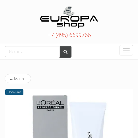
+7 (495) 6699766
Toggle
naviga
←
Majirel
Новинка