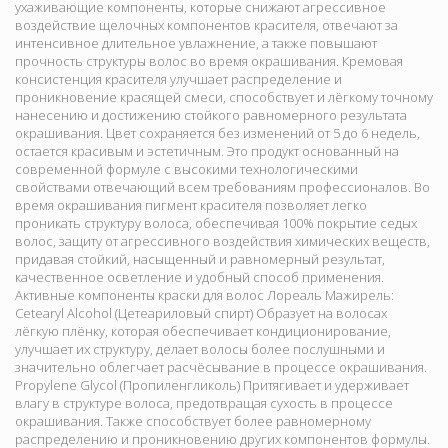
ухаживающие компоненты, которые снижают агрессивное
воздействие щелочных компонентов красителя, отвечают за
интенсивное длительное увлажнение, а также повышают
прочность структуры волос во время окрашивания. Кремовая
консистенция красителя улучшает распределение и
проникновение красящей смеси, способствует и лёгкому точному
нанесению и достижению стойкого равномерного результата
окрашивания. Цвет сохраняется без изменений от 5 до 6 недель,
остается красивым и эстетичным. Это продукт основанный на
современной формуле с высокими технологическими
свойствами отвечающий всем требованиям профессионалов. Во
время окрашивания пигмент красителя позволяет легко
проникать структуру волоса, обеспечивая 100% покрытие седых
волос, защиту от агрессивного воздействия химических веществ,
придавая стойкий, насыщенный и равномерный результат,
качественное осветление и удобный способ применения.
Активные компоненты краски для волос Лореаль Мажирель:
Cetearyl Alcohol (Цетеариловый спирт) Образует на волосах
лёгкую плёнку, которая обеспечивает кондиционирование,
улучшает их структуру, делает волосы более послушными и
значительно облегчает расчёсывание в процессе окрашивания.
Propylene Glycol (Пропиленгликоль) Притягивает и удерживает
влагу в структуре волоса, предотвращая сухость в процессе
окрашивания. Также способствует более равномерному
распределению и проникновению других компонентов формулы.