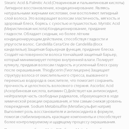
Stearic Acid & Palmitic Acid (Стеариновая и пальмитиновая кислоты)
Липидное восстановление, кондиционирование. Являясь
натуральными жирными кислотами, они восполняют липидный
слой волоса. Это возвращает волосам эластичность, мягкость и
здоровый блеск, борясь с сухостью и пушистостью. Myristic Acid
(Миристиновая кислота) Кондиционирование, придание
гладкости. Обладает сходным, но более лёгким
кондиционирующим действием, способствуя гладкости и
упругости волос. Candelilla Cera/Cire de Candelilla (Воск
канделильи) Защитная барьерная функция, придание блеска.
Создаёт на поверхности волоса тончайший защитный барьер,
который минимизирует потерю внутренней влаги. Полирует
кутикулу, придавая волосам гладкость и усиленный блеск сразу
после окрашивания. Thioglycerin (Тиоглицерин) Защищает
структуру волоса от окислительного стресса, вызванного
перекисью водорода в окислителе, что помогает сохранить
прочность и целостность волосяного стержня. Ascorbic Acid
(Аскорбиновая кислота, витамин C) Действует как антиоксидант,
нейтрализуя часть свободных радикалов, образующихся в ходе
химической реакции окрашивания, и тем самым снижая уровень
повреждения. Sodium Metabisulfite (Метабисульфит натрия)
Выполняет роль восстановителя и антиоксиданта в формуле,
помогая стабилизировать красящие компоненты и способствует
более контролируемому и щадящему процессу окрашивания.