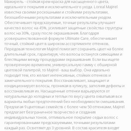
Мажирель - стойкая крем-краска для насыщенного цвета,
идеального покрытия и исключительного ухода. Loreal Majirel
известна своими роскошными и стойкими результатами,
безошибочными результатами и исключительным уходом.
Обеспечивает предсказуемые, точные результаты улучшает
качество волос на 45%, усиливает защитные свойства структуры
волос на 30%, сразу после окрашивания. Благодаря
усовершенствованной формуле Ultimate Care, обеспечивает
точный, стойкий цвет в широком ассортименте оттенков.
Передовая технология Majirel помогает сохранить цвет на более
длительный срок, гарантируя, что волосы останутся сияющими и
блестящими между процедурами окрашивания. Если вы ищете
проверенную временем, универсальную гамму с обширной
цветовой палитрой, то Majirel - ваш выбор. Она идеально
подходит тем, кто желает интенсивных, стойких оттенков и
замечательного покрытия. Восстанавливает, защищает и
кондиционирует волосы, проникая в кутикулу, заполняя дефекты и
восстанавливая их. Насыщенные оттенки варьируются от
натуральных до холодных и теплых по вкусу цвета охватывая все
варианты любых предпочтений без необходимости смешивания.
Предлагая 9 цветовых семейств с более чем 50 оттенками, Majirel
предлагает безграничное творчество и создания
индивидуальных тонов, оптимальное покрытие седых волос с
гарантированными предсказуемыми, точными результатами
каждый раз. Осветляет до 3 уровней. В состав красителя входят