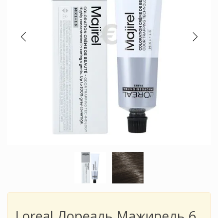
Loreal Лореаль Мажирель 6,