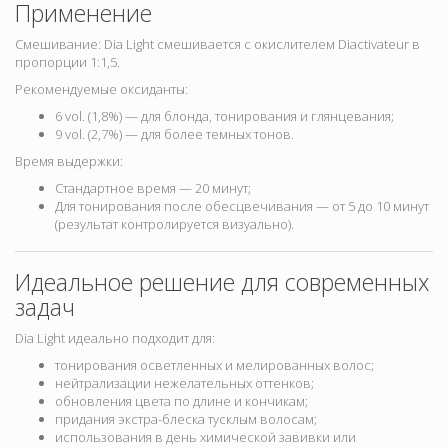
Применение
Смешивание: Dia Light смешивается с окислителем Diactivateur в
пропорции 1:1,5.
Рекомендуемые оксиданты:
6 vol. (1,8%) — для блонда, тонирования и глянцевания;
9 vol. (2,7%) — для более темных тонов.
Время выдержки:
Стандартное время —
20 минут;
Для тонирования после обесцвечивания —
от 5 до 10 минут
(результат контролируется визуально).
Идеальное решение для современных
задач
Dia Light идеально подходит для:
тонирования осветленных и мелированных волос;
нейтрализации нежелательных оттенков;
обновления цвета по длине и кончикам;
придания экстра-блеска тусклым волосам;
использования в день химической завивки или