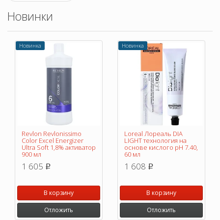
Новинки
Новинка
Новинка
Revlon Revlonissimo
Loreal Лореаль DIA
Color Excel Energizer
LIGHT технология на
Ultra Soft 1,8% активатор
основе кислого pH 7.40,
900 мл
60 мл
1 605
1 608
p
p
В корзину
В корзину
Отложить
Отложить