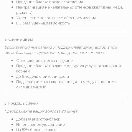
Придание блеска после осветления
Нейтрализация нежелательных оттенков (желтизны, меди,
рыжины)
Укрепление волос после обесцвечивания
В 3 раза уменьшает ломкость
2. Сияние цвета
Усиливает сияние оттенка и поддерживает длину волос, в том
числе благодаря содержанию гиалуронового комплекса
Обновление оттенка по длине
Придание блеска по длине во время услуги окрашивания
корней
До 6 недель стойкости цвета
Поддержание насыщенности цвета между основными
окрашиваниями
3. Роскошь сияния
Преображение ваших волос за 20 минут
Добавляет экстра-блеск
Интенсивное увлажнение
На 82% больше сияния