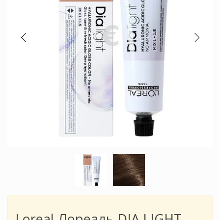
Loreal Лореаль DIA LIGHT