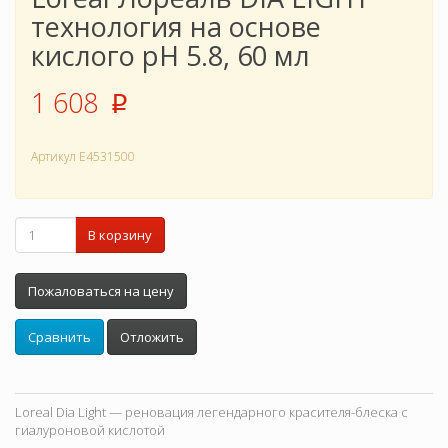
технология на основе
кислого pH 5.8, 60 мл
1 608
p
Артикул
E4531500
В корзину
Пожаловаться на цену
Сравнить
Отложить
Loreal Dia Light — реновация легендарного красителя-блеска с
гиалуроновой кислотой