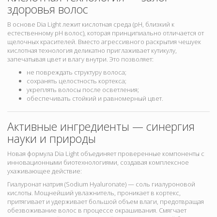
здоровья волос
В основе Dia Light лежит
кислотная среда (pH, близкий к
естественному pH волос), которая принципиально отличается от
щелочных красителей. Вместо агрессивного раскрытия чешуек
кислотная технология деликатно приглаживает кутикулу
,
запечатывая цвет и влагу внутри. Это позволяет:
не повреждать структуру волоса;
сохранять целостность кортекса;
укреплять волосы после осветления;
обеспечивать стойкий и равномерный цвет.
Активные ингредиенты — синергия
науки и природы
Новая формула Dia Light объединяет проверенные компоненты с
инновационными биотехнологиями, создавая комплексное
ухаживающее действие:
Гиалуронат натрия (Sodium Hyaluronate) — соль гиалуроновой
кислоты. Мощнейший увлажнитель, проникает в кортекс,
притягивает и удерживает большой объем влаги, предотвращая
обезвоживание волос в процессе окрашивания. Смягчает