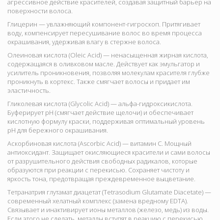
агрессивное действие красителей, создавая защитный барьер на
поверхности волоса.
Глицерин — увлажняющий компонент-гигроскоп. Притягивает
воду, компенсирует пересушивание волос во время процесса
окрашивания, удерживая влагу в стержне волоса.
Олеиновая кислота (Oleic Acid) — ненасыщенная жирная кислота,
содержащаяся в оливковом масле. Действует как эмульгатор и
усилитель проникновения, позволяя молекулам красителя глубже
проникнуть в кортекс. Также смягчает волосы и придает им
эластичность.
Гликолевая кислота (Glycolic Acid) — альфа-гидроксикислота.
Буферирует pH (смягчает действие щелочи) и обеспечивает
кислотную формулу краски, поддерживая оптимальный уровень
pH для бережного окрашивания.
Аскорбиновая кислота (Ascorbic Acid) — витамин C. Мощный
антиоксидант. Защищает окисляющиеся красители и сами волосы
от разрушительного действия свободных радикалов, которые
образуются при реакции с перекисью. Сохраняет чистоту и
яркость тона, предотвращая преждевременное выцветание.
Тетранатрия глутамат диацетат (Tetrasodium Glutamate Diacetate) —
современный хелатный комплекс (замена вредному EDTA).
Связывает и инактивирует ионы металлов (железо, медь) из воды.
Если этого не сделать, металлы вступят в реакцию с перекисью,