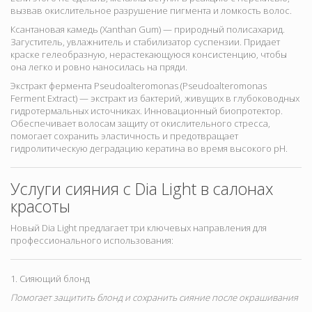
вызвав окислительное разрушение пигмента и ломкость волос.
Ксантановая камедь (Xanthan Gum) — природный полисахарид.
Загуститель, увлажнитель и стабилизатор суспензии. Придает
краске гелеобразную, нерастекающуюся консистенцию, чтобы
она легко и ровно наносилась на пряди.
Экстракт фермента Pseudoalteromonas (Pseudoalteromonas
Ferment Extract) — экстракт из бактерий, живущих в глубоководных
гидротермальных источниках. Инновационный биопротектор.
Обеспечивает волосам защиту от окислительного стресса,
помогает сохранить эластичность и предотвращает
гидролитическую деградацию кератина во время высокого pH.
Услуги сияния с Dia Light в салонах
красоты
Новый Dia Light предлагает три ключевых направления для
профессионального использования:
1. Сияющий блонд
Помогает защитить блонд и сохранить сияние после окрашивания