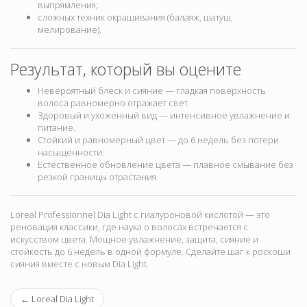
выпрямления;
сложных техник окрашивания (балаяж, шатуш,
мелирование).
Результат, который вы оцените
Невероятный блеск и сияние — гладкая поверхность
волоса равномерно отражает свет.
Здоровый и ухоженный вид — интенсивное увлажнение и
питание.
Стойкий и равномерный цвет — до 6 недель без потери
насыщенности.
Естественное обновление цвета — плавное смывание без
резкой границы отрастания.
Loreal Professionnel Dia Light с гиалуроновой кислотой — это
реновация классики, где наука о волосах встречается с
искусством цвета. Мощное увлажнение, защита, сияние и
стойкость до 6 недель в одной формуле. Сделайте шаг к роскоши
сияния вместе с новым Dia Light.
←
Loreal Dia Light