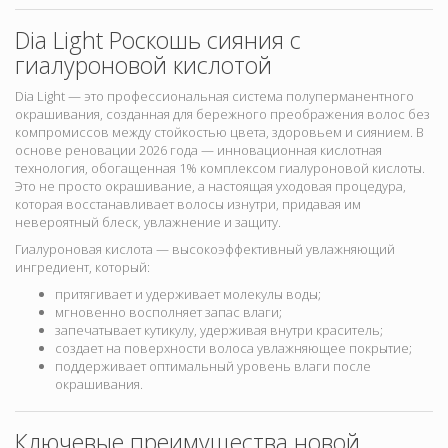
Dia Light Роскошь сияния с
гиалуроновой кислотой
Dia Light — это профессиональная система полуперманентного
окрашивания, созданная для бережного преображения волос без
компромиссов между стойкостью цвета, здоровьем и сиянием. В
основе реновации 2026 года — инновационная кислотная
технология
, обогащенная
1% комплексом гиалуроновой кислоты
.
Это не просто окрашивание, а настоящая уходовая процедура,
которая восстанавливает волосы изнутри, придавая им
невероятный блеск, увлажнение и защиту.
Гиалуроновая кислота — высокоэффективный увлажняющий
ингредиент, который:
притягивает и удерживает молекулы воды;
мгновенно восполняет запас влаги;
запечатывает кутикулу, удерживая внутри краситель;
создает на поверхности волоса увлажняющее покрытие;
поддерживает оптимальный уровень влаги после
окрашивания.
Ключевые преимущества новой