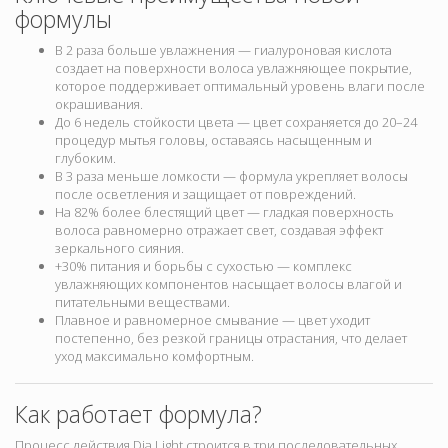
формулы
В 2 раза больше увлажнения — гиалуроновая кислота
создает на поверхности волоса увлажняющее покрытие,
которое поддерживает оптимальный уровень влаги после
окрашивания.
До 6 недель стойкости цвета — цвет сохраняется до 20–24
процедур мытья головы, оставаясь насыщенным и
глубоким.
В 3 раза меньше ломкости — формула укрепляет волосы
после осветления и защищает от повреждений.
На 82% более блестящий цвет — гладкая поверхность
волоса равномерно отражает свет, создавая эффект
зеркального сияния.
+30% питания и борьбы с сухостью — комплекс
увлажняющих компонентов насыщает волосы влагой и
питательными веществами.
Плавное и равномерное смывание — цвет уходит
постепенно, без резкой границы отрастания, что делает
уход максимально комфортным.
Как работает формула?
Процесс действия Dia Light строится в три последовательных