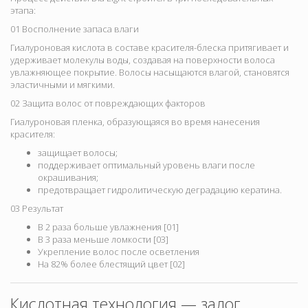
этапа:
01 Восполнение запаса влаги
Гиалуроновая кислота в составе красителя-блеска притягивает и
удерживает молекулы воды, создавая на поверхности волоса
увлажняющее покрытие. Волосы насыщаются влагой, становятся
эластичными и мягкими.
02 Защита волос от повреждающих факторов
Гиалуроновая пленка, образующаяся во время нанесения
красителя:
защищает волосы;
поддерживает оптимальный уровень влаги после
окрашивания;
предотвращает гидролитическую деградацию кератина.
03 Результат
В 2 раза больше увлажнения [01]
В 3 раза меньше ломкости [03]
Укрепление волос после осветления
На 82% более блестящий цвет [02]
Кислотная технология — залог