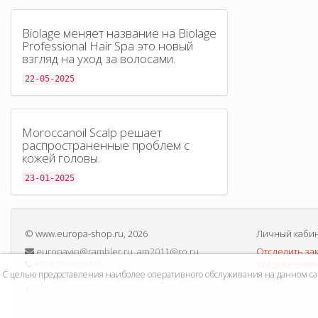
Biolage меняет название на Biolage
Professional Hair Spa это новый
взгляд на уход за волосами.
22-05-2025
Moroccanoil Scalp решает
распространенные проблем с
кожей головы.
23-01-2025
©
www.europa-shop.ru
, 2026
Личный каби
europavip@rambler.ru, am2011@ro.ru
Отследить за
+7 (495) 6699766
Уведомления 
С целью предоставления наиболее оперативного обслуживания на данном сайт
125130, Москва г, Клары Цеткин ул, дом 31, этаж
Войти
1