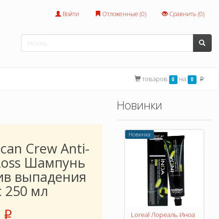
Войти
Отложенные (
0
)
Сравнить (
0
)
товаров
на
0
0
p
Новинки
Новинка
can Crew Anti-
 Loss Шампунь
ив выпадения
 250 мл
p
Loreal Лореаль Иноа