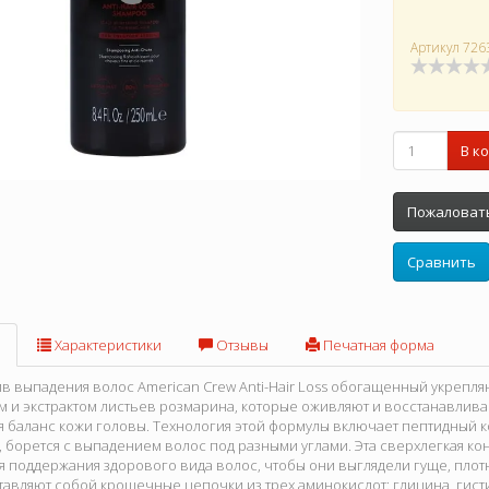
Артикул
726
В к
Пожаловать
Сравнить
Характеристики
Отзывы
Печатная форма
 выпадения волос American Crew Anti-Hair Loss обогащенный укрепл
м и экстрактом листьев розмарина, которые оживляют и восстанавлив
 баланс кожи головы. Технология этой формулы включает пептидный к
, борется с выпадением волос под разными углами. Эта сверхлегкая 
я поддержания здорового вида волос, чтобы они выглядели гуще, плот
авляют собой крошечные цепочки из трех аминокислот: глицина, гисти