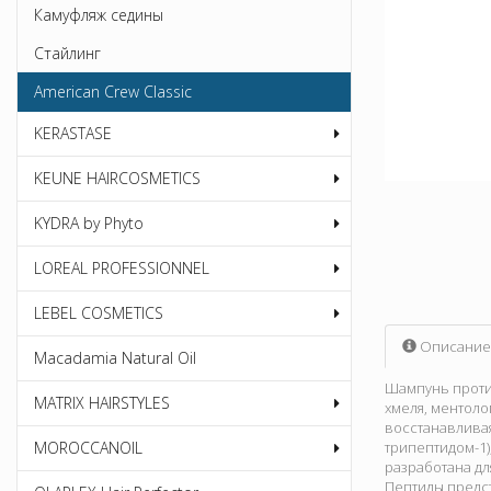
Камуфляж седины
Стайлинг
American Crew Classic
KERASTASE
KEUNE HAIRCOSMETICS
KYDRA by Phyto
LOREAL PROFESSIONNEL
LEBEL COSMETICS
Описание
Macadamia Natural Oil
Шампунь против
MATRIX HAIRSTYLES
хмеля, ментоло
восстанавливая
MOROCCANOIL
трипептидом-1)
разработана дл
Пептиды предст