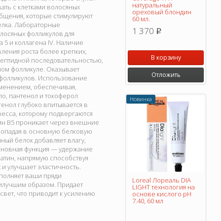
натуральный
ать с клетками волосяных
ореховый блондин
бщения, которые стимулируют
60 мл.
белка. Лабораторные
1 370
p
олосяных фолликулов для
5 и коллагена IV. Наличие
ления роста более крепких,
В корзину
рипептидной последовательностью,
ном фолликуле. Оказывает
Отложить
фолликулов. Использование
именением, обеспечивая,
о, пантенол и токоферол
Новинка
тенол глубоко впитывается в
ресса, которому подвергаются
мин B5 проникает через внешние
 Попадая в основную белковую
ный белок добавляет влагу,
основная функция — удержание
ратин, напрямую способствуя
и улучшает эластичность.
аполняет ваши пряди
Loreal Лореаль DIA
аилучшим образом. Придает
LIGHT технология на
вет, что приводит к усилению
основе кислого pH
7.40, 60 мл