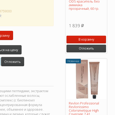
ODS краситель без
аммиака
прозрачный, 60 гр.
3759000
1 839
p
орзину
В корзину
Отложить
ся на цену
Новинка
Отложить
яющими пептидами, экстрактом
ают ослабленные волосы,
омплекс (с биотиноил
Revlon Professional
концентрированная формула
Revlonissimo
нее, объемнее и здоровее.
Colorsmetique High
дина и лизина, которые служат
Coverage 7.41