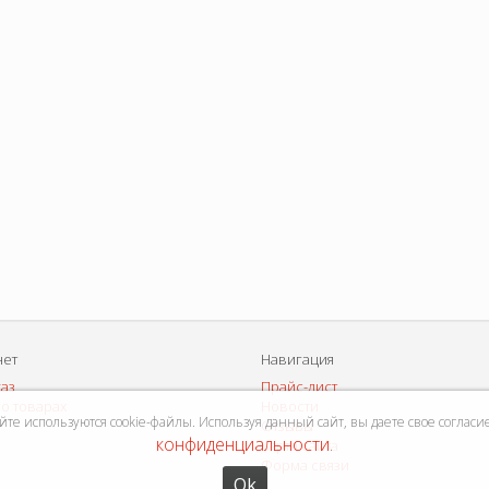
нет
Навигация
каз
Прайс-лист
о товарах
Новости
е используются cookie-файлы. Используя данный сайт, вы даете свое согласи
Отзывы
конфиденциальности
Карта сайта
.
Форма связи
Ok