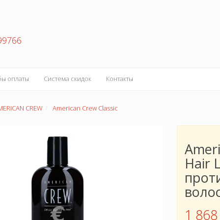
99766
бы оплаты
Система скидок
Контакты
MERICAN CREW
American Crew Classic
Ameri
Hair
прот
волос
1 868