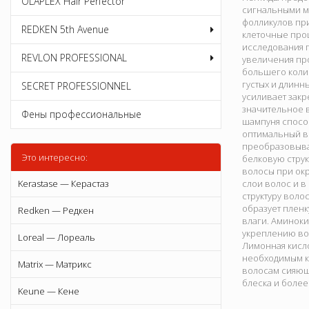
OLAPLEX Hair Perfector
сигнальными м
фолликулов пр
REDKEN 5th Avenue
клеточные проц
исследования п
REVLON PROFESSIONAL
увеличения про
большего коли
густых и длинн
SECRET PROFESSIONNEL
усиливает закр
значительное 
Фены профессиональные
шампуня спосо
оптимальный в
преобразовываю
Это интересно:
белковую струк
волосы при окр
Kerastase — Керастаз
слои волос и в
структуру воло
образует пленк
Redken — Редкен
влаги. Аминоки
укреплению во
Loreal — Лореаль
Лимонная кисло
необходимым ко
Matrix — Матрикс
волосам сияющи
блеска и более
Keune — Кене