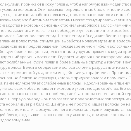
олекулами, проникают в кожу головы, чтобы напрямую взаимодействов
и уходе за волосами. Они посылают определенные биологические соо
ессы, такие как выработка коллагена, пролиферация клеток и синтез 
оказывают, что биотиноил трипептид-1 может стимулировать клетки в
изводства некоторых основных строительных блоков волос - ламинина 
чества ламинина и коллагена необходимо для естественного возобнов
ых волос. Биотиноил трипептид-1: этот пептид объединяет биотин с т
епление волос путем стимуляции выработки молекул адгезии в волося
воздействие в предотвращении преждевременной гибели волосяных 
бствует более послушным, эластичным и упругим прядям с каждым пр
нутренний уровень влажности. Гидрогенизированное касторовое масл
т ослабленные, сухие пряди в более сильные структуры изнутри. Пан
туру волоса. Белки в сердцевине волоса склонны разрушаться из-за ст
аске, термической укладке или воздействии ультрафиолета. Провита
 основные белковые структуры, которые придают волосам прочность.
са, пантенол укрепляет ослабленные волосы. Гидролизованный пшенич
у на волосах и обеспечивает некоторые укрепляющие свойства. Его 
слоты кератина заполняют пробелы, где был потерян естественный ке
лос. В первую очередь он помогает при поверхностных повреждениях 
та нормализует pH баланс. Шампунь не просто очищает волосы; он н
личеством влаги, в результате чего волосы выглядят и ощущаются н
й блеск, когда ваши локоны хорошо увлажнены, они лучше отражают с
 здоровому виду.