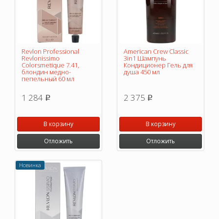
Revlon Professional
American Crew Classic
Revlonissimo
3in1 Шампунь
Colorsmetique 7.41,
Кондиционер Гель для
блондин медно-
душа 450 мл
пепельный 60 мл
1 284
2 375
p
p
В корзину
В корзину
Отложить
Отложить
Новинка