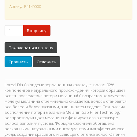
Артикул
E4140000
В корзину
Пожаловаться на цену
Сравнить
Отложить
Loreal Dia Color демиперманентная краска для волос. 92%
компонентов натурального происхождения, которая обращает
вспять последствия потери меланина! С возрастом количество
молекул меланина стремительно снижается, волосы становятся
все более и более тусклыми, а лишь затем седеют. Технология
восполнения потери меланина Melanin Gap Filler Technology
воспроизводит цвет меланина и фиксирует его в структуре
волоса, заполняя пустоты. Формула красителя обогащена
роскошными натуральными ингредиентами для эффективного
ухода, создания красивого и сияющего оттенка волос. Оттенки