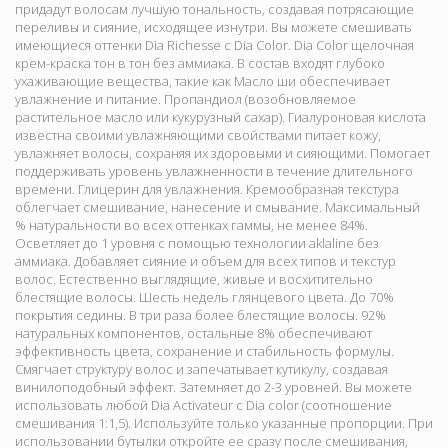
придадут волосам лучшую тональность, создавая потрясающие
переливы и сияние, исходящее изнутри. Вы можете смешивать
имеющиеся оттенки Dia Richesse с Dia Color. Dia Color щелочная
крем-краска тон в тон без аммиака. В состав входят глубоко
ухаживающие вещества, такие как Масло ши обеспечивает
увлажнение и питание. Пропандиол (возобновляемое
растительное масло или кукурузный сахар). Гиалуроновая кислота
известна своими увлажняющими свойствами питает кожу,
увлажняет волосы, сохраняя их здоровыми и сияющими. Помогает
поддерживать уровень увлажненности в течение длительного
времени. Глицерин для увлажнения. Кремообразная текстура
облегчает смешивание, нанесение и смывание. Максимальный
% натуральности во всех оттенках гаммы, не менее 84%.
Осветляет до 1 уровня с помощью технологии aklaline без
аммиака. Добавляет сияние и объем для всех типов и текстур
волос. Естественно выглядящие, живые и восхитительно
блестящие волосы. Шесть недель глянцевого цвета. До 70%
покрытия седины. В три раза более блестящие волосы. 92%
натуральных компонентов, остальные 8% обеспечивают
эффективность цвета, сохранение и стабильность формулы.
Смягчает структуру волос и запечатывает кутикулу, создавая
винилоподобный эффект. Затемняет до 2-3 уровней. Вы можете
использовать любой Dia Activateur с Dia color (соотношение
смешивания 1:1,5). Используйте только указанные пропорции. При
использовании бутылки откройте ее сразу после смешивания,