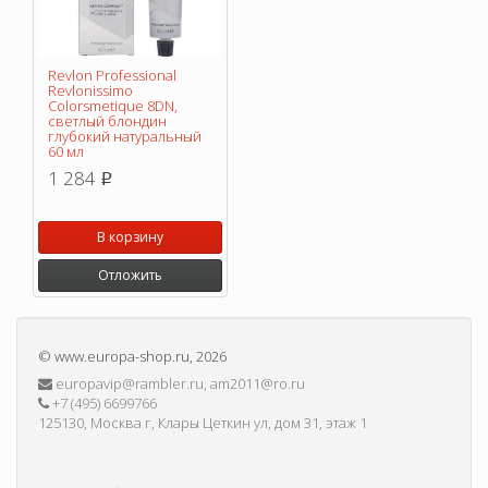
Revlon Professional
Revlonissimo
Colorsmetique 8DN,
светлый блондин
глубокий натуральный
60 мл
1 284
p
В корзину
Отложить
©
www.europa-shop.ru
, 2026
europavip@rambler.ru, am2011@ro.ru
+7 (495) 6699766
125130, Москва г, Клары Цеткин ул, дом 31, этаж 1