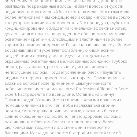
обеспечивает питание и помогает восстановить, укрепить и
разгладить поврежденные волосы, избавят волосы от сухости,
подчеркивая многомерный блеск светлых волос. Маска для волос
более интенсивна, чем кондиционер и содержит более высокую
концентрацию активных компонентов. Это процедура, глубокого
кондиционирования, обладает максимальной эффективностью,
делает светлые волосы поврежденные обесцвечиванием или
осветлением крепкими, блестящими и эластичными за более
короткий промежуток времени. Ее восстанавливающее действие
восстанавливает и укрепляет ослабленную химическими
воздействием структуру волос. Идеально подходит для
окрашенных, осветленных и мелированных блондинок. Глубоко
питает, разглаживает, распутывает и дисциплинирует
непослушные волосы. Придает усиленный блеск. Результаты,
видимые с первого применения, вас поразят. Применение: На
влажные волосы после применения шампуня нанесите
небольшое количество маски Loreal Professional Blondifier Serie
Expert. Распределите по всей длине. Оставить на 5 минут.
Промыть водой. Ухаживайте за своими светлыми волосами с
помощью линейки Blondifier, чтобы наслаждаться своими
новыми, свежеокрашенными волосами, сохранить блеск и
сияние окрашенных волос. Blondifier это здоровые волосы с
максимальным блеском. Волосы мгновенно станут более
шелковистыми, гладкими и эластичными и невероятно
блестящими. Маска для волос это быстрый и простой способ