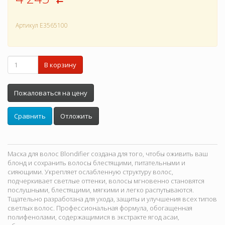
p
Артикул
E3565100
В корзину
Пожаловаться на цену
Сравнить
Отложить
Маска для волос Blondifier создана для того, чтобы оживить ваш
блонд и сохранить волосы блестящими, питательными и
сияющими. Укрепляет ослабленную структуру волос,
подчеркивает светлые оттенки, волосы мгновенно становятся
послушными, блестящими, мягкими и легко распутываются.
Тщательно разработана для ухода, защиты и улучшения всех типов
светлых волос. Профессиональная формула, обогащенная
полифенолами, содержащимися в экстракте ягод асаи,