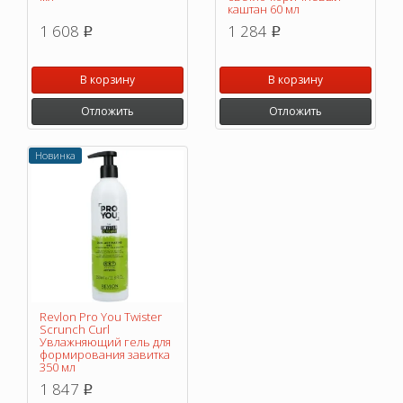
каштан 60 мл
1 608
1 284
p
p
В корзину
В корзину
Отложить
Отложить
Новинка
Revlon Pro You Twister
Scrunch Curl
Увлажняющий гель для
формирования завитка
350 мл
1 847
p