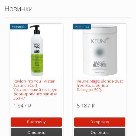
Новинки
Новинка
Новинка
Revlon Pro You Twister
Keune Magic Blonde dust
Scrunch Curl
free Волшебный
Увлажняющий гель для
Блондин 500g
формирования завитка
350 мл
1 847
5 187
p
p
В корзину
В корзину
Отложить
Отложить