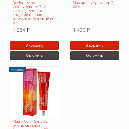
Revlonissimo
Мажирель Кул Кавер 7,
Colorsmetique 7.12
60 мл
краска для волос,
средний блондин
жемчужно-бежевый 60
мл
1 284
1 430
p
p
В корзину
В корзину
Отложить
Отложить
Новинка
Matrix Color Sync 9C
очень светлый