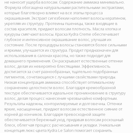
не наносит ущерба волосам. Содержание аммиака минимально.
Формула обогащена натуральными растительными экстрактами,
которые благотворно влияют на все этапы процесса
окрашивания. Экстракт сигезбекии наполняет волосы кератином,
укрепляя их структуру. Протеины пшеницы, также входящие в
состав красителя, придают волосам плотность. Масла хлопка и
кукурузы смягчают волосы. Краска Kydra Creme обеспечивает
глубокое и интенсивное окрашивание волос, улучшая их
состояние. После процедуры волосы становятся более сильными
и яркими, улучшается их структура. Продукт предназначен для
использования в салонах красоты, но также подходит для
домашнего применения. Он раскрывает естественные оттенки
волос, делая их невероятно блестящими. Эффективность
достигается за счет разнообразных, тщательно подобранных
пигментов, сочетающихся с лучшими свойствами природы.
Низкая концентрация аммиака способствует оптимальному
сохранению целостности волос. Благодаря кремообразной
текстуре обеспечивается идеальное проникновение в структуру
волос, делая процесс нанесения чрезвычайно комфортным.
Результаты надежны, конторилируемые и долговечны. Оттенки
яркие, насыщенные, придают волосам естественное сияние от
корней до кончиков. Благодаря превосходной защите
обеспечивается бережный уход, придавая волосам роскошный
блеск, облегчая процесс расчесывания и укладки. Уникальная
концепция люкс-цвета Kydra Le Salon помогает сохранить