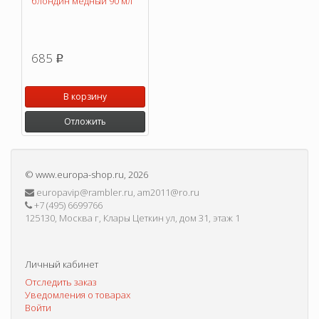
блондин медный 90 мл
685
p
В корзину
Отложить
©
www.europa-shop.ru
, 2026
europavip@rambler.ru, am2011@ro.ru
+7 (495) 6699766
125130, Москва г, Клары Цеткин ул, дом 31, этаж 1
Личный кабинет
Отследить заказ
Уведомления о товарах
Войти