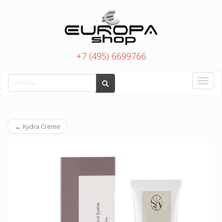
+7 (495) 6699766
Toggle
naviga
←
Kydra Creme