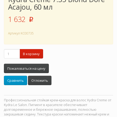
Acajou, 60 мл
1 632
p
Артикул
KC00735
В корзину
Пожаловаться на цену
Сравнить
Отложить
Профессиональная стойкая крем-краска для волос Kydra Creme от
Kydra Le Salon. Пигмент в красителе обеспечивает
долговременное и бережное окрашивание, полностью
закрашивая седину. Текстура краски напоминает нежный крем и