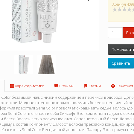
Артикул
409
В к
Пожаловать
Сравнить
Характеристики
Отзывы
Статьи
Печатная
 Color безаммиачная, с низким содержанием перекиси водорода. Допо
 оттенков. Модные оттенки позволяют получить более интенсивный ре
формула Красителя Semi Color позволяет окрашивать седые волосы (до 7
еля Semi Color включает в себя Силсофт. Этот компонент надолго сохр
 и блеск. Волосы легко расчесываются. Дополнительный блеск. Допо
дящему в состав компоненту Силсофт волосы прекрасно кондициониро
. Краситель Semi Color Бесцветный дополняет Палитру. Этот продукт не