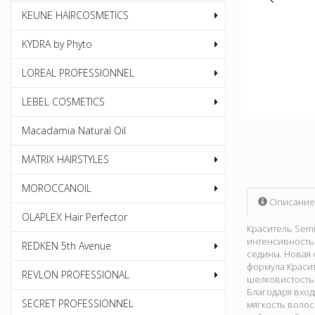
KEUNE HAIRCOSMETICS
KYDRA by Phyto
LOREAL PROFESSIONNEL
LEBEL COSMETICS
Macadamia Natural Oil
MATRIX HAIRSTYLES
MOROCCANOIL
Описание
OLAPLEX Hair Perfector
Краситель Semi
интенсивность
REDKEN 5th Avenue
седины. Новая 
формула Красит
REVLON PROFESSIONAL
шелковистость
Благодаря вхо
SECRET PROFESSIONNEL
мягкость волос