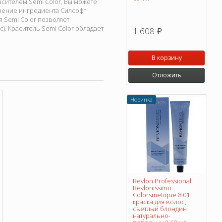
асителем Semi Color, Вы можете
нение ингредиента Силсофт
 Semi Color позволяет
). Краситель Semi Color обладает
1 608
p
В корзину
Отложить
Новинка
Revlon Professional
Revlonissimo
Colorsmetique 8.01
краска для волос,
светлый блондин
натурально-