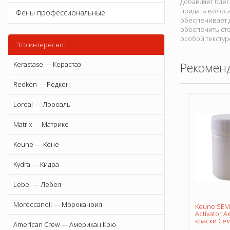
добавляет блес
придать волос
Фены профессиональные
обеспечивает д
обеспечить сто
особой текстур
Это интересно:
Kerastase — Керастаз
Рекомен
Redken — Редкен
Loreal — Лореаль
Matrix — Матрикс
Keune — Кене
Kydra — Кидра
Lebel — Лебел
Moroccanoil — Мороканоил
Keune SEM
Activator 
краски Сем
American Crew — Американ Крю