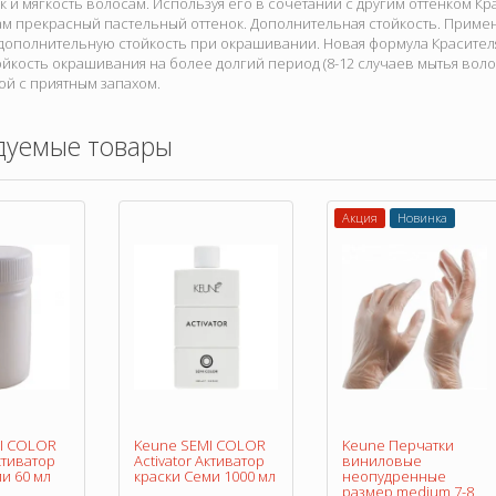
к и мягкость волосам. Используя его в сочетании с другим оттенком Кр
ам прекрасный пастельный оттенок. Дополнительная стойкость. Приме
ополнительную стойкость при окрашивании. Новая формула Красителя
йкость окрашивания на более долгий период (8-12 случаев мытья волос
ой с приятным запахом.
дуемые товары
Акция
Новинка
I COLOR
Keune SEMI COLOR
Keune Перчатки
Активатор
Activator Активатор
виниловые
и 60 мл
краски Семи 1000 мл
неопудренные
размер medium 7-8,