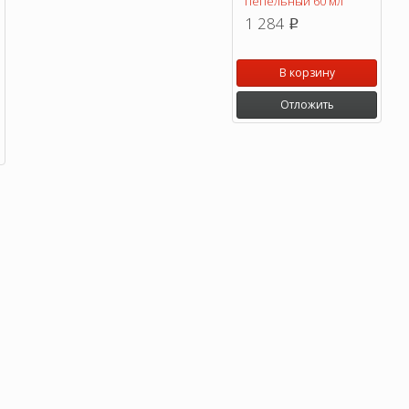
пепельный 60 мл
1 284
p
В корзину
Отложить