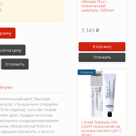
Ultimate Пост-
95
технический
шампунь 1000 мл
3 345
p
орзину
В корзину
ся на цену
Отложить
Отложить
Новинка
 форма
лнительный цвет. Высокая
зультат. Улучшенное покрытие
0 % седины!). Силсофт: Новая
аняет цвет, придает волосам
лнительное кондиционирование.
Loreal Лореаль DIA
ваны. Невероятный блеск и
LIGHT технология на
основе кислого pH 7,
 содержит пигмента, а просто
60 мл