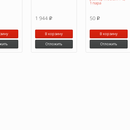
1 пара
1 944
50
p
p
рзину
В корзину
В корзину
жить
Отложить
Отложить