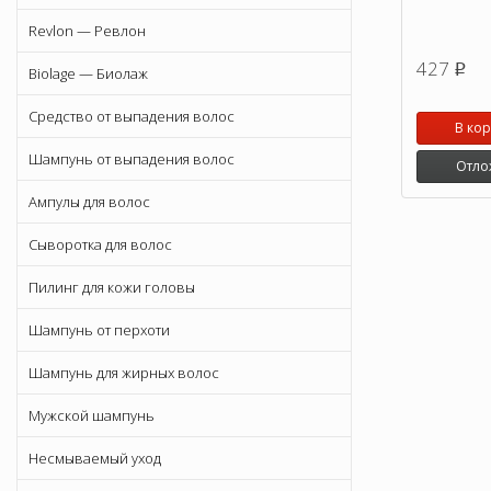
Revlon — Ревлон
427
p
Biolage — Биолаж
Средство от выпадения волос
В ко
Шампунь от выпадения волос
Отло
Ампулы для волос
Сыворотка для волос
Пилинг для кожи головы
Шампунь от перхоти
Шампунь для жирных волос
Мужской шампунь
Несмываемый уход