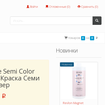
Войти
Отложенные (
0
)
Сравнить (
0
)
товаров
на
0
0
p
Новинки
Новинка
 Semi Color
r Краска Семи
вер
p
Revlon Magnet