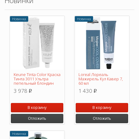
Новинки
Новинка
Новинка
Keune Tinta Color Краска
Loreal Лореаль
Тинта 3011 Ультра
Мажирель Кул Кавер 7,
пепельный блондин
60 мл
3 978
1 430
p
p
В корзину
В корзину
Отложить
Отложить
Новинка