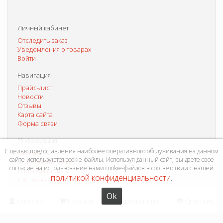
Личный кабинет
Отследить заказ
Уведомления о товарах
Войти
Навигация
Прайс-лист
Новости
Отзывы
Карта сайта
Форма связи
Информация
С целью предоставления наиболее оперативного обслуживания на данном
Как купить?
сайте используются cookie-файлы. Используя данный сайт, вы даете свое
Условия доставки
согласие на использование нами cookie-файлов в соответствии с нашей
Способы оплаты
политикой конфиденциальности
.
Система скидок
Контакты
Ok
Кабинет
Корзина
Отложенные
Сравнить