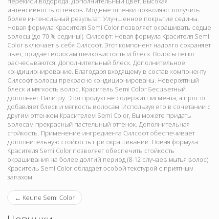
перекиси водорода. Дополнительный цвет. Высокая
интенсивность оттенков. Модные оттенки позволяют получить
более интенсивный результат. Улучшенное покрытие седины.
Новая формула Красителя Semi Color позволяет окрашивать седые
волосы (до 70 % седины!). Силсофт: Новая формула Красителя Semi
Color включает в себя Силсофт. Этот компонент надолго сохраняет
цвет, придает волосам шелковистость и блеск. Волосы легко
расчесываются. Дополнительный блеск. Дополнительное
кондиционирование. Благодаря входящему в состав компоненту
Силсофт волосы прекрасно кондиционированы. Невероятный
блеск и мягкость волос. Краситель Semi Color Бесцветный
дополняет Палитру. Этот продукт не содержит пигмента, а просто
добавляет блеск и мягкость волосам. Используя его в сочетании с
другим оттенком Красителем Semi Color, Вы можете придать
волосам прекрасный пастельный оттенок. Дополнительная
стойкость. Применение ингредиента Силсофт обеспечивает
дополнительную стойкость при окрашивании. Новая формула
Красителя Semi Color позволяет обеспечить стойкость
окрашивания на более долгий период (8-12 случаев мытья волос).
Краситель Semi Color обладает особой текстурой с приятным
запахом.
←
Keune Semi Color