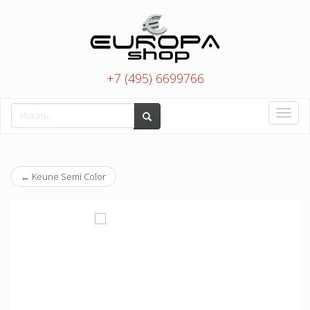
+7 (495) 6699766
Toggle
naviga
←
Keune Semi Color