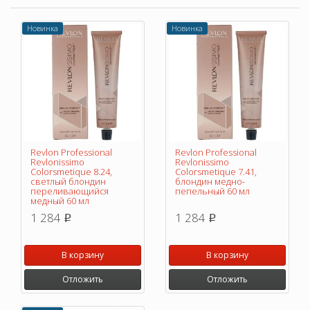
Новинка
Новинка
Revlon Professional
Revlon Professional
Revlonissimo
Revlonissimo
Colorsmetique 8.24,
Colorsmetique 7.41,
светлый блондин
блондин медно-
переливающийся
пепельный 60 мл
медный 60 мл
1 284
1 284
p
p
В корзину
В корзину
Отложить
Отложить