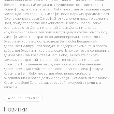
интенсивность оттенков. Модные оттенки позволяют получить
более интенсивный результат. Улучшенное покрытие седины.
Новая формула Красителя Semi Color позволяет окрашивать седые
волосы (до 70 % седины!). Силсофт: Новая формула Красителя Semi
Color включает в себя Силсофт. Этот компонент надолго сохраняет
цвет, придает волосам шелковистость и блеск. Волосы легко
расчесываются. Дополнительный блеск. Дополнительное
кондиционирование. Благодаря входящему в состав компоненту
Силсофт волосы прекрасно кондиционированы. Невероятный
блеск и мягкость волос. Краситель Semi Color Бесцветный
дополняет Палитру. Этот продукт не содержит пигмента, а просто
добавляет блеск и мягкость волосам. Используя его в сочетании с
другим оттенком Красителем Semi Color, Вы можете придать
волосам прекрасный пастельный оттенок. Дополнительная
стойкость. Применение ингредиента Силсофт обеспечивает
дополнительную стойкость при окрашивании. Новая формула
Красителя Semi Color позволяет обеспечить стойкость
окрашивания на более долгий период (8-12 случаев мытья волос).
Краситель Semi Color обладает особой текстурой с приятным
запахом.
←
Keune Semi Color
Новинки