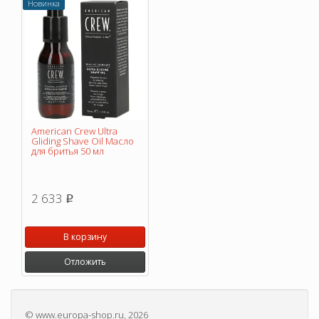
Новинка
American Crew Ultra
Gliding Shave Oil Масло
для бритья 50 мл
2 633
p
В корзину
Отложить
©
www.europa-shop.ru
, 2026