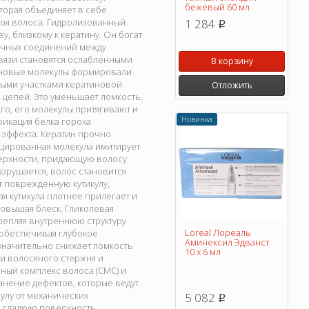
бежевый 60 мл
торая объединяет в себе
лоя волоса. Гидролизованный
1 284
p
, близкому к кератину. Он богат
речных соединений между
вязи становятся ослабленными
В корзину
тиновые молекулы формировали
ными участками кератиновой
Отложить
 цепей. Это уменьшает ломкость,
го, его молекулы притягивают и
Новинка
фикация белка гороха
 эффекта. Кератин прочно
ицированная молекула имитирует
оверхности, придающую волосу
азрушается, волос становится
 поврежденную кутикулу,
я кутикула плотнее прилегает и
овышая блеск. Гликолевая
крепляя внутреннюю структуру
Loreal Лореаль
 обеспечивая глубокое
Аминексил Эдванст
 значительно снижает ломкость
10 х 6 мл
ри волосяного стержня и
ный комплекс волоса (CMC) и
нение дефектов, которые ведут
улу от механических
5 082
p
 гладкую поверхность.