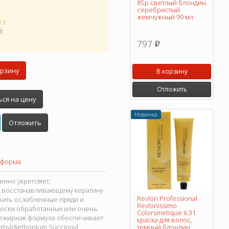
8Sp светлый блондин
серебристый
жемчужный 90 мл
13
797
p
орзину
В корзину
Отложить
ся на цену
Новинка
Отложить
 форма
венно укрепляет,
ря восстанавливающему кератину
Revlon Professional
вить ослабленные пряди и
Revlonissimo
чески обработанных или очень
Colorsmetique 6.31
 нежирная формула обеспечивает
краска для волос,
hyldiethonium Succinoyl
темный блондин