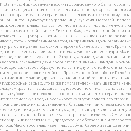
 Protein модифицированная версия гидролизованного белка гороха, ко
танавливающего пептидного комплекса и реконструктора защитного с
называют «растительным кератином» благодаря аминокислотному составу
зином. Цистеин участвует в укреплении дисульфидных связей - попе
ми, которые придают волосу прочность и эластичность. Именно эти с
вании и химической завивке. Лизин необходим для того, чтобы кера
орядоченные структуры. Проникая в кортекс связываются с поврежден
няют пустоты и ослабленные участки, выстраиваясь вдоль кератиновых
т упругость и делает волосяной стержень более эластичным. Кроме то
у, а тонкая пленка на поверхности волоса удерживает ее внутри. Моди
присоединении к нему катионной группы, что дает два дополнительных
а волосе и сохраняется даже после пяти применений шампуня. Модиф
EA, вещества, которое образует тонкую липидную пленку (F-слой) на п
ск и водоотталкивающие свойства. При химической обработке F-слой р
клым и ломким. Модифицированный растительный кератин запечатывает
 гидрофобный барьер. Это также помогает удерживать цвет: сглаженна
олекулам красителя вымываться, одновременно снижая пушистость и п
ает в глубокие слои волосяного стержня и связывается с кератином, у
итягивает молекулы воды и удерживает их внутри волосяного стержня,
лосы становятся мягкими, гладкими и блестящими. Гликолевая кислота
ом воздействии (расчесывании, укладке), так как укрепляет связи внут
т его эластичность. Кокосовое масло проникает в клеточный мембран
ет с жирными кислотами CMC, предотвращая образование и распростра
волоса. Масло восстанавливает гидрофобный барьер и защищает кутик
modimethicone заполняет и выравнивает пористость волоса, создавая