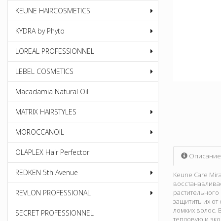
KEUNE HAIRCOSMETICS
KYDRA by Phyto
LOREAL PROFESSIONNEL
LEBEL COSMETICS
Macadamia Natural Oil
MATRIX HAIRSTYLES
MOROCCANOIL
OLAPLEX Hair Perfector
Описание
REDKEN 5th Avenue
Keune Care Mir
восстанавливае
REVLON PROFESSIONAL
растительного
защитить их о
ломких волос. 
SECRET PROFESSIONNEL
тепловую и эко