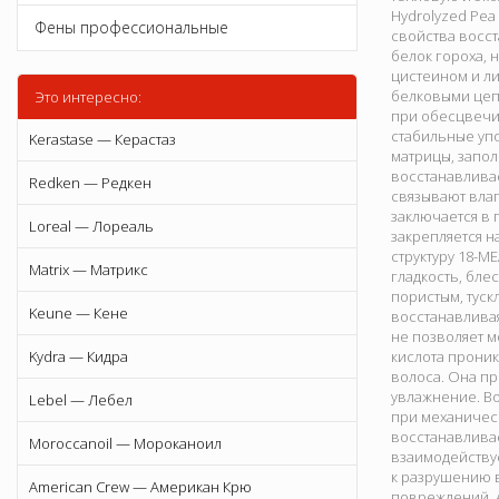
Hydrolyzed Pea
Фены профессиональные
свойства восс
белок гороха, 
цистеином и ли
белковыми цепя
Это интересно:
при обесцвечи
стабильные уп
Kerastase — Керастаз
матрицы, запол
восстанавливае
Redken — Редкен
связывают влаг
заключается в 
Loreal — Лореаль
закрепляется н
структуру 18-M
Matrix — Матрикс
гладкость, бле
пористым, тус
Keune — Кене
восстанавливая
не позволяет м
Kydra — Кидра
кислота проник
волоса. Она пр
увлажнение. Во
Lebel — Лебел
при механическ
восстанавливае
Moroccanoil — Мороканоил
взаимодейству
к разрушению 
American Crew — Американ Крю
повреждений. A