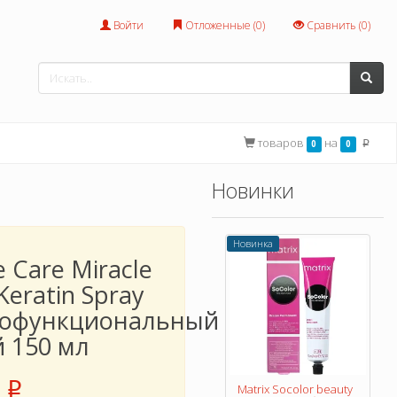
Войти
Отложенные (
0
)
Сравнить (
0
)
товаров
на
0
0
p
Новинки
Новинка
 Care Miracle
 Keratin Spray
офункциональный
й 150 мл
p
Matrix Socolor beauty