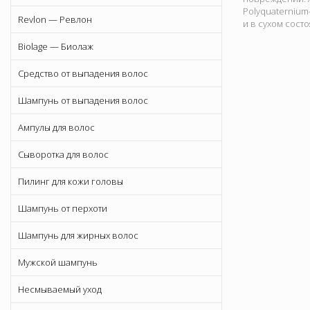
Polyquaternium
Revlon — Ревлон
и в сухом состо
Biolage — Биолаж
Средство от выпадения волос
Шампунь от выпадения волос
Ампулы для волос
Сыворотка для волос
Пилинг для кожи головы
Шампунь от перхоти
Шампунь для жирных волос
Мужской шампунь
Несмываемый уход