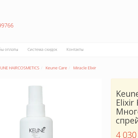
99766
бы оплаты
Система скидок
Контакты
EUNE HAIRCOSMETICS
Keune Care
Miracle Elixir
Keune
Elixir
Мног
спре
4 030