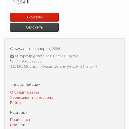
1 284
p
В корзину
Отложить
©
www.europa-shop.ru
, 2026
europavip@rambler.ru, am2011@ro.ru
+7 (495) 6699766
125130, Москва г, Клары Цеткин ул, дом 31, этаж 1
Личный кабинет
Отследить заказ
Уведомления о товарах
Войти
Навигация
Прайс-лист
Новости