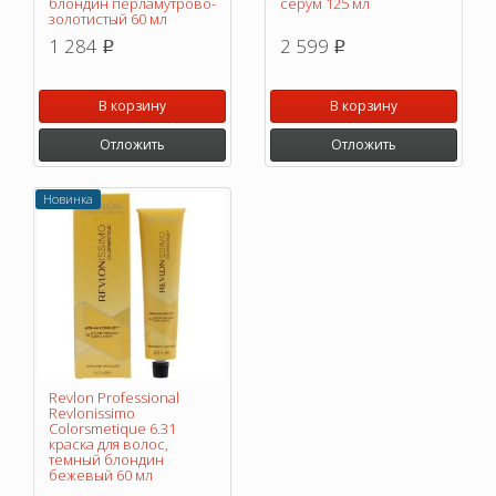
блондин перламутрово-
серум 125 мл
золотистый 60 мл
1 284
2 599
p
p
В корзину
В корзину
Отложить
Отложить
Новинка
Revlon Professional
Revlonissimo
Colorsmetique 6.31
краска для волос,
темный блондин
бежевый 60 мл