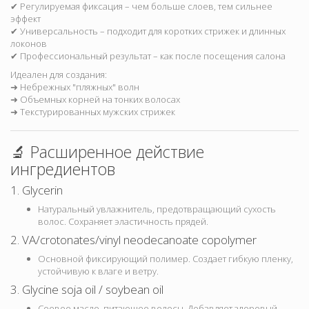
✔ Регулируемая фиксация – чем больше слоев, тем сильнее
эффект
✔ Универсальность – подходит для коротких стрижек и длинных
локонов
✔ Профессиональный результат – как после посещения салона
Идеален для создания:
➜ Небрежных "пляжных" волн
➜ Объемных корней на тонких волосах
➜ Текстурированных мужских стрижек
🔬 Расширенное действие
ингредиентов
1. Glycerin
Натуральный увлажнитель, предотвращающий сухость
волос. Сохраняет эластичность прядей.
2. VA/crotonates/vinyl neodecanoate copolymer
Основной фиксирующий полимер. Создает гибкую пленку,
устойчивую к влаге и ветру.
3. Glycine soja oil / soybean oil
Соевое масло, питающее волосы. Добавляет здоровый