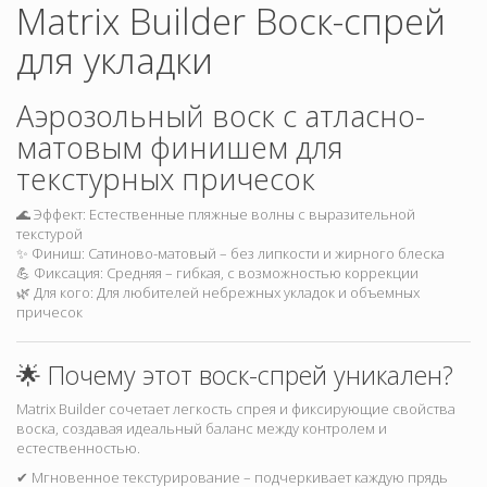
Matrix Builder Воск-спрей
для укладки
Аэрозольный воск с атласно-
матовым финишем для
текстурных причесок
🌊 Эффект: Естественные пляжные волны с выразительной
текстурой
✨ Финиш: Сатиново-матовый – без липкости и жирного блеска
💪 Фиксация: Средняя – гибкая, с возможностью коррекции
🌿 Для кого: Для любителей небрежных укладок и объемных
причесок
🌟 Почему этот воск-спрей уникален?
Matrix Builder сочетает легкость спрея и фиксирующие свойства
воска, создавая идеальный баланс между контролем и
естественностью.
✔ Мгновенное текстурирование – подчеркивает каждую прядь