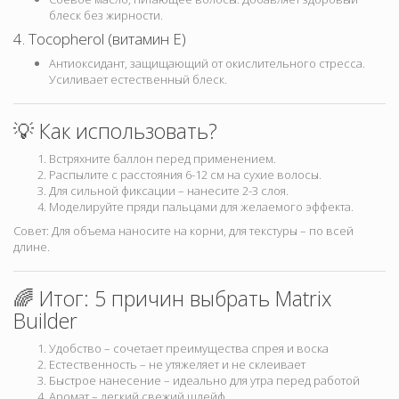
блеск без жирности.
4. Tocopherol (витамин E)
Антиоксидант, защищающий от окислительного стресса.
Усиливает естественный блеск.
💡 Как использовать?
Встряхните баллон перед применением.
Распылите с расстояния 6-12 см на сухие волосы.
Для сильной фиксации – нанесите 2-3 слоя.
Моделируйте пряди пальцами для желаемого эффекта.
Совет: Для объема наносите на корни, для текстуры – по всей
длине.
🌈 Итог: 5 причин выбрать Matrix
Builder
Удобство – сочетает преимущества спрея и воска
Естественность – не утяжеляет и не склеивает
Быстрое нанесение – идеально для утра перед работой
Аромат – легкий свежий шлейф