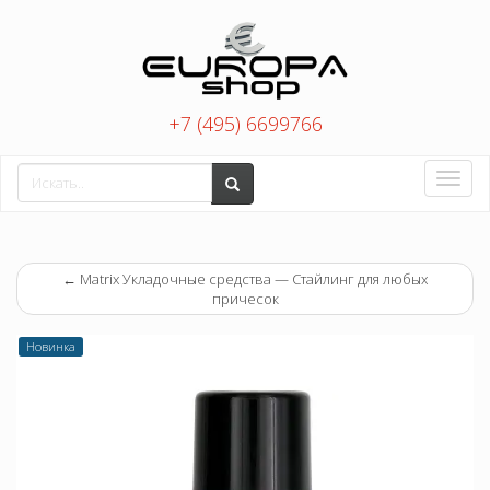
+7 (495) 6699766
Toggle
naviga
←
Matrix Укладочные средства — Стайлинг для любых
причесок
Новинка