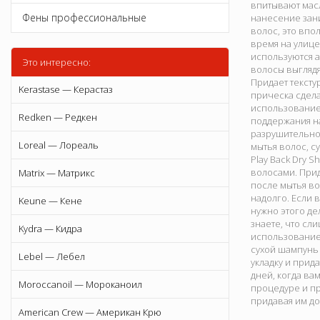
впитывают масл
Фены профессиональные
нанесение зани
волос, это вп
время на улице
используются а
Это интересно:
волосы выглядя
Придает тексту
Kerastase — Керастаз
прическа сдела
использование 
Redken — Редкен
поддержания на
разрушительног
Loreal — Лореаль
мытья волос, с
Play Back Dry 
волосами. Прид
Matrix — Матрикс
после мытья во
надолго. Если 
Keune — Кене
нужно этого де
знаете, что сл
Kydra — Кидра
использование 
сухой шампунь 
Lebel — Лебел
укладку и прид
дней, когда в
Moroccanoil — Мороканоил
процедуре и п
придавая им д
American Crew — Американ Крю