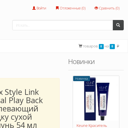
Войти
Отложенные (
0
)
Сравнить (
0
)
товаров
на
0
0
p
Новинки
Новинка
x Style Link
al Play Back
левающий
ку сухой
унь 54 мл
Keune Краситель