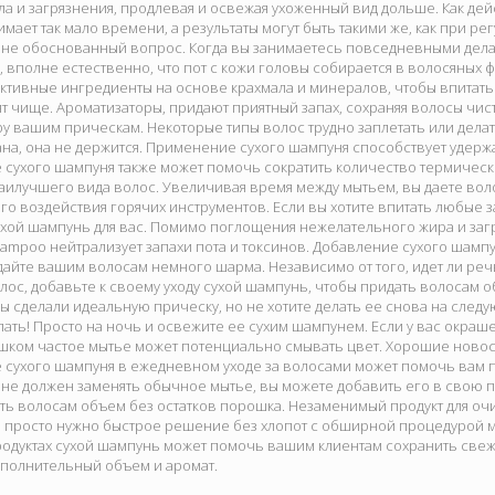
а и загрязнения, продлевая и освежая ухоженный вид дольше. Как дей
мает так мало времени, а результаты могут быть такими же, как при р
олне обоснованный вопрос. Когда вы занимаетесь повседневными дела
, вполне естественно, что пот с кожи головы собирается в волосяных 
ктивные ингредиенты на основе крахмала и минералов, чтобы впитать 
т чище. Ароматизаторы, придают приятный запах, сохраняя волосы чи
ру вашим прическам. Некоторые типы волос трудно заплетать или делать 
на, она не держится. Применение сухого шампуня способствует удерж
сухого шампуня также может помочь сократить количество термическо
илучшего вида волос. Увеличивая время между мытьем, вы даете воло
о воздействия горячих инструментов. Если вы хотите впитать любые з
ухой шампунь для вас. Помимо поглощения нежелательного жира и загряз
Shampoo нейтрализует запахи пота и токсинов. Добавление сухого шамп
айте вашим волосам немного шарма. Независимо от того, идет ли реч
лос, добавьте к своему уходу сухой шампунь, чтобы придать волосам 
вы сделали идеальную прическу, но не хотите делать ее снова на следую
лать! Просто на ночь и освежите ее сухим шампунем. Если у вас окраш
ишком частое мытье может потенциально смывать цвет. Хорошие новос
сухого шампуня в ежедневном уходе за волосами может помочь вам пр
не должен заменять обычное мытье, вы можете добавить его в свою п
ать волосам объем без остатков порошка. Незаменимый продукт для очи
ам просто нужно быстрое решение без хлопот с обширной процедурой 
родуктах сухой шампунь может помочь вашим клиентам сохранить свеж
ополнительный объем и аромат.