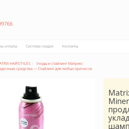
99766
бы оплаты
Система скидок
Контакты
ATRIX HAIRSTYLES
Уходы и стайлинг Матрикс
ладочные средства — Стайлинг для любых причесок
Matri
Miner
прод
уклад
шамп