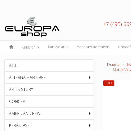
+7 (495) 66
Как купить?
Условия доставки
Спосо
Каталог
Главная
M
A.L.L.
Matrix Ук
ALTERNA HAIR CARE
-20%
ARLI'S STORY
CONCEPT
AMERICAN CREW
KERASTASE