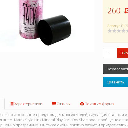
260
Артикул
P12
В к
Пожаловать
Сравнить
Характеристики
Отзывы
Печатная форма
 является основным продуктом для многих людей, служащим быстрым и
тьем. Matrix Style Link Mineral Play Back Dry Shampoo - вообще не ост
ершенно прозрачным. Он также очень приятно пахнет и придает отли