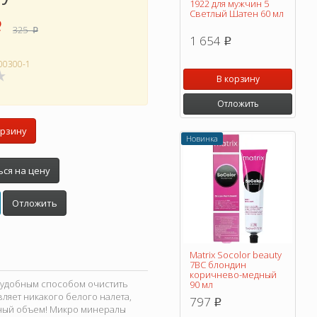
1922 для мужчин 5
Светлый Шатен 60 мл
p
325
p
1 654
p
00300-1
В корзину
Отложить
орзину
Новинка
ся на цену
Отложить
Matrix Socolor beauty
7BC блондин
коричнево-медный
 удобным способом очистить
90 мл
авляет никакого белого налета,
797
p
чный объем! Микро минералы