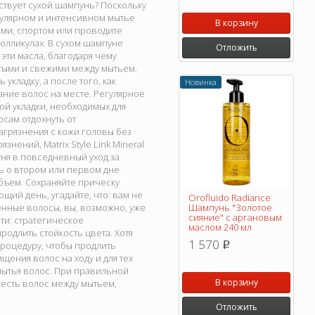
ствует сухой шампунь? Поскольку
егулярном и интенсивном мытье
В корзину
ми, спортом или проводите
фолликулах. В сухом шампуне
Отложить
эти масла, благодаря чему
стыми и свежими между мытьем.
укладку, а после того, как
Новинка
ание волос на месте. Регулярное
й укладки, необходимых для
сам отдохнуть от
агрязнения с кожи головы без
нений, Matrix Style Link Mineral
уня в повседневный уход за
ь о втором или первом дне
объем. Сохраняйте прическу
щий день, угадайте, что: вам не
Orofluido Radiance
енные волосы, вы, возможно, уже
Шампунь "Золотое
сияние" с аргановым
ти: стратегическое
маслом 240 мл
одлить стойкость цвета. Хотя
1 570
роцедуру, чтобы продлить
p
щения волос на ходу и для тех
мытья волос. При правильной
В корзину
есть волос между мытьем,
Отложить