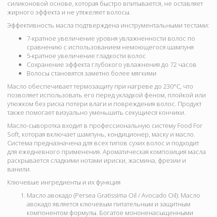
силиконовой основе, которая быстро впитывается, не оставляет
жирного эффекта и не утяжеляет волосы.
Эффективность масла подтверждена инструментальными тестами:
7-кратное увеличение уровня увлажненности волос по
сравнению с использованием немоющегося шампуня
5-кратное увеличение гладкости волос
Сохранение эффекта глубокого увлажнения до
72 часов
Волосы становятся заметно более мягкими
Масло обеспечивает
термозащиту при нагреве до 230°C
, что
позволяет использовать его перед укладкой феном, плойкой или
утюжком без риска потери влаги и повреждения волос. Продукт
также помогает визуально уменьшить секущиеся кончики.
Масло-сыворотка входит в профессиональную систему Food For
Soft, которая включает шампунь, кондиционер, маску и масло.
Система предназначена для всех типов сухих волос и подходит
для ежедневного применения. Ароматическая композиция масла
раскрывается сладкими нотами ириски, жасмина, фрезии и
ванили.
Ключевые ингредиенты и их функция
Масло авокадо (Persea Gratissima Oil / Avocado Oil):
Масло
авокадо является ключевым питательным и защитным
компонентом формулы. Богатое мононенасыщенными