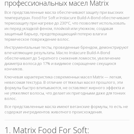
профессиональных масел Matrix
Все представленные масла обеспечивают защиту при высоких
температурах. Food For Soft и Instacure Build-A-Bond обеспечивают
термозащиту при нагреве до 230°C, что позволяет использовать
их перед укладкой феном, плойкой или утюжком, создавая
защитный барьер, предотвращающий потерю влаги и
термическое повреждение волос.
Инструментальные тесты, проведенные брендом, демонстрируют
впечатляющие результаты. Масло Instacure Build-A-Bond
обеспечивает до 5-кратного снижения ломкости, увеличение
диаметра волоса до 17% и видимое сокращение секущихся
кончиков.
Ключевая характеристика современных масел Matrix — легкая,
невесомая текстура. В отличие от тяжелых масел прошлого, эти
формулы быстро впитываются, не оставляют жирного эффекта и
не утяжеляют волосы, что делает их пригодными даже для тонких
волос.
Все представленные масла имеют веганские формулы, то есть не
содержат ингредиентов животного происхождения.
1. Matrix Food For Soft: