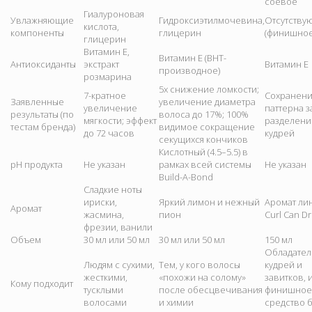
соевое
Гиалуроновая
Увлажняющие
Гидроксиэтилмочевина,
Отсутству
кислота,
компоненты
глицерин
(финишное
глицерин
Витамин Е,
Витамин Е (BHT-
Антиоксиданты
экстракт
Витамин Е
производное)
розмарина
5x снижение ломкости;
7-кратное
Сохранен
Заявленные
увеличение диаметра
увеличение
паттерна з
результаты (по
волоса до 17%; 100%
мягкости; эффект
разделени
тестам бренда)
видимое сокращение
до 72 часов
кудрей
секущихся кончиков
Кислотный (4.5–5.5) в
pH продукта
Не указан
рамках всей системы
Не указан
Build-A-Bond
Сладкие ноты
ириски,
Яркий лимон и нежный
Аромат ли
Аромат
жасмина,
пион
Curl Can D
фрезии, ванили
Объем
30 мл или 50 мл
30 мл или 50 мл
150 мл
Обладате
Людям с сухими,
Тем, у кого волосы
кудрей и
жесткими,
«похожи на солому»
завитков,
Кому подходит
тусклыми
после обесцвечивания
финишное
волосами
и химии
средство 