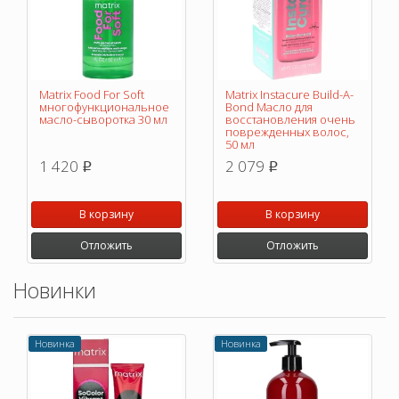
Matrix Food For Soft
Matrix Instacure Build-A-
многофункциональное
Bond Масло для
масло-сыворотка 30 мл
восстановления очень
поврежденных волос,
50 мл
1 420
2 079
p
p
В корзину
В корзину
Отложить
Отложить
Новинки
Новинка
Новинка