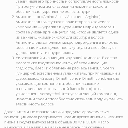
увеличивая его прочность и сопротивляемость ломкости.
При регулярном использовании лимонная кислота
обеспечивает укрепление волос изнутри.
Аминокислоты (Amino Acids / Аргинин - Arginine):
Аминокислоты выступают в роли второго ключевого
компонента — укрепляя внутреннюю матрицу волоса. В
составе указан аргинин (Arginine), который является одной
из важнейших аминокислот для структуры волоса.
Аминокислоты заполняют микроповреждения в волокне,
восстанавливают целостность кутикулы и способствуют
удержанию влаги внутри волоса.
Увлажняющий и кондиционирующий комплекс.
В состав
масла также входят компоненты, обеспечивающие
гладкость, блеск и облегчение расчесывания.
Glycerin
(глицерин): естественный увлажнитель, притягивающий и
удерживающий влагу. Dimethicone и Dimethiconol: легкие
ухаживающие компоненты, обеспечивающие
разглаживание и зеркальный блеск без эффекта
утяжеления. Hydroxyethyl Urea: увлажняющий компонент,
известный своей способностью связывать воду и улучшать
эластичность волоса.
Дополнительные характеристики продукта:
Ароматическая
композиция масла раскрывается нотами яркого лимона и нежного
пиона. Продукт выпускается в объеме 30 мл и 50 мл. Масло
наносится в два этапа: на влажные волосы для создания