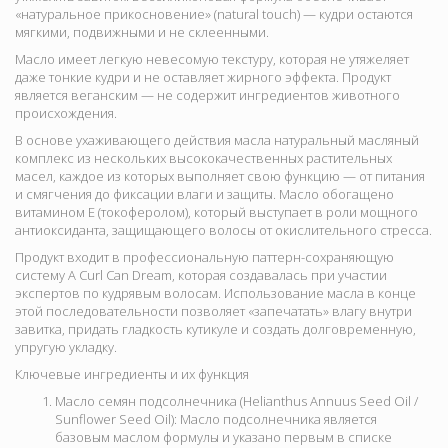
«натуральное прикосновение» (natural touch) — кудри остаются
мягкими, подвижными и не склеенными.
Масло имеет
легкую невесомую текстуру, которая не утяжеляет
даже тонкие кудри и не оставляет жирного эффекта. Продукт
является веганским — не содержит ингредиентов животного
происхождения.
В основе ухаживающего действия масла
натуральный масляный
комплекс из нескольких высококачественных растительных
масел, каждое из которых выполняет свою функцию — от питания
и смягчения до фиксации влаги и защиты. Масло обогащено
витамином Е (токоферолом)
, который выступает в роли мощного
антиоксиданта, защищающего волосы от окислительного стресса.
Продукт входит в профессиональную паттерн-сохраняющую
систему A Curl Can Dream, которая создавалась при участии
экспертов по кудрявым волосам. Использование масла в конце
этой последовательности позволяет «запечатать» влагу внутри
завитка, придать гладкость кутикуле и создать долговременную,
упругую укладку.
Ключевые ингредиенты и их функция
Масло семян подсолнечника (Helianthus Annuus Seed Oil /
Sunflower Seed Oil):
Масло подсолнечника является
базовым маслом формулы и указано первым в списке