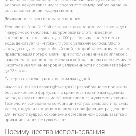
волокна. Каждая капля масла содержит формулу, работающую на
восстановление миллиарда связей.
Двухкомпонентная система увлажнения
Технология Food For Soft основана на синергии масла авокадо и
гиалуроновой кислоты. Гиалуроновая кислота, известная
способностью поглощать до 1000 раз больше своего веса в
воде, действует как «губка», глубоко увлажняя волосы. Масло
авокадо создает гидрофобный слой, который запечатывает волос,
предотвращая потерю влаги. При использовании в комплексе с
шампунем, кондиционером или маской эта система обеспечивает
7-кратное увеличение уровня увлажненности и сохраняет эффект
до 72 часов.
Паттерн-сохраняющая технология для кудрей
Масло A Curl Can Dream Lightweight Oil разработано по принципу
бессиликоновой формулы, что критически важно для кудрявых
волос, так как силиконы могут накапливаться и утяжелять завиток.
Технология основана на комбинации натуральных растительных
масел, каждое из которых выполняет свою функцию: разделение
для четкости кудрей, сохранение естественной формы завитка и
придание сияния без утяжеления.
Преимущества использования