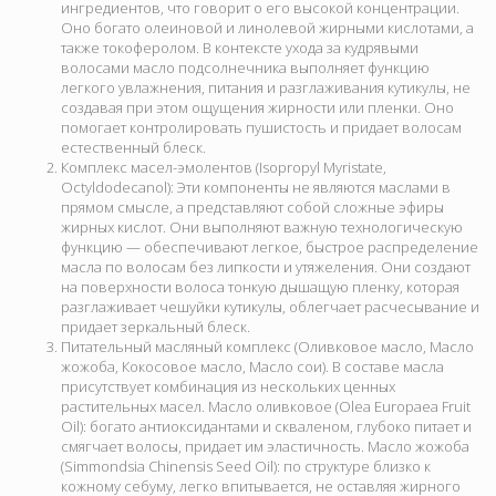
ингредиентов, что говорит о его высокой концентрации.
Оно богато олеиновой и линолевой жирными кислотами, а
также токоферолом. В контексте ухода за кудрявыми
волосами масло подсолнечника выполняет функцию
легкого увлажнения, питания и разглаживания кутикулы, не
создавая при этом ощущения жирности или пленки. Оно
помогает контролировать пушистость и придает волосам
естественный блеск.
Комплекс масел-эмолентов (Isopropyl Myristate,
Octyldodecanol):
Эти компоненты не являются маслами в
прямом смысле, а представляют собой сложные эфиры
жирных кислот. Они выполняют важную технологическую
функцию — обеспечивают легкое, быстрое распределение
масла по волосам без липкости и утяжеления. Они создают
на поверхности волоса тонкую дышащую пленку, которая
разглаживает чешуйки кутикулы, облегчает расчесывание и
придает зеркальный блеск.
Питательный масляный комплекс (Оливковое масло, Масло
жожоба, Кокосовое масло, Масло сои).
В составе масла
присутствует комбинация из нескольких ценных
растительных масел.
Масло оливковое (Olea Europaea Fruit
Oil): богато антиоксидантами и скваленом, глубоко питает и
смягчает волосы, придает им эластичность. Масло жожоба
(Simmondsia Chinensis Seed Oil): по структуре близко к
кожному себуму, легко впитывается, не оставляя жирного