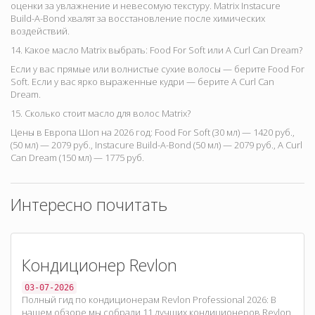
оценки за увлажнение и невесомую текстуру. Matrix Instacure
Build-A-Bond хвалят за восстановление после химических
воздействий.
14. Какое масло Matrix выбрать: Food For Soft или A Curl Can Dream?
Если у вас
прямые или волнистые сухие волосы — берите Food For
Soft
. Если у вас
ярко выраженные кудри — берите A Curl Can
Dream
.
15. Сколько стоит масло для волос Matrix?
Цены в Европа Шоп на 2026 год: Food For Soft (30 мл) — 1420 руб.,
(50 мл) — 2079 руб., Instacure Build-A-Bond (50 мл) — 2079 руб., A Curl
Can Dream (150 мл) — 1775 руб.
Интересно почитать
Кондиционер Revlon
03-07-2026
Полный гид по кондиционерам Revlon Professional 2026: В
нашем обзоре мы собрали 11 лучших кондиционеров Revlon