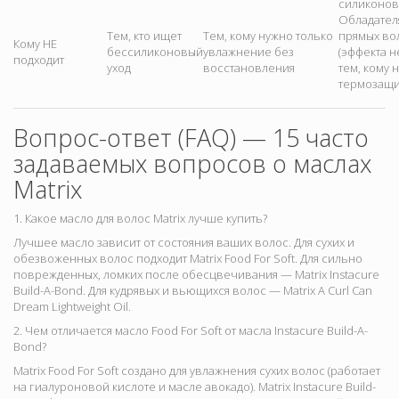
силиконов
Обладател
Тем, кто ищет
Тем, кому нужно только
прямых во
Кому НЕ
бессиликоновый
увлажнение без
(эффекта не
подходит
уход
восстановления
тем, кому 
термозащи
Вопрос-ответ (FAQ) — 15 часто
задаваемых вопросов о маслах
Matrix
1. Какое масло для волос Matrix лучше купить?
Лучшее масло зависит от состояния ваших волос. Для сухих и
обезвоженных волос подходит
Matrix Food For Soft
. Для сильно
поврежденных, ломких после обесцвечивания —
Matrix Instacure
Build-A-Bond
. Для кудрявых и вьющихся волос —
Matrix A Curl Can
Dream Lightweight Oil
.
2. Чем отличается масло Food For Soft от масла Instacure Build-A-
Bond?
Matrix Food For Soft создано для
увлажнения сухих волос (работает
на гиалуроновой кислоте и масле авокадо). Matrix Instacure Build-