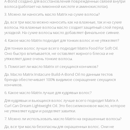
A-Bond создано для восстановления поврежденных связей внутри
волоса (работает на лимонной кислоте и аминокислотах).
3. Можно ли наносить масло Matrix на сухие волосы?
Да, все три масла можно наносить как на влажные, так и на сухие
волосы. На влажные волосы масло создает защитный слой перед
укладкой. На сухие волосы масло добавляет финальное сияние.
4. Какое масло Matrix подходит для тонких волос и не утяжеляет?
Для тонких волос лучше всего подходит
Matrix Food For Soft Oil
.
Оно быстро впитывается, не оставляет жирного блеска и не
утяжеляет даже очень тонкие волосы.
5. Помогает ли масло Matrix от секущихся кончиков?
Да. Масло
Matrix Instacure Build-A-Bond Oil по данным тестов
бренда обеспечивает 100% видимое сокращение секущихся
кончиков
.
6. Какое масло Matrix лучше для кудрявых волос?
Для кудрявых и вьющихся волос лучше всего подходит
Matrix A
Curl Can Dream Lightweight Oil
. Это бессиликоновое масло, которое
не утяжеляет кудри и разделяет завитки.
7. Можно ли использовать масло Matrix на окрашенные волосы?
Да, все три масла безопасны для окрашенных волос. Они не