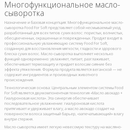
Многофункциональное масло-
сыворотка
Назначение и базовая концепция:
Многофункциональное масло-
сыворотка Food For Soft представляет собой несмываемый уход,
разработанный для всех типов сухих волос: пористых, волнистых,
обесцвеченных, окрашенных и поврежденных. Продукт входит в
профессиональную увлажняющую систему Food For Soft,
созданную для восстановления мягкости, гладкости и здорового
блеска сухих волос. Масло-сыворотка выполняет несколько
функций одновременно: увлажняет, питает, разглаживает,
обеспечивает термозащиту и придает волосам сияние без
эффекта утяжеления. Формула продукта является веганской — не
содержит ингредиентов и производных животного
происхождения.
Технологическая основа:
Центральным элементом системы Food
For Soft является двухкомпонентная технология
«Масло авокадо +
Гиалуроновая кислота». Эта синергия обеспечивает
последовательное увлажнение: гиалуроновая кислота
притягивает и удерживает влагу, а масло авокадо создает на
поверхности волоса защитный барьер, «запечатывающий» влагу
внутри стержня.
Масло-сыворотка имеет
легкую невесомую текстуру на масляно-