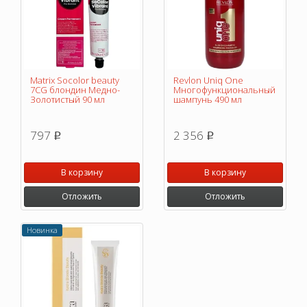
Matrix Socolor beauty
Revlon Uniq One
7CG блондин Медно-
Многофункциональный
Золотистый 90 мл
шампунь 490 мл
797
2 356
p
p
В корзину
В корзину
Отложить
Отложить
Новинка