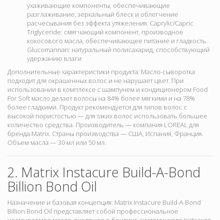
ухаживающие компоненты, обеспечивающие
разглаживание, зеркальный блеск и облегчение
расчесывания без эффекта утяжеления. Caprylic/Capric
Triglyceride: смягчающий компонент, производное
кокосового масла, обеспечивающее питание и гладкость.
Glucomannan: натуральный полисахарид, способствующий
удержанию влаги
Дополнительные характеристики продукта: Масло-сыворотка
подходит для окрашенных волос и не нарушает цвет. При
использовании в комплексе с шампунем и кондиционером Food
For Soft масло делает волосы на 84% более мягкими и на 78%
более гладкими. Продукт рекомендуется для типов волос с
высокой пористостью — для таких волос использовать большее
количество средства. Производитель — компания LOREAL для
бренда Matrix. Страны производства — США, Испания, Франция.
Объем масла — 30 мл или 50 мл.
2. Matrix Instacure Build-A-Bond
Billion Bond Oil
Назначение и базовая концепция:
Matrix Instacure Build-A-Bond
Billion Bond Oil представляет собой профессиональное