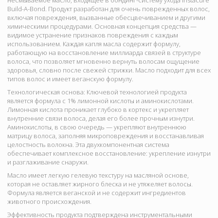
несмываемое масло, входящее в бондинг-систему ухода Instacure
Build-A-Bond. Продукт разработан для очень поврежденных волос,
включая повреждения, вызванные обесцвечиванием и другими
химическими процедурами. Основная концепция средства —
видимое устранение признаков повреждения с каждым
использованием. Каждая капля масла содержит формулу,
работающую на восстановление миллиарда связей в структуре
волоса, что позволяет мгновенно вернуть волосам ощущение
здоровья, словно после свежей стрижки. Масло подходит для всех
типов волос и имеет веганскую формулу.
Технологическая основа:
Ключевой технологией продукта
является
формула с 1% лимонной кислоты и аминокислотами.
Лимонная кислота проникает глубоко в кортекс и укрепляет
внутренние связи волоса, делая его более прочным изнутри.
Аминокислоты, в свою очередь — укрепляют внутреннюю
матрицу волоса, заполняя микроповреждения и восстанавливая
целостность волокна. Эта двухкомпонентная система
обеспечивает комплексное восстановление: укрепление изнутри
и разглаживание снаружи.
Масло имеет
легкую гелевую текстуру на масляной основе,
которая не оставляет жирного блеска и не утяжеляет волосы.
Формула является веганской и не содержит ингредиентов
животного происхождения.
Эффективность продукта подтверждена инструментальными