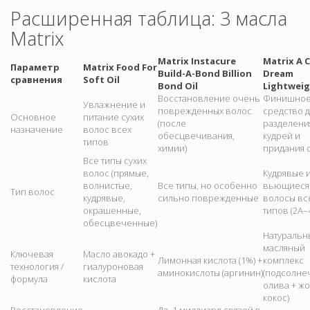
Расширенная таблица: 3 масла
Matrix
Matrix Instacure
Matrix A C
Параметр
Matrix Food For
Build-A-Bond Billion
Dream
сравнения
Soft Oil
Bond Oil
Lightweig
Восстановление очень
Финишно
Увлажнение и
поврежденных волос
средство д
Основное
питание сухих
(после
разделени
назначение
волос всех
обесцвечивания,
кудрей и
типов
химии)
придания 
Все типы сухих
волос (прямые,
Кудрявые 
волнистые,
Все типы, но особенно
вьющиеся
Тип волос
кудрявые,
сильно поврежденные
волосы вс
окрашенные,
типов (2A–
обесцвеченные)
Натуральн
масляный
Ключевая
Масло авокадо +
Лимонная кислота (1%) +
комплекс
технология /
гиалуроновая
аминокислоты (аргинин)
(подсолне
формула
кислота
олива + ж
кокос)