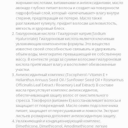
жирными кислотами, витаминами и антиоксидантами, масло
авокадо глубоко питает волосы и создает на поверхности
гидрофобный слой, который «запечатывает» влагу внутри
стержня, предотвращая ее потерю. Масло также
разглаживает кутикулу, придает волосам шелковистость,
мягкость и здоровый блеск.
Гиалуроновая кислота / Гиалуронат натрия (Sodium
Hyaluronate):
Гиалуроновая кислота является ключевым
увлажняющим компонентом формулы. Это вещество
известно своей способностью связывать и удерживать
объем воды, многократно превышающий ее собственную
массу. В контексте ухода за сухими волосами гиалуроновая
кислота притягивает влагу и восполняет обезвоженные
участки.
Антиоксидантный комплекс (Tocopherol / Vitamin E +
Helianthus Annuus Seed Oil / Sunflower Seed Oil + Rosmarinus
Officinalis Leaf Extract / Rosemary Leaf Extract):
В составе
масла присутствует комплекс антиоксидантов,
обеспечивающий защиту волос от окислительного
стресса.
Токоферол (витамин Е) восстанавливает волосы и
защищает от повреждений. Масло семян подсолнечника
питает, защищает от пересушивания и ломкости. Экстракт
листьев розмарина дополняет антиоксидантную защиту.
Увлажняющий и кондиционирующий комплекс.
Dimethicone, Dimethiconol, Amodimethicone: легкие