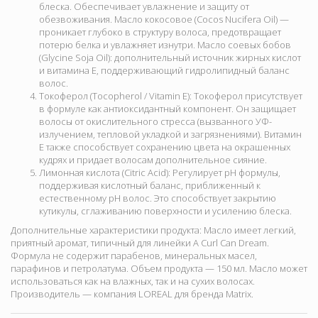
блеска. Обеспечивает увлажнение и защиту от
обезвоживания. Масло кокосовое (Cocos Nucifera Oil) —
проникает глубоко в структуру волоса, предотвращает
потерю белка и увлажняет изнутри. Масло соевых бобов
(Glycine Soja Oil): дополнительный источник жирных кислот
и витамина Е, поддерживающий гидролипидный баланс
волос.
Токоферол (Tocopherol / Vitamin E):
Токоферол присутствует
в формуле как антиоксидантный компонент. Он защищает
волосы от окислительного стресса (вызванного УФ-
излучением, тепловой укладкой и загрязнениями). Витамин
Е также способствует сохранению цвета на окрашенных
кудрях и придает волосам дополнительное сияние.
Лимонная кислота (Citric Acid):
Регулирует pH формулы,
поддерживая кислотный баланс, приближенный к
естественному pH волос. Это способствует закрытию
кутикулы, сглаживанию поверхности и усилению блеска.
Дополнительные характеристики продукта:
Масло имеет легкий,
приятный аромат, типичный для линейки A Curl Can Dream.
Формула не содержит парабенов, минеральных масел,
парафинов и петролатума. Объем продукта — 150 мл
. Масло может
использоваться как на влажных, так и на сухих волосах.
Производитель — компания LOREAL для бренда Matrix.