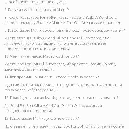
способствуют потускнению цвета.
8. Есть ли силиконы в маслах Matrix?
В масле
Matrix Food For Soft и Matrix Instacure Build-A-Bond есть
легкие силиконы. В масле Matrix A Curl Can Dream силиконов нет.
9. Какое масло Matrix восстановит волосы после обесцвечивания?
Matrix Instacure Build-A-Bond Billion Bond Oil
. Его формула с
лимонной кислотой и аминокислотами восстанавливает
поврежденные связи внутри волоса.
10. Чем пахнет масло Matrix Food For Soft?
Matrix Food For Soft Oil имеет сладкий аромат с нотами ириски,
жасмина, фрезии и ванили.
11. Как правильно наносить масло Matrix на волосы?
Одна-две капли распределить по длине и кончикам влажных или
сухих волос, избегая корней.
12. Подойдет ли масло Matrix для ежедневного использования?
Да. Food For Soft Oil и A Curl Can Dream Oil подходят для
ежедневного применения.
13. Какое масло Matrix лучше по отзывам?
По отзывам покупателей,
Matrix Food For Soft Oil получает высокие