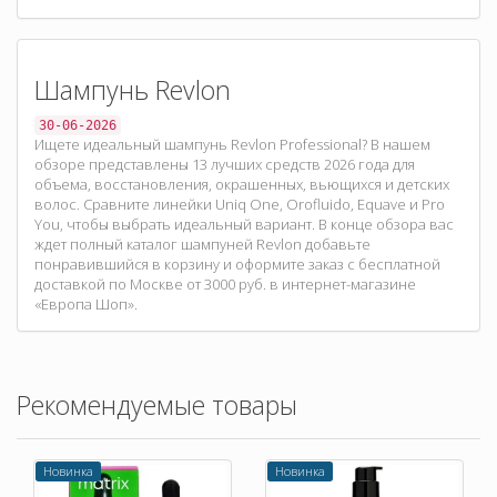
Шампунь Revlon
30-06-2026
Ищете идеальный шампунь Revlon Professional? В нашем
обзоре представлены 13 лучших средств 2026 года для
объема, восстановления, окрашенных, вьющихся и детских
волос. Сравните линейки Uniq One, Orofluido, Equave и Pro
You, чтобы выбрать идеальный вариант. В конце обзора вас
ждет полный каталог шампуней Revlon добавьте
понравившийся в корзину и оформите заказ с бесплатной
доставкой по Москве от 3000 руб. в интернет-магазине
«Европа Шоп».
Рекомендуемые товары
Новинка
Новинка