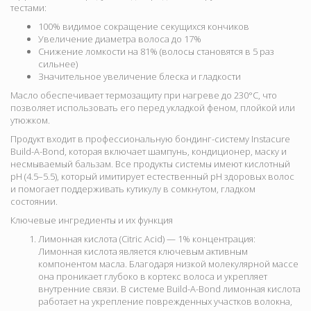
тестами:
100% видимое сокращение секущихся кончиков
Увеличение диаметра волоса до 17%
Снижение ломкости на 81% (волосы становятся в 5 раз
сильнее)
Значительное увеличение блеска и гладкости
Масло обеспечивает
термозащиту при нагреве до 230°C
, что
позволяет использовать его перед укладкой феном, плойкой или
утюжком.
Продукт входит в профессиональную бондинг-систему Instacure
Build-A-Bond, которая включает шампунь, кондиционер, маску и
несмываемый бальзам. Все продукты системы имеют
кислотный
pH (4.5–5.5)
, который имитирует естественный pH здоровых волос
и помогает поддерживать кутикулу в сомкнутом, гладком
состоянии.
Ключевые ингредиенты и их функция
Лимонная кислота (Citric Acid) — 1% концентрация:
Лимонная кислота является ключевым активным
компонентом масла. Благодаря низкой молекулярной массе
она проникает глубоко в кортекс волоса и укрепляет
внутренние связи. В системе Build-A-Bond лимонная кислота
работает на укрепление поврежденных участков волокна,