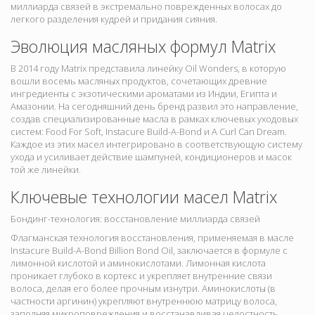
миллиарда связей в экстремально поврежденных волосах до
легкого разделения кудрей и придания сияния.
Эволюция масляных формул Matrix
В 2014 году Matrix представила линейку Oil Wonders, в которую
вошли восемь масляных продуктов, сочетающих древние
ингредиенты с экзотическими ароматами из Индии, Египта и
Амазонии. На сегодняшний день бренд развил это направление,
создав специализированные масла в рамках ключевых уходовых
систем: Food For Soft, Instacure Build-A-Bond и A Curl Can Dream.
Каждое из этих масел интегрировано в соответствующую систему
ухода и усиливает действие шампуней, кондиционеров и масок
той же линейки.
Ключевые технологии масел Matrix
Бондинг-технология: восстановление миллиарда связей
Флагманская технология восстановления, применяемая в масле
Instacure Build-A-Bond Billion Bond Oil, заключается в формуле с
лимонной кислотой и аминокислотами. Лимонная кислота
проникает глубоко в кортекс и укрепляет внутренние связи
волоса, делая его более прочным изнутри. Аминокислоты (в
частности аргинин) укрепляют внутреннюю матрицу волоса,
заполняя микроповреждения и восстанавливая целостность