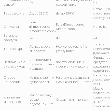
Восстановление
Да, 1 миллиард связей в
Нет
Нет
связей
каждой капле
Нет (фини
Термозащита
Да, до 230°C
Да, до 230°C
масло, нан
после укла
Есть
Есть (Dimethicone,
Силиконы
(Dimethicone,
Нет (silicon
Dimethiconol)
Amodimethicone)
Веганская
Да
Да
Да
формула
Легкое
Легкое масло-
Нежирное масло (non-
Тип текстуры
невесомое
сыворотка
greasy touch)
(lightweight 
Финишно
Увлажнение +
Назначение в
Восстановление +
средство:
питание + блеск
системе ухода
укрепление + защита
разделени
+ защита
кудрей + с
В конце ук
Способ
На влажные или
На влажные (защита) и
после кре
нанесения
сухие волосы
сухие (сияние) — 2 этапа
геля
Масло
подсолнеч
Масло авокадо,
Ключевые
оливковое
масло
Сквалан (смягчение)
масла в составе
жожоба,
подсолнечника
кокосовое