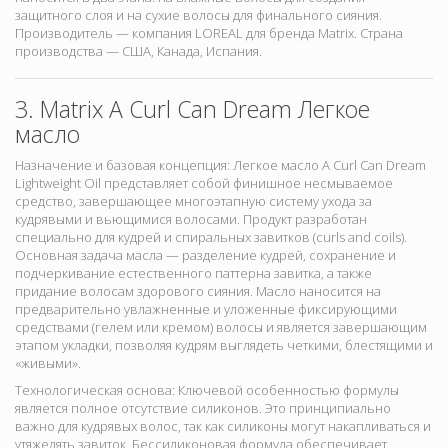
защитного слоя и на сухие волосы для финального сияния.
Производитель — компания LOREAL для бренда Matrix. Страна
производства — США, Канада, Испания.
3. Matrix A Curl Can Dream Легкое
масло
Назначение и базовая концепция:
Легкое масло A Curl Can Dream
Lightweight Oil представляет собой финишное несмываемое
средство, завершающее многоэтапную систему ухода за
кудрявыми и вьющимися волосами. Продукт разработан
специально для кудрей и спиральных завитков (curls and coils).
Основная задача масла — разделение кудрей, сохранение и
подчеркивание естественного паттерна завитка, а также
придание волосам здорового сияния. Масло наносится на
предварительно увлажненные и уложенные фиксирующими
средствами (гелем или кремом) волосы и является завершающим
этапом укладки, позволяя кудрям выглядеть четкими, блестящими и
«живыми».
Технологическая основа:
Ключевой особенностью формулы
является
полное отсутствие силиконов. Это принципиально
важно для кудрявых волос, так как силиконы могут накапливаться и
утяжелять завиток. Бессиликоновая формула обеспечивает