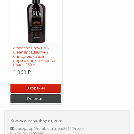
American Crew Daily
Cleansing Шампунь
очищающий для
нормальных и жирных
волос 250 мл
1 868
p
В корзину
Отложить
©
www.europa-shop.ru
, 2026
europavip@rambler.ru, am2011@ro.ru
+7 (495) 6699766