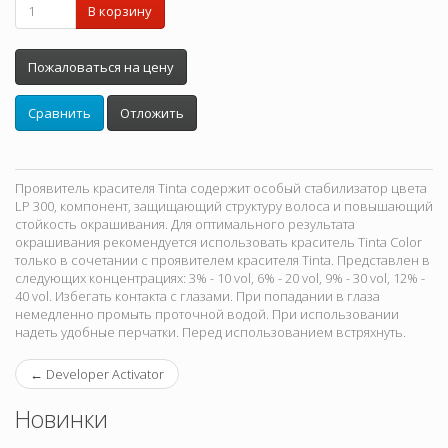
В корзину
Пожаловаться на цену
Сравнить
Отложить
Проявитель красителя Tinta содержит особый стабилизатор цвета
LP 300, компонент, защищающий структуру волоса и повышающий
стойкость окрашивания. Для оптимального результата
окрашивания рекомендуется использовать краситель Tinta Color
только в сочетании с проявителем красителя Tinta. Представлен в
следующих концентрациях: 3% - 10 vol, 6% - 20 vol, 9% - 30 vol, 12% -
40 vol. Избегать контакта с глазами. При попадании в глаза
немедленно промыть проточной водой. При использовании
надеть удобные перчатки. Перед использованием встряхнуть.
←
Developer Activator
Новинки