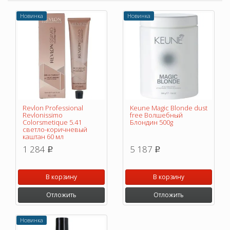
Новинка
Новинка
Revlon Professional
Keune Magic Blonde dust
Revlonissimo
free Волшебный
Colorsmetique 5.41
Блондин 500g
светло-коричневый
каштан 60 мл
1 284
5 187
p
p
В корзину
В корзину
Отложить
Отложить
Новинка