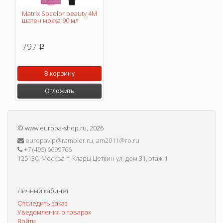
Matrix Socolor beauty 4M
шатен мокка 90 мл
797
p
В корзину
Отложить
©
www.europa-shop.ru
, 2026
europavip@rambler.ru, am2011@ro.ru
+7 (495) 6699766
125130, Москва г, Клары Цеткин ул, дом 31, этаж 1
Личный кабинет
Отследить заказ
Уведомления о товарах
Войти