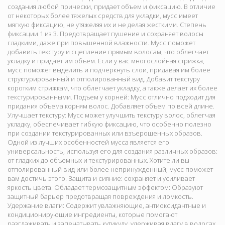
создания любой прически, придает объем и фиксацию. В отличие
от некоторых более тяжелых средств для укладки, мусс имеет
мягкую фиксацию, не утяжеляя их и не делая жесткими. Степень
фиксации 1 из 3. Предотвращает пушение и сохраняет волосы
гладкими, даже при повышенной влажности. Мусс поможет
добавить текстуру и сцепление прямым волосам, что облегчает
укладку и придает им объем. Если у вас многослойная стрижка,
мусс поможет выделить и подчеркнуть слои, придавая им более
структурированный и отполированный вид. Добавит текстуру
коротким стрижкам, что облегчает укладку, а также делает их более
текстурированными. Подъем у корней: Мусс отлично подходит для
придания объема корням волос. Добавляет объем по всей длине.
Улучшает текстуру: Мусс может улучшить текстуру волос, облегчая
укладку, обеспечивает гибкую фиксацию, что особенно полезно
при создании текстурированных или взъерошенных образов.
Одной из лучших особенностей мусса является его
универсальность, используя его для создания различных образов:
от гладких до объемных и текстурированных. Хотите ли вы
отполированный вид или более непринужденный, мусс поможет
вам достичь этого. Защита и сияние: сохраняет и усиливает
яркость цвета. Обладает термозащитным эффектом: Образуют
защитный барьер предотвращая повреждения и ломкость.
Удержание влаги: Содержит увлажняющие, антиоксидантные и
кондиционирующие ингредиенты, которые помогают
разглаживать и запечатывать кутикулу, удерживая влагу в волосах.