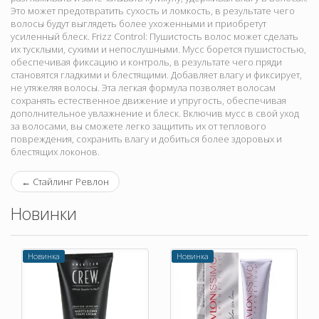
Это может предотвратить сухость и ломкость, в результате чего
волосы будут выглядеть более ухоженными и приобретут
усиленный блеск. Frizz Control: Пушистость волос может сделать
их тусклыми, сухими и непослушными. Мусс борется пушистостью,
обеспечивая фиксацию и контроль, в результате чего пряди
становятся гладкими и блестящими. Добавляет влагу и фиксирует,
не утяжеляя волосы. Эта легкая формула позволяет волосам
сохранять естественное движение и упругость, обеспечивая
дополнительное увлажнение и блеск. Включив мусс в свой уход
за волосами, вы сможете легко защитить их от теплового
повреждения, сохранить влагу и добиться более здоровых и
блестящих локонов.
←
Стайлинг Ревлон
Новинки
Новинка
Новинка