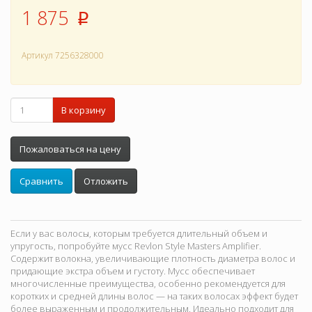
1 875
p
Артикул
7256328000
В корзину
Пожаловаться на цену
Сравнить
Отложить
Если у вас волосы, которым требуется длительный объем и
упругость, попробуйте мусс Revlon Style Masters Amplifier.
Содержит волокна, увеличивающие плотность диаметра волос и
придающие экстра объем и густоту. Мусс обеспечивает
многочисленные преимущества, особенно рекомендуется для
коротких и средней длины волос — на таких волосах эффект будет
более выраженным и продолжительным. Идеально подходит для