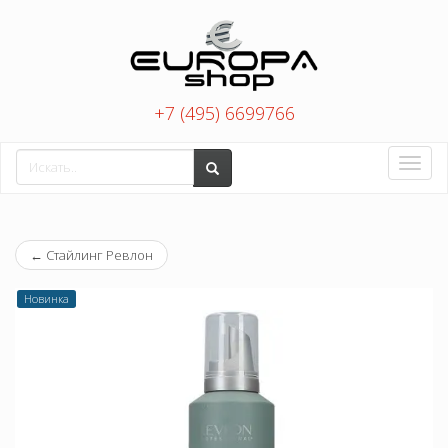
+7 (495) 6699766
Toggle
naviga
←
Стайлинг Ревлон
Новинка