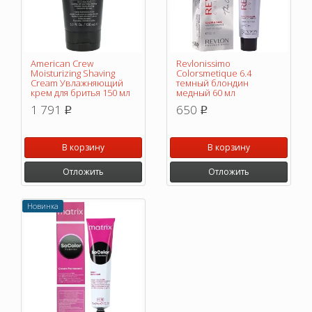
American Crew
Revlonissimo
Moisturizing Shaving
Colorsmetique 6.4
Cream Увлажняющий
темный блондин
крем для бритья 150 мл
медный 60 мл
1 791
650
p
p
В корзину
В корзину
Отложить
Отложить
Новинка