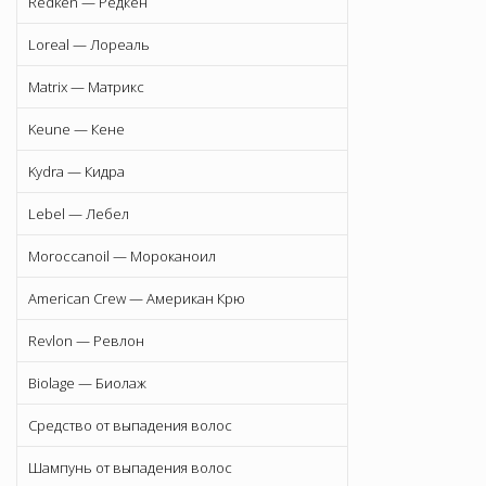
Redken — Редкен
Loreal — Лореаль
Matrix — Матрикс
Keune — Кене
Kydra — Кидра
Lebel — Лебел
Moroccanoil — Мороканоил
American Crew — Американ Крю
Revlon — Ревлон
Biolage — Биолаж
Средство от выпадения волос
Шампунь от выпадения волос