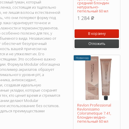
есомый туман, который
средний блондин
натурально-
ленка, состоящая из тщательно
пепельный 60 мл
, не лишая волосы естественной
1 284
ь, что они потеряют форму под
p
 лака гарантирует точное и
влажности и термоинструментов.
 особенно полезно для тех, у
В корзину
объемного вида. Независимо от
lar обеспечит безупречный
Отложить
ойкость вашей прически на
я и не утяжеляет их. Его
Новинка
лестящими. Это особенно важно
ации. Формула Modular обогащена
Сополимер акрилатов образует
имального уровня pH, а
чника, антиоксидант,
и, создавая идеальную
мные укладки, которые сохранят
ех, кто ценит время и стремится
вании делают Modular
Revlon Professional
ное использование без остатков.
Revlonissimo
аждаться преимуществами
Colorsmetique 7.41,
блондин медно-
пепельный 60 мл