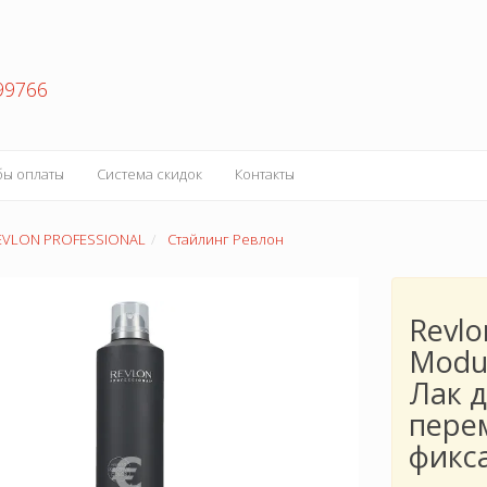
99766
бы оплаты
Система скидок
Контакты
EVLON PROFESSIONAL
Стайлинг Ревлон
Revlo
Modul
Лак д
пере
фикс