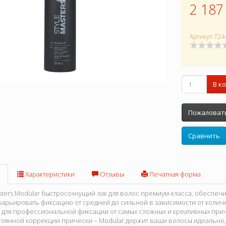
2 187
Артикул
724
В к
Пожаловать
Сравнить
Характеристики
Отзывы
Печатная форма
asters Modular быстросохнущий лак для волос премиум-класса, обеспеч
арьировать фиксацию от средней до сильной в зависимости от количе
 для профессиональной фиксации от самых сложных и креативных при
тоянной коррекции прически – Modular держит ваши волосы идеально, н