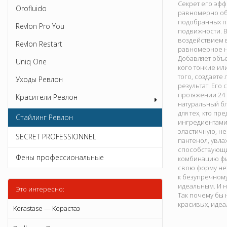
Секрет его эфф
Orofluido
равномерно обв
подобранных п
Revlon Pro You
подвижности. В
воздействием в
Revlon Restart
равномерное н
Добавляет объе
Uniq One
кого тонкие ил
того, создаете
Уходы Ревлон
результат. Его
протяжении 24 
Красители Ревлон
натуральный бл
для тех, кто п
Стайлинг Ревлон
ингредиентами,
эластичную, н
SECRET PROFESSIONNEL
пантенол, увла
способствующи
Фены профессиональные
комбинацию фик
свою форму нез
к безупречном
идеальным. И н
Это интересно:
Так почему бы 
красивых, иде
Kerastase — Керастаз