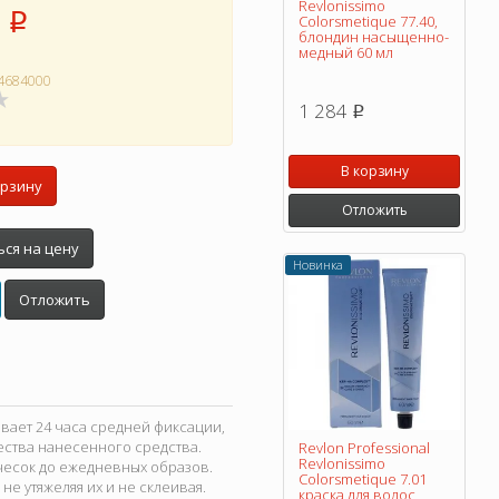
Revlonissimo
p
Colorsmetique 77.40,
блондин насыщенно-
медный 60 мл
4684000
1 284
p
В корзину
орзину
Отложить
ся на цену
Новинка
Отложить
ивает 24 часа средней фиксации,
ства нанесенного средства.
Revlon Professional
Revlonissimo
чесок до ежедневных образов.
Colorsmetique 7.01
е утяжеляя их и не склеивая.
краска для волос,