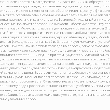
ективности кроется в мелкодисперсном распылении. Лак образует нев
олакивает каждую прядь, создавая невидимую защитную пленку. Эта п
олимеров и активных компонентов, обеспечивает надежную фиксацию
ы можете создавать самые смелые и замысловатые укладки, не опасаяс
етра, влажности или других внешних факторов. Уникальный аппликатор
анесение, исключая образование липкости. Обеспечивает защиту от 
м и текстуру. Можно использовать для придания объема и текстуры. Это
и слабые волосы, которые изо всех сил пытаются добиться желаемого 
 ли вы гладкий элегантный пучок или дерзкую объемную укладку, Modu
 сильная фиксация, оцененная как 2 из 3, гарантирует максимальную ст
часов. При этом лак не оставляет следов на волосах, легко расчесываетс
еск подчеркивает красоту ваших волос, не делая их неестественно б
редпочитает естественный вид, но при этом нуждается в надежной фикс
 которые не только фиксируют, но и ухаживают за вашими волосами. 
евидимую пленку. Аминометилпропанол способствует поддержанию опт
жняет, диметикон придает гладкость и блеск, а экстракт семян подсолне
й сохранению цвета. Вместе эти компоненты работают синергетическ
сации и ухода. Modular позволяет создать и сохранить сложные, объе
ависимо от обстоятельств. Он является незаменимым помощником для т
у внешнему виду. Профессиональное качество и удобство в использо
аконец, легкое удаление лака при расчесывании гарантирует комфорт
не добавить Modular в свою коллекцию уже сегодня и не начать насл
ально уложенных волос?