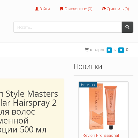
Войти
Отложенные (
0
)
Сравнить (
0
)
товаров
на
0
0
p
Новинки
Новинка
n Style Masters
ar Hairspray 2
ля волос
менной
ации 500 мл
Revlon Professional