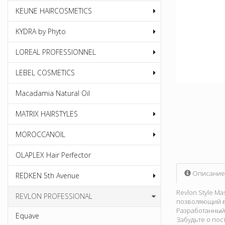
KEUNE HAIRCOSMETICS
KYDRA by Phyto
LOREAL PROFESSIONNEL
LEBEL COSMETICS
Macadamia Natural Oil
MATRIX HAIRSTYLES
MOROCCANOIL
OLAPLEX Hair Perfector
Описание
REDKEN 5th Avenue
Revlon Style M
REVLON PROFESSIONAL
позволяющий в
Разработанный
Equave
Забудьте о пос