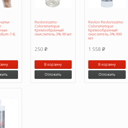
чатки
Revlonissimo
Revlon Revlonissimo
е
Colorsmetique
Colorsmetique
нные
Кремообразный
Кремообразный
ium 7-8,
окислитель 3% 90 мл
окислитель 3% 900
мл
250
1 558
p
p
рзину
В корзину
В корзину
жить
Отложить
Отложить