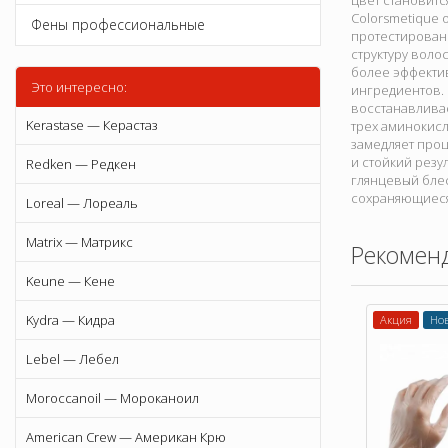
цвет становитс
Colorsmetique 
Фены профессиональные
протестирован
структуру воло
более эффектив
Это интересно:
ингредиентов.
восстанавлива
Kerastase — Керастаз
трех аминокис
замедляет про
и стойкий резу
Redken — Редкен
глянцевый бле
сохраняющиеся
Loreal — Лореаль
Matrix — Матрикс
Рекомен
Keune — Кене
Kydra — Кидра
Акция
Но
Lebel — Лебел
Moroccanoil — Мороканоил
American Crew — Американ Крю