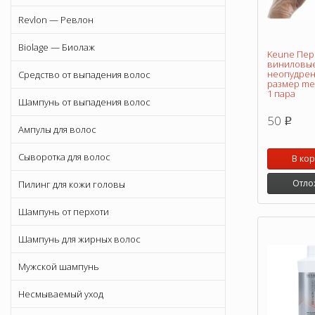
Revlon — Ревлон
Biolage — Биолаж
Keune Пер
виниловы
неопудре
Средство от выпадения волос
размер med
1 пара
Шампунь от выпадения волос
50
p
Ампулы для волос
Сыворотка для волос
В ко
Отло
Пилинг для кожи головы
Шампунь от перхоти
Шампунь для жирных волос
Мужской шампунь
Несмываемый уход