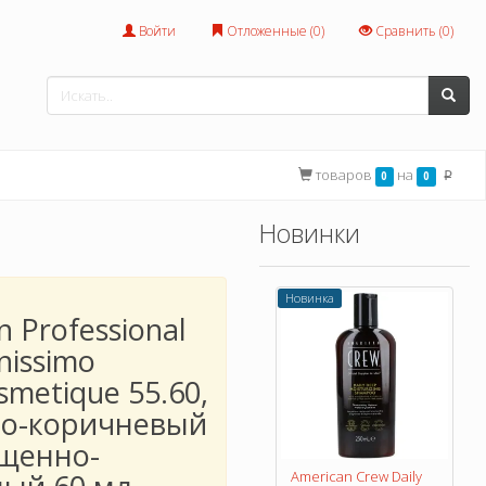
Войти
Отложенные (
0
)
Сравнить (
0
)
товаров
на
0
0
p
Новинки
Новинка
n Professional
nissimo
smetique 55.60,
ло-коричневый
щенно-
American Crew Daily