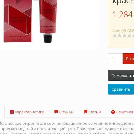
крас
1 284
Артикул
726
В к
Пожаловать
Сравнить
Характеристики
Отзывы
Статьи
Печатная
olorsmetique откройте для себя инновационное сочетание ингредиентов
 придадут модный и впечатляющий цвет. Подчеркивает лучшие качества