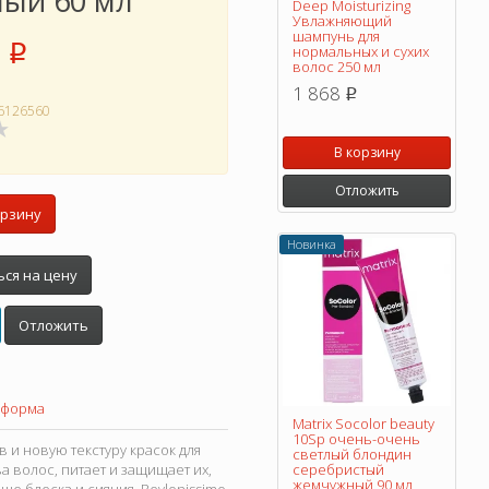
ный 60 мл
Deep Moisturizing
Увлажняющий
шампунь для
p
нормальных и сухих
волос 250 мл
1 868
p
6126560
В корзину
Отложить
орзину
Новинка
ся на цену
Отложить
 форма
Matrix Socolor beauty
10Sp очень-очень
 и новую текстуру красок для
светлый блондин
 волос, питает и защищает их,
серебристый
жемчужный 90 мл