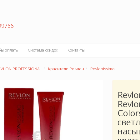
99766
бы оплаты
Система скидок
Контакты
EVLON PROFESSIONAL
Красители Ревлон
Revlonissimo
Revlo
Revlo
Color
свет
насы