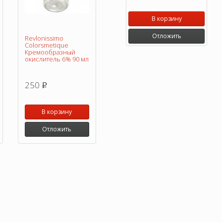
В корзину
Отложить
Revlonissimo
Colorsmetique
Кремообразный
окислитель 6% 90 мл
250
p
В корзину
Отложить