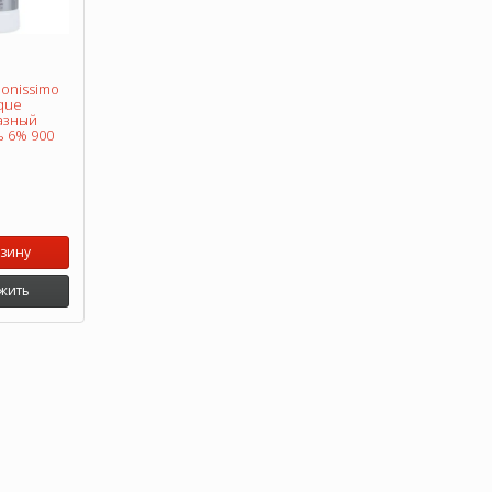
lonissimo
que
азный
ь 6% 900
рзину
жить