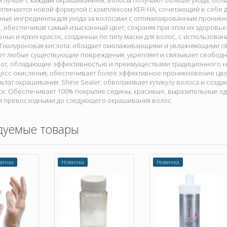
я лучше с каждым окрашиванием, волосы получают больше ухода, больш
отличается новой формулой с комплексом KER-HA, сочетающий в себе
ные ингредиенты для ухода за волосами с оптимизированным проник
с, обеспечивая самый изысканный цвет, сохраняя при этом их здоровь
ных и ярких красок, созданных по типу маски для волос, с использов
 Гиалуроновая кислота: обладает омолаживающими и увлажняющими св
ет любые существующие повреждения, укрепляет и связывает свобод
лот, обладающие эффективностью и преимуществами традиционного ке
цесс окисления, обеспечивает более эффективное проникновение цв
льтат окрашивания. Shine Sealer: обволакивает кутикулу волоса и созда
ск. Обеспечивает 100% покрытие седины, красивые, выразительные од
 превосходными до следующего окрашивания волос.
дуемые товары
винка
Новинка
Новинка