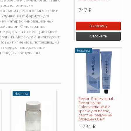
е блеска и сияния. Revlonissimo
 дерматологически
747
новением цветовых пигментов в
p
е. Улучшенные формулы для
анием четырех инновационных
В корзину
ойствами. Фитокератин:
ные радикалы с помощью смеси
Отложить
ратина. Молекула-антиоксидант:
етовых пигментов, потрясающий
ет гладкую поверхность и
Новинка
нородные результаты,
Новинка
Revlon Professional
Revlonissimo
Colorsmetique 8.2
краска для волос,
светлый радужный
блондин 60 мл
1 284
p