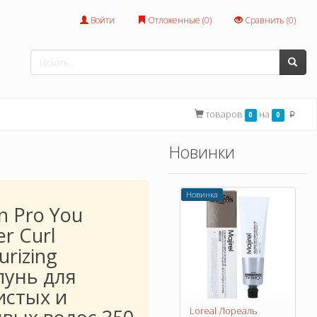
Войти
Отложенные (
0
)
Сравнить (
0
)
товаров
на
0
0
p
Новинки
Новинка
n Pro You
er Curl
urizing
унь для
истых и
Loreal Лореаль