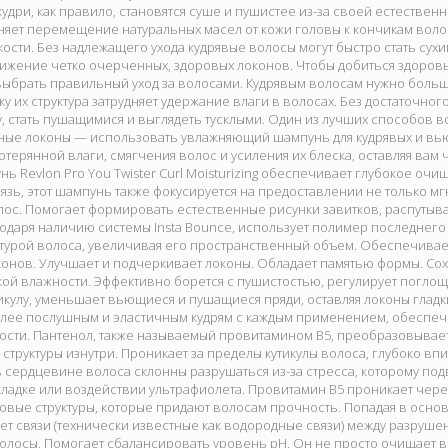
кудри, как правило, становятся суше и пушистее из-за своей естественн
дняет перемещение натуральных масел от кожи головы к кончикам волос,
кости. Без надлежащего ухода кудрявые волосы могут быстро стать сух
тижение четко очерченных, здоровых локонов. Чтобы добиться здоров
ыбрать правильный уход за волосами. Кудрявым волосам нужно больш
ку их структура затрудняет удержание влаги в волосах. Без достаточно
, стать пушащимися и выглядеть тусклыми. Один из лучших способов в
ные локоны — использовать увлажняющий шампунь для кудрявых и вью
терянной влаги, смягчения волос и усиления их блеска, оставляя ва
нь Revlon Pro You Twister Curl Moisturizing обеспечивает глубокое о
зь, этот шампунь также фокусируется на предоставлении не только мг
ос. Помогает формировать естественные рисунки завитков, распутыват
годаря наличию системы Insta Bounce, использует полимер последнего 
ктурой волоса, увеличивая его пространственный объем. Обеспечивае
онов. Улучшает и подчеркивает локоны. Обладает памятью формы. Со
ой влажности. Эффективно борется с пушистостью, регулирует поглощ
икулу, уменьшает вьющиеся и пушащиеся пряди, оставляя локоны глад
олее послушным и эластичным кудрям с каждым применением, обеспеч
ости. Пантенол, также называемый провитамином B5, преобразовывает
структуры изнутри. Проникает за пределы кутикулы волоса, глубоко впи
в сердцевине волоса склонны разрушаться из-за стресса, которому по
ладке или воздействии ультрафиолета. Провитамин B5 проникает чере
вые структуры, которые придают волосам прочность. Попадая в основ
ет связи (технически известные как водородные связи) между разруше
олосы. Помогает сбалансировать уровень pH. Он не просто очищает в