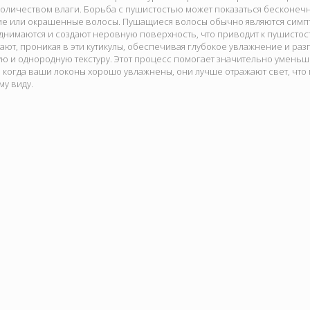
личеством влаги. Борьба с пушистостью может показаться бесконечной
ие или окрашенные волосы. Пушащиеся волосы обычно являются симпт
днимаются и создают неровную поверхность, что приводит к пушисто
ают, проникая в эти кутикулы, обеспечивая глубокое увлажнение и ра
ую и однородную текстуру. Этот процесс помогает значительно уменьш
, когда ваши локоны хорошо увлажнены, они лучше отражают свет, что
у виду.