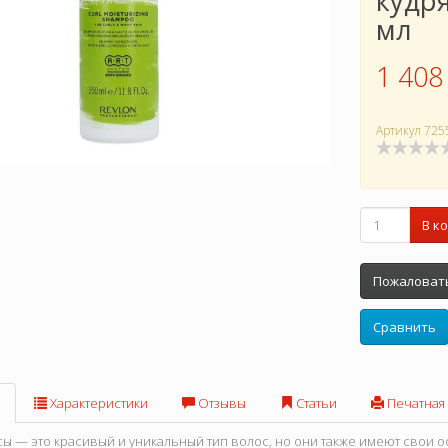
кудр
мл
1 408
Артикул
725
В к
Пожаловать
Сравнить
Характеристики
Отзывы
Статьи
Печатная
ы — это красивый и уникальный тип волос, но они также имеют свои о