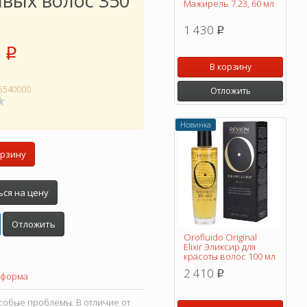
явых волос 350
Мажирель 7.23, 60 мл
1 430
p
p
В корзину
5540000
Отложить
Новинка
орзину
ся на цену
Отложить
Orofluido Original
Elixir Эликсир для
красоты волос 100 мл
2 410
p
 форма
собые проблемы. В отличие от