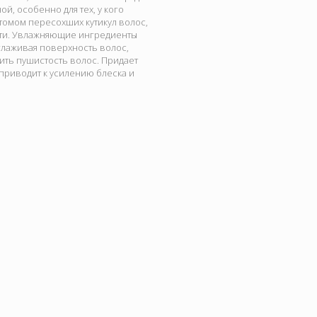
, особенно для тех, у кого
омом пересохших кутикул волос,
сти. Увлажняющие ингредиенты
зглаживая поверхность волос,
ить пушистость волос. Придает
 приводит к усилению блеска и