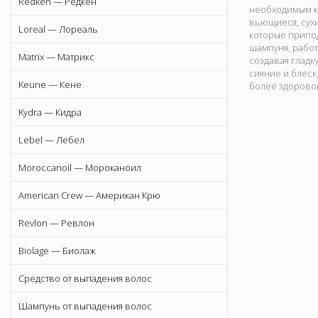
Redken — Редкен
необходимым ко
вьющиеся, сух
Loreal — Лореаль
которые припо
шампуня, работ
Matrix — Матрикс
создавая гладк
сияние и блеск
Keune — Кене
более здоровом
Kydra — Кидра
Lebel — Лебел
Moroccanoil — Мороканоил
American Crew — Американ Крю
Revlon — Ревлон
Biolage — Биолаж
Средство от выпадения волос
Шампунь от выпадения волос