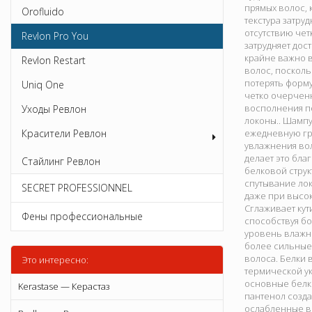
прямых волос, 
Orofluido
текстура затру
отсутствию чет
Revlon Pro You
затрудняет дос
крайне важно в
Revlon Restart
волос, посколь
потерять форму
Uniq One
четко очерчен
восполнения по
Уходы Ревлон
локоны.. Шампу
Красители Ревлон
ежедневную гря
увлажнения вол
делает это бла
Стайлинг Ревлон
белковой стру
спутывание лок
SECRET PROFESSIONNEL
даже при высок
Сглаживает кут
Фены профессиональные
способствуя б
уровень влажн
более сильные 
волоса. Белки 
Это интересно:
термической ук
основные белко
Kerastase — Керастаз
пантенол созда
ослабленные в