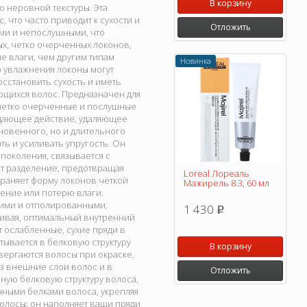
В корзину
о неровной текстуры. Эта
 что часто приводит к сухости и
Отложить
ими и непослушными, что
ых, четко очерченных локонов,
е влаги, чем другим типам
Новинка
го увлажнения локоны могут
осстановить сухость и иметь
щихся волос. Предназначен для
м четко очерченные и послушные
чищающее действие, удаляющее
новенного, но и длительного
ь и усиливать упругость. Он
поколения, связывается с
т разделение, предотвращая
Loreal Лореаль
храняет форму локонов четкой
Мажирель 8.3, 60 мл
ение или потерю влаги.
кими и отполированными,
1 430
p
ивая, оптимальный внутренний
 ослабленные, сухие пряди в
тывается в белковую структуру
В корзину
двергаются волосы при окраске,
з внешние слои волос и в
Отложить
ную белковую структуру волоса,
нными белками волоса, укрепляя
олосы; он наполняет ваши пряди