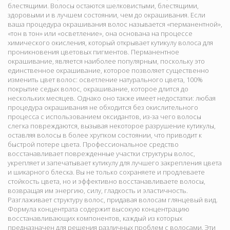
блестящими. Волосы остаются шелковистыми, блестящими,
здоровыми и в лучшем состоянии, чем до окрашивания. Если
ваша процедура окрашивания волос называется «перманентной»,
«тон в тон» или «осветление», она основана на процессе
химического окисления, который открывает кутикулу волоса для
проникновения цветовых пигментов. Перманентное
окрашивание, является наиболее популярным, поскольку это
единственное окрашивание, которое позволяет существенно
изменить цвет волос: осветление натурального цвета, 100%
покрытие седых волос, окрашивание, которое длится до
нескольких месяцев. Однако оно также имеет недостатки: любая
процедура окрашивания не обходится без окислительного
процесса с использованием оксидантов, из-за чего волосы
слегка повреждаются, вызывая некоторое разрушение кутикулы,
оставляя волосы в более хрупком состоянии, что приводит к
быстрой потере цвета. Профессиональное средство
восстанавливает поврежденные участки структуры волос,
укрепляет и запечатывает кутикулу для лучшего закрепления цвета
и шикарного блеска. Вы не только сохраняете и продлеваете
стойкость цвета, но и эффективно восстанавливаете волосы,
возвращая им энергию, силу, гладкость и эластичность.
Разглаживает структуру волос, придавая волосам глянцевый вид.
Формула концентрата содержит высокую концентрацию
восстанавливающих компонентов, каждый из которых
предназначен для решения различных проблем с волосами. Эти