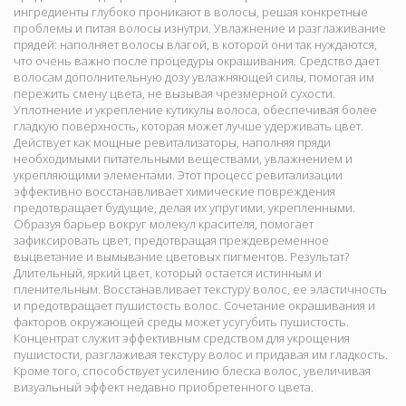
ингредиенты глубоко проникают в волосы, решая конкретные
проблемы и питая волосы изнутри. Увлажнение и разглаживание
прядей: наполняет волосы влагой, в которой они так нуждаются,
что очень важно после процедуры окрашивания. Средство дает
волосам дополнительную дозу увлажняющей силы, помогая им
пережить смену цвета, не вызывая чрезмерной сухости.
Уплотнение и укрепление кутикулы волоса, обеспечивая более
гладкую поверхность, которая может лучше удерживать цвет.
Действует как мощные ревитализаторы, наполняя пряди
необходимыми питательными веществами, увлажнением и
укрепляющими элементами. Этот процесс ревитализации
эффективно восстанавливает химические повреждения
предотвращает будущие, делая их упругими, укрепленными.
Образуя барьер вокруг молекул красителя, помогает
зафиксировать цвет, предотвращая преждевременное
выцветание и вымывание цветовых пигментов. Результат?
Длительный, яркий цвет, который остается истинным и
пленительным. Восстанавливает текстуру волос, ее эластичность
и предотвращает пушистость волос. Сочетание окрашивания и
факторов окружающей среды может усугубить пушистость.
Концентрат служит эффективным средством для укрощения
пушистости, разглаживая текстуру волос и придавая им гладкость.
Кроме того, способствует усилению блеска волос, увеличивая
визуальный эффект недавно приобретенного цвета.