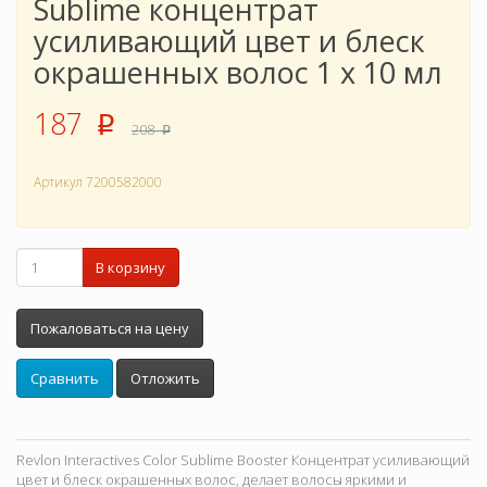
Sublime концентрат
усиливающий цвет и блеск
окрашенных волос 1 х 10 мл
187
p
208
p
Артикул
7200582000
В корзину
Пожаловаться на цену
Сравнить
Отложить
Revlon Interactives Color Sublime Booster Концентрат усиливающий
цвет и блеск окрашенных волос, делает волосы яркими и