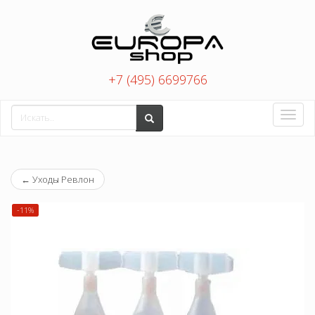
+7 (495) 6699766
Toggle
naviga
←
Уходы Ревлон
-11%