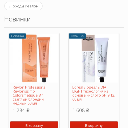
←
Уходы Ревлон
Новинки
Новинка
Новинка
Revlon Professional
Loreal Лореаль DIA
Revlonissimo
LIGHT технология на
Colorsmetique 8.4
основе кислого pH 9.13,
светлый блондин
60 мл
медный 60 мл
1 284
1 608
p
p
В корзину
В корзину