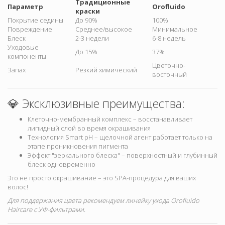
Традиционные
Параметр
Orofluido
краски
Покрытие седины
До 90%
100%
Повреждение
Среднее/высокое
Минимальное
Блеск
2-3 недели
6-8 недель
Уходовые
До 15%
37%
компоненты
Цветочно-
Запах
Резкий химический
восточный
💎 Эксклюзивные преимущества:
Клеточно-мембранный комплекс – восстанавливает
липидный слой во время окрашивания
Технология Smart pH – щелочной агент работает только на
этапе проникновения пигмента
Эффект "зеркального блеска" – поверхностный и глубинный
блеск одновременно
Это не просто окрашивание – это SPA-процедура для ваших
волос!
Для поддержания цвета рекомендуем линейку ухода Orofluido
Haircare с УФ-фильтрами.