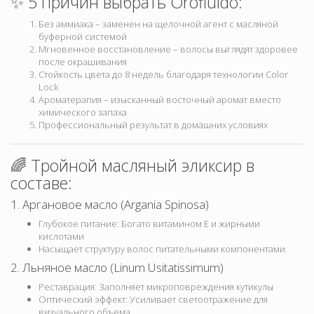
✨ 5 причин выбрать Orofluido:
Без аммиака – заменен на щелочной агент с масляной
буферной системой
Мгновенное восстановление – волосы выглядят здоровее
после окрашивания
Стойкость цвета до 8 недель благодаря технологии Color
Lock
Ароматерапия – изысканный восточный аромат вместо
химического запаха
Профессиональный результат в домашних условиях
🌈 Тройной масляный эликсир в
составе:
1. Аргановое масло (Argania Spinosa)
Глубокое питание: Богато витамином Е и жирными
кислотами
Насыщает структуру волос питательными компонентами
2. Льняное масло (Linum Usitatissimum)
Реставрация: Заполняет микроповреждения кутикулы
Оптический эффект: Усиливает светоотражение для
визуального объема