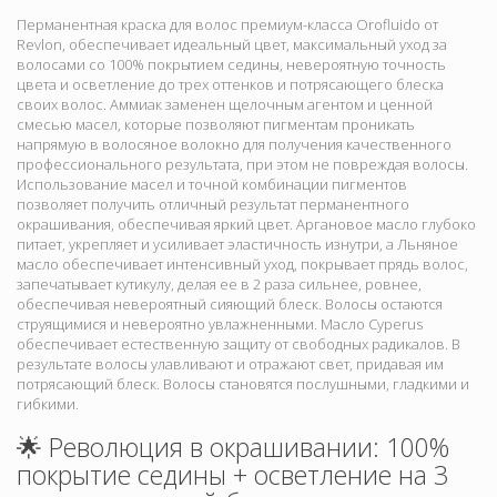
Перманентная краска для волос премиум-класса Orofluido от
Revlon, обеспечивает идеальный цвет, максимальный уход за
волосами со 100% покрытием седины, невероятную точность
цвета и осветление до трех оттенков и потрясающего блеска
своих волос. Аммиак заменен щелочным агентом и ценной
смесью масел, которые позволяют пигментам проникать
напрямую в волосяное волокно для получения качественного
профессионального результата, при этом не повреждая волосы.
Использование масел и точной комбинации пигментов
позволяет получить отличный результат перманентного
окрашивания,
обеспечивая яркий цвет. Аргановое масло глубоко
питает, укрепляет и усиливает эластичность изнутри, а Льняное
масло обеспечивает интенсивный уход, покрывает прядь волос,
запечатывает кутикулу, делая ее в 2 раза сильнее, ровнее,
обеспечивая невероятный сияющий блеск. Волосы остаются
струящимися и невероятно увлажненными. Масло Cyperus
обеспечивает естественную защиту от свободных радикалов. В
результате волосы улавливают и отражают свет, придавая им
потрясающий блеск. Волосы становятся послушными, гладкими и
гибкими.
🌟 Революция в окрашивании: 100%
покрытие седины + осветление на 3