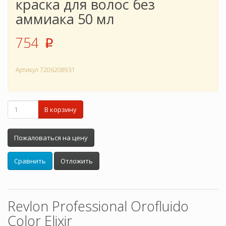
краска для волос без
аммиака 50 мл
754
p
Артикул
7206208931
В корзину
Пожаловаться на цену
Сравнить
Отложить
Revlon Professional Orofluido
Color Elixir