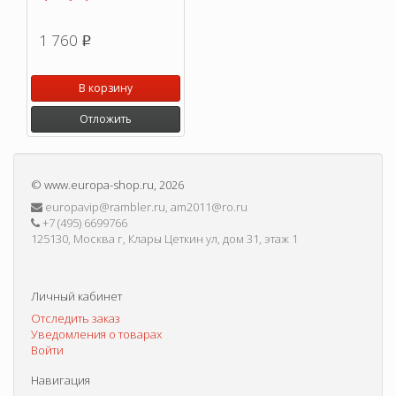
1 760
p
В корзину
Отложить
©
www.europa-shop.ru
, 2026
europavip@rambler.ru, am2011@ro.ru
+7 (495) 6699766
125130, Москва г, Клары Цеткин ул, дом 31, этаж 1
Личный кабинет
Отследить заказ
Уведомления о товарах
Войти
Навигация