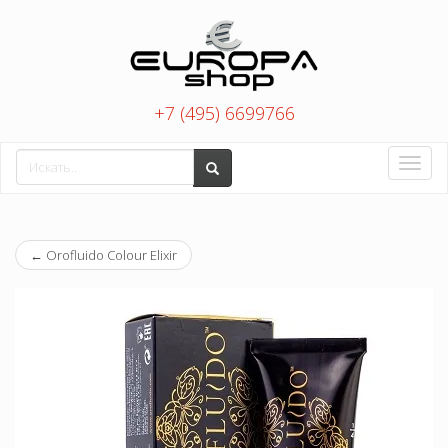
+7 (495) 6699766
Toggle
naviga
←
Orofluido Colour Elixir