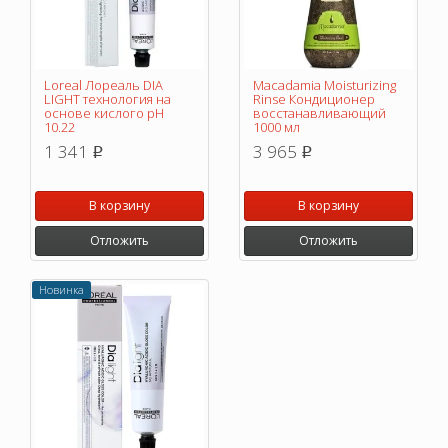
Loreal Лореаль DIA
Macadamia Moisturizing
LIGHT технология на
Rinse Кондиционер
основе кислого pH
восстанавливающий
10.22
1000 мл
1 341
3 965
p
p
В корзину
В корзину
Отложить
Отложить
Новинка