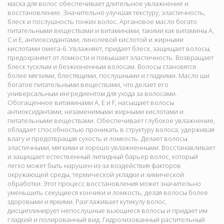
маска для волос обеспечивает длительное увлажнение и
восстановление. Значительно улучшая текстуру, эластичность,
блеск и послушность тонких волос. Аргановое масло богато
питательными веществами и витаминами, такими как витамины А,
С и Е, антиоксидантами, линолевой кислотой и жирными
кислотами омега-6. Увлажняет, придает блеск, защищает волосы,
предохраняет от ломкости и повышает эластичность. Возвращает
блеск тусклым и безжизненным волосам. Волосы становятся
более мягкими, блестящими, послушными и гладкими. Масло ши
богатое питательными веществами, что делает его
универсальным ингредиентом для ухода за волосами.
Обогащенное витаминами А, Е и F, насыщает волосы
антиоксидантами, незаменимыми жирными кислотами и
питательными веществами. Обеспечивает глубокое увлажнение,
обладает способностью проникать в структуру волоса, удерживая
влагу и предотвращая сухость и ломкость. Делает волосы
эластичными, мягкими и хорошо увлажненными. Восстанавливает
и защищает естественный липидный барьер волос, который
легко может быть нарушен из-за воздействия факторов
окружающей среды, термической укладки и химической
обработки. Этот процесс восстановления может значительно
уменьшить секущиеся кончики и ломкость, делая волосы более
здоровыми и яркими. Разглаживает кутикулу волос,
дисциплинирует непослушные вьющиеся волосы и придает им
гладкий и полированный вид. Гидролизованный растительный