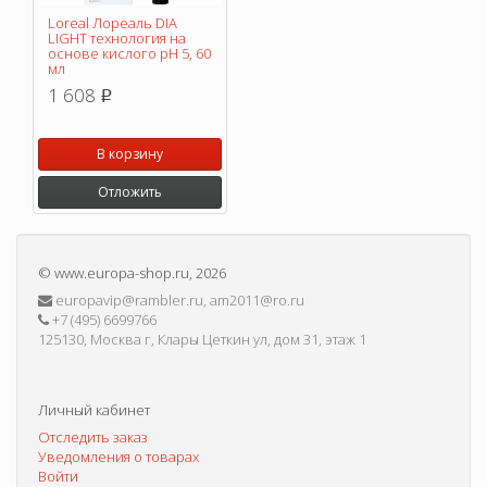
Loreal Лореаль DIA
LIGHT технология на
основе кислого pH 5, 60
мл
1 608
p
В корзину
Отложить
©
www.europa-shop.ru
, 2026
europavip@rambler.ru, am2011@ro.ru
+7 (495) 6699766
125130, Москва г, Клары Цеткин ул, дом 31, этаж 1
Личный кабинет
Отследить заказ
Уведомления о товарах
Войти