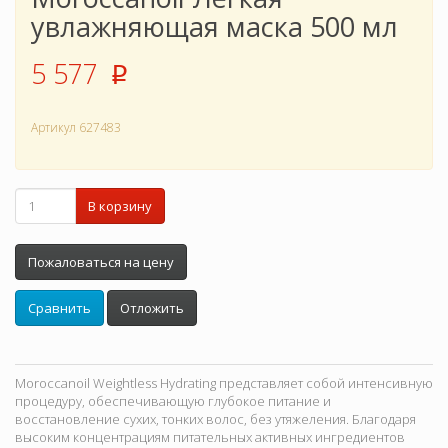
увлажняющая маска 500 мл
5 577
p
Артикул
627483
В корзину
Пожаловаться на цену
Сравнить
Отложить
Moroccanoil Weightless Hydrating представляет собой интенсивную
процедуру, обеспечивающую глубокое питание и
восстановление сухих, тонких волос, без утяжеления. Благодаря
высоким концентрациям питательных активных ингредиентов