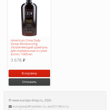
American Crew Daily
Deep Moisturizing
Увлажняющий шампунь
для нормальных и сухих
волос 1000 мл
3 678
p
В корзину
Отложить
©
www.europa-shop.ru
, 2026
europavip@rambler.ru, am2011@ro.ru