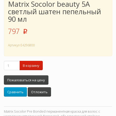
Matrix Socolor beauty 5A
светлый шатен пепельный
90 мл
797
p
Артикул
E4296800
В корзину
Пожаловаться на цену
Сравнить
Отложить
Matrix Socolor Pre Bonded перманентная краска для волос с