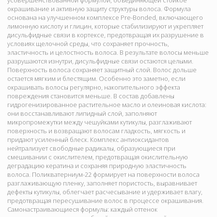
усовершенствованной формулой, объединяющей стойкое
окрашивание и активную защиту структуры волоса. Формула
основана на улучшенном комплексе Pre-Bonded, включающего
лимонную кислоту и глицин, которые стабилизируют и укрепляет
дисульфидные связи в кортексе, предотвращая их разрушение в
условиях щелочной среды, что сохраняет прочность,
эластичность и целостность волоса. В результате волосы меньше
разрушаются изнутри, дисульфидные связи остаются целыми.
Поверхность волоса сохраняет защитный слой. Волос дольше
остается мягким и блестящим. Особенно это заметно, если
окрашивать волосы регулярно, накопительного эффекта
повреждения становится меньше. В состав добавлены
гидрогенизированное растительное масло и олеиновая кислота:
они восстанавливают липидный слой, заполняют
микропромежутки между чешуйками кутикулы, разглаживают
поверхность и возвращают волосам гладкость, мягкость и
придают усиленный блеск. Комплекс антиоксидантов
нейтрализует свободные радикалы, образующиеся при
смешивании с окислителем, предотвращая окислительную
деградацию кератина и сохраняя природную эластичность
волоса. Поликватерниум-22 формирует на поверхности волоса
разглаживающую пленку, заполняет пористость, выравнивает
дефекты кутикулы, облегчает расчесывание и удерживает влагу,
предотвращая пересушивание волос в процессе окрашивания.
Самонастраивающиеся формулы: каждый оттенок