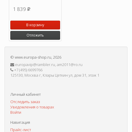
1 839
p
В корзину
Отложить
©
www.europa-shop.ru
, 2026
europavip@rambler.ru, am2011@ro.ru
+7 (495) 6699766
125130, Москва г, Клары Цеткин ул, дом 31, этаж 1
Личный кабинет
Отследить заказ
Уведомления о товарах
Войти
Навигация
Прайс-лист