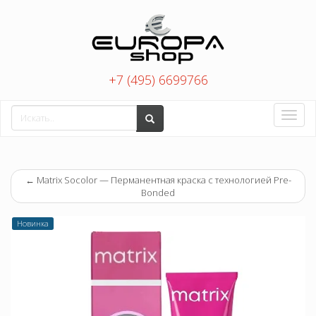
+7 (495) 6699766
Toggle
naviga
←
Matrix Socolor — Перманентная краска с технологией Pre-
Bonded
Новинка