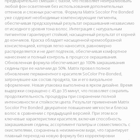
предварительно смешан с базой, что позволяет нейтрализовать
любой фон осветления без использования дополнительных
оттенков и сложных расчетов. Формула Matrix Socolor Pre Bonded
уже содержит необходимые компенсирующие пигменты,
обеспечивая предсказуемый результат окрашивания независимо
от исходного уровня тона волос. Интеграция с натуральным
пигментом гарантирует стойкий, насыщенный результат от корней
до кончиков. Краска обладает насыщенной кремообразной
консистенцией, которая легко наносится, равномерно
распределяется и не дает подтеков, обеспечивая комфортное
нанесение и полный контроль в процессе окрашивания.
Обновленная формула обеспечивает до 100% закрашивания
седины при ее наличии до 50%. Matrix провел полное
обновление перманентного красителя SoColor Pre-Bonded,
затронувшее как состав продукта, так и его визуальное
оформление. Новая упаковка выполнена в ярком дизайне. Время
выдержки сокращено с 45 до 35 минут, что позволяет сократить
продолжительность процедуры при сохранении полной
интенсивности и стойкости цвета. Результат применения Matrix
Socolor Pre Bonded: двукратное повышение мягкости и блеска
волос в сравнении с предыдущей версией. При этом все
ключевые характеристики красителя, включая способность
закрашивания седины, ассортимент палитры и совместимость с
окислителями, сохранены в неизменном виде, что гарантирует
плавный переход на новую формулу без корректировки