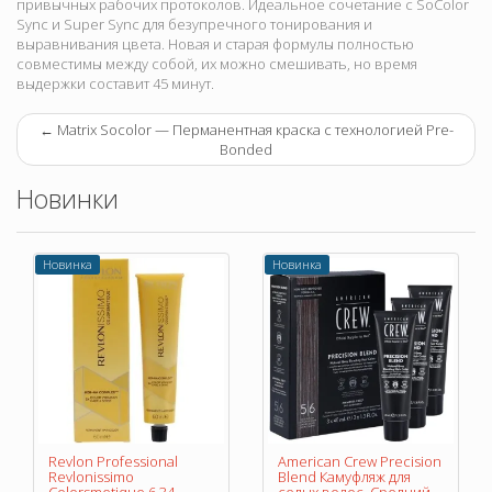
привычных рабочих протоколов. Идеальное сочетание с SoColor
Sync и Super Sync для безупречного тонирования и
выравнивания цвета. Новая и старая формулы полностью
совместимы между собой, их можно смешивать, но время
выдержки составит 45 минут.
←
Matrix Socolor — Перманентная краска с технологией Pre-
Bonded
Новинки
Новинка
Новинка
Revlon Professional
American Crew Precision
Revlonissimo
Blend Камуфляж для