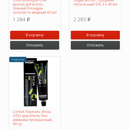
Colorsmetique 6.34
седых волос, Средний
краска для волос,
пепельный 5/6, 3 х 40 мл
темный блондин
золотисто-медный 60 мл
1 284
2 283
p
p
В корзину
В корзину
Отложить
Отложить
Новинка
Loreal Лореаль Иноа
ODS краситель без
аммиака прозрачный,
60 гр.