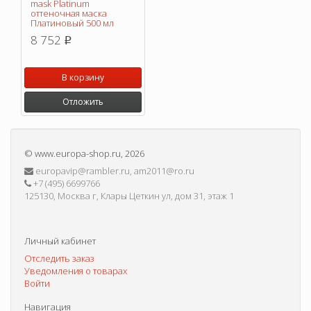
mask Platinum
оттеночная маска
Платиновый 500 мл
8 752
p
В корзину
Отложить
©
www.europa-shop.ru
, 2026
europavip@rambler.ru, am2011@ro.ru
+7 (495) 6699766
125130, Москва г, Клары Цеткин ул, дом 31, этаж 1
Личный кабинет
Отследить заказ
Уведомления о товарах
Войти
Навигация