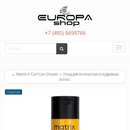
+7 (495) 6699766
Toggle
naviga
←
Matrix A Curl Can Dream — Уход для волнистых и кудрявых
волос
Новинка