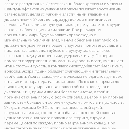
легкого распутывания. Делает локоны более крепкими и четкими.
Шампунь эффективно увлажняет волосы помогает восстановить
баланс влаги, делая их мягкими, эластичными, гладкими и
увлажненными. Укрепляет структуру волос и минимизирует
ломкость. Разглаживает кутикулы волос, в результате чего кудри
становятся блестящими и сияющими. При регулярном
применении кудри будут выглядеть превосходно с
минимальными усилиями. Мед Манука обеспечивает глубокое
увлажнение укрепляет и придает упругость, помогает доставлять
питательные вещества глубоко в структуру волоса, а также
сохранять пряди увлажненными, удерживая влагу. Глицерин
помогает поддерживать оптимальный уровень влаги, уменьшает
«пушистость» и сухость, а комплекс кислот добавляет блеск и силу
волосам. Экстракт дыни обладает смягчающими и питательными
свойствами. Уход за вьющимися волосами не одинаков для всех
он зависит от характера ваших завитков. По шкале от прямых до
вьющихся, текстурированные волосы обычно попадают в
диапазон 2 и 3, причем двойки более волнистые, а тройки
принимают очень плотную форму спирали. В целом, чем плотнее
завиток, тем больше он склонен к сухости, ломкости и пушистости.
Уход за волосами 3A-3C этот тип завитков самый сухой,
натуральные масла, которые вырабатываются кожей головы с
целью увлажнения всего волосяного стержня, с трудом
перемещаются по каждому плотно закрученному кольцу. При
мытье такого типа волос используйте увлажняющий шампунь,