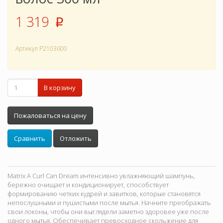
1 319
p
Артикул
P2103600
В корзину
Пожаловаться на цену
Сравнить
Отложить
Matrix A Curl Can Dream интенсивно увлажняющий шампунь,
бережно очищает и кондиционирует, способствует
формированию четких кудрей и завитков, которые становятся
непослушными и пушистыми после мытья. Начните преображать
свои локоны, чтобы они выглядели заметно здоровее уже после
одного мытья. Обеспечивает превосходное скольжение для